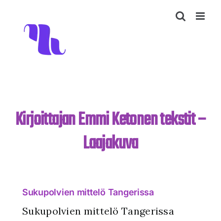
Skip
to
content
Kirjoittajan Emmi Ketonen tekstit –
Laajakuva
Sukupolvien mittelö Tangerissa
Sukupolvien mittelö Tangerissa