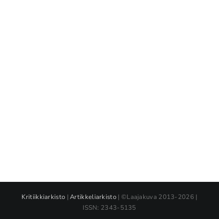
Kritiikkiarkisto
|
Artikkeliarkisto
| ©Laajakuva 2013-2026 |
ISSN: 2343-5135