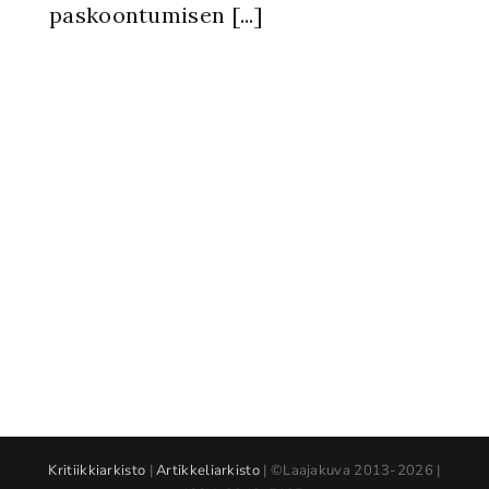
paskoontumisen [...]
Kritiikkiarkisto
|
Artikkeliarkisto
| ©Laajakuva 2013-2026 |