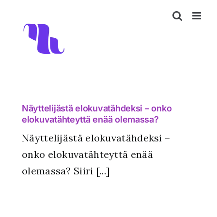
Skip
to
content
Näyttelijästä elokuvatähdeksi – onko
elokuvatähteyttä enää olemassa?
Näyttelijästä elokuvatähdeksi –
onko elokuvatähteyttä enää
olemassa? Siiri [...]