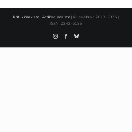
Kritiikkiarkisto
|
Artikkeliarkisto
| ©Laajakuva 2013-2026 |
ISSN: 2343-5135
Instagram
Facebook
Bluesky