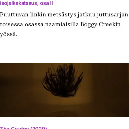
isojalkakatsaus, osa II
Puuttuvan linkin metsästys jatkuu juttusarjan
toisessa osassa naamiaisilla Boggy Creekin
yössä.
The Grudge (2020)