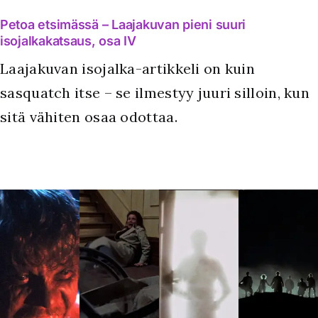
Petoa etsimässä – Laajakuvan pieni suuri
isojalkakatsaus, osa IV
Laajakuvan isojalka-artikkeli on kuin
sasquatch itse – se ilmestyy juuri silloin, kun
sitä vähiten osaa odottaa.