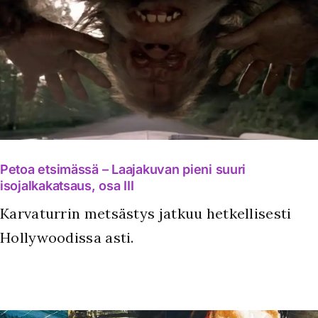
Petoa etsimässä – Laajakuvan pieni suuri
isojalkakatsaus, osa III
Karvaturrin metsästys jatkuu hetkellisesti
Hollywoodissa asti.