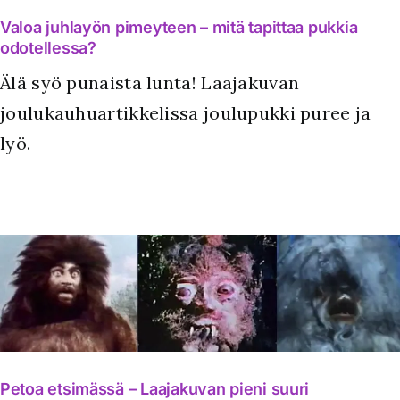
Valoa juhlayön pimeyteen – mitä tapittaa pukkia
odotellessa?
Älä syö punaista lunta! Laajakuvan
joulukauhuartikkelissa joulupukki puree ja
lyö.
Petoa etsimässä – Laajakuvan pieni suuri