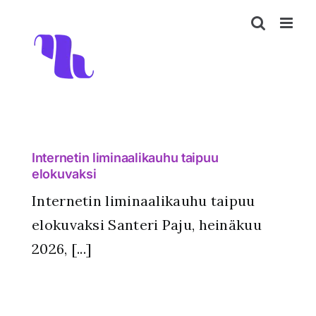
Skip
to
content
Internetin liminaalikauhu taipuu
elokuvaksi
Internetin liminaalikauhu taipuu
elokuvaksi Santeri Paju, heinäkuu
2026, [...]