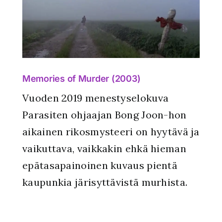
Memories of Murder (2003)
Vuoden 2019 menestyselokuva
Parasiten ohjaajan Bong Joon-hon
aikainen rikosmysteeri on hyytävä ja
vaikuttava, vaikkakin ehkä hieman
epätasapainoinen kuvaus pientä
kaupunkia järisyttävistä murhista.