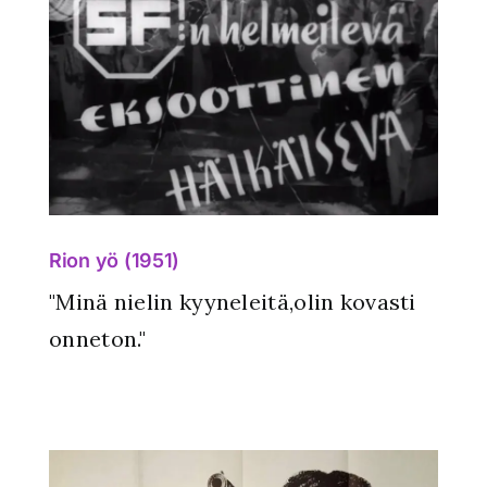
Rion yö (1951)
"Minä nielin kyyneleitä,olin kovasti
onneton."