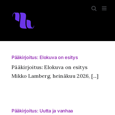
Skip
to
content
Pääkirjoitus: Elokuva on esitys
Pääkirjoitus: Elokuva on esitys
Mikko Lamberg, heinäkuu 2026, [...]
Pääkirjoitus: Uutta ja vanhaa