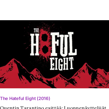
The Hateful Eight (2016)
Quentin Tarantino esittää: Luonnenäyttelijät