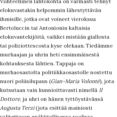
Viihteellinen lähtökohta on varmasti tehnyt
elokuvastakin helpommin lähestyttävän
ihmisille, jotka ovat voineet vieroksua
Bertoluccin tai Antonionin kaltaisia
elokuvantekijöitä, vaikkei mistään giallosta
tai poliziottescosta kyse olekaan. Tiedämme
murhaajan ja uhrin heti ensimmäisestä
kohtauksesta lähtien. Tappaja on
murhaosastolta politiikkaosastolle nostettu
nuori poliisilupaus (
Gian-Maria Volonté
), jota
kutsutaan vain kunnioittavasti nimellä
Il
Dottore
, ja uhri on hänen tyttöystävänsä
Augusta Terzi
(jota esittää mainiosti
valitettavan epäkiitollisessa roolissa