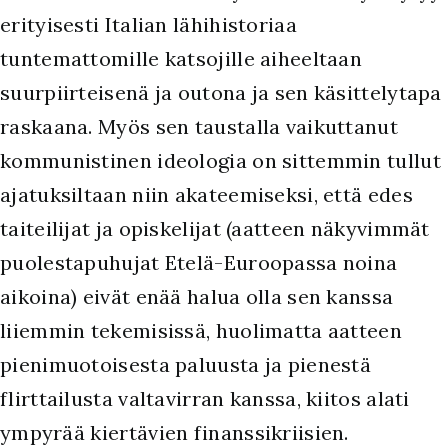
erityisesti Italian lähihistoriaa
tuntemattomille katsojille aiheeltaan
suurpiirteisenä ja outona ja sen käsittelytapa
raskaana. Myös sen taustalla vaikuttanut
kommunistinen ideologia on sittemmin tullut
ajatuksiltaan niin akateemiseksi, että edes
taiteilijat ja opiskelijat (aatteen näkyvimmät
puolestapuhujat Etelä-Euroopassa noina
aikoina) eivät enää halua olla sen kanssa
liiemmin tekemisissä, huolimatta aatteen
pienimuotoisesta paluusta ja pienestä
flirttailusta valtavirran kanssa, kiitos alati
ympyrää kiertävien finanssikriisien.