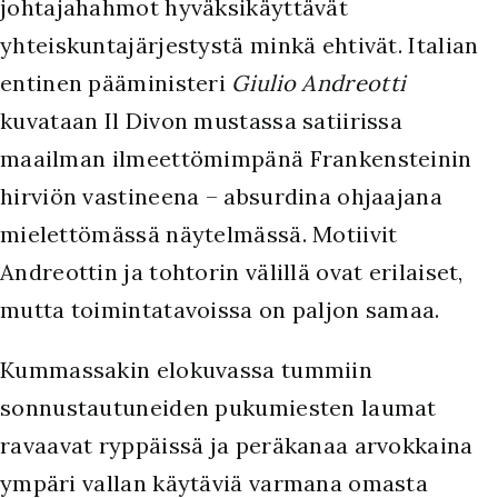
johtajahahmot hyväksikäyttävät
yhteiskuntajärjestystä minkä ehtivät. Italian
entinen pääministeri
Giulio Andreotti
kuvataan Il Divon mustassa satiirissa
maailman ilmeettömimpänä Frankensteinin
hirviön vastineena – absurdina ohjaajana
mielettömässä näytelmässä. Motiivit
Andreottin ja tohtorin välillä ovat erilaiset,
mutta toimintatavoissa on paljon samaa.
Kummassakin elokuvassa tummiin
sonnustautuneiden pukumiesten laumat
ravaavat ryppäissä ja peräkanaa arvokkaina
ympäri vallan käytäviä varmana omasta