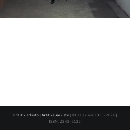
Kritiikkiarkisto
|
Artikkeliarkisto
| ©Laajakuva 2013-2026 |
ISSN: 2343-5135