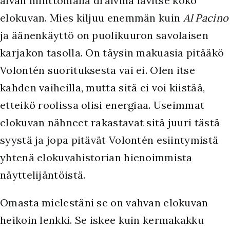
aivan hillittömällä draivilla lävitse koko
elokuvan. Mies kiljuu enemmän kuin
Al Pacino
ja äänenkäyttö on puolikuuron savolaisen
karjakon tasolla. On täysin makuasia pitääkö
Volontén suorituksesta vai ei. Olen itse
kahden vaiheilla, mutta sitä ei voi kiistää,
etteikö roolissa olisi energiaa. Useimmat
elokuvan nähneet rakastavat sitä juuri tästä
syystä ja jopa pitävät Volontén esiintymistä
yhtenä elokuvahistorian hienoimmista
näyttelijäntöistä.
Omasta mielestäni se on vahvan elokuvan
heikoin lenkki. Se iskee kuin kermakakku