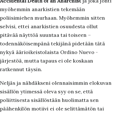
Accidental Death of an Anarchist
ja joka johti
myöhemmin anarkistien tekemään
poliisimiehen murhaan. Myöhemmin sitten
selvisi, ettei anarkistien osuudesta ollut
pitävää näyttöä suuntaa tai toiseen –
todennäköisempänä tekijänä pidetään tätä
nykyä äärioikeistolaista Ordino Nuevo -
järjestöä, mutta tapaus ei ole koskaan
ratkennut täysin.
Neljäs ja nähdäkseni olennaisimmin elokuvan
sisällön ytimessä oleva syy on se, että
poliittisesta sisällöstään huolimatta sen
päähenkilön motiivi ei ole selittämätön tai