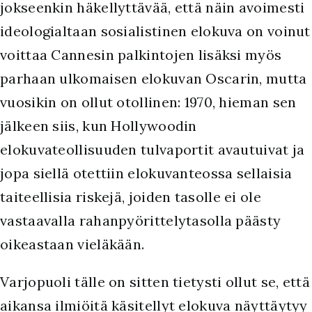
jokseenkin häkellyttävää, että näin avoimesti
ideologialtaan sosialistinen elokuva on voinut
voittaa Cannesin palkintojen lisäksi myös
parhaan ulkomaisen elokuvan Oscarin, mutta
vuosikin on ollut otollinen: 1970, hieman sen
jälkeen siis, kun Hollywoodin
elokuvateollisuuden tulvaportit avautuivat ja
jopa siellä otettiin elokuvanteossa sellaisia
taiteellisia riskejä, joiden tasolle ei ole
vastaavalla rahanpyörittelytasolla päästy
oikeastaan vieläkään.
Varjopuoli tälle on sitten tietysti ollut se, että
aikansa ilmiöitä käsitellyt elokuva näyttäytyy