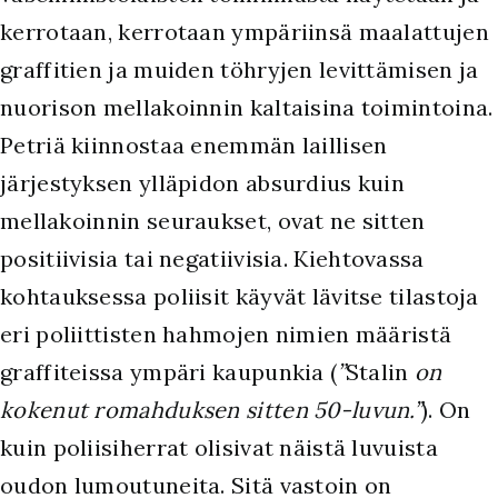
kerrotaan, kerrotaan ympäriinsä maalattujen
graffitien ja muiden töhryjen levittämisen ja
nuorison mellakoinnin kaltaisina toimintoina.
Petriä kiinnostaa enemmän laillisen
järjestyksen ylläpidon absurdius kuin
mellakoinnin seuraukset, ovat ne sitten
positiivisia tai negatiivisia. Kiehtovassa
kohtauksessa poliisit käyvät lävitse tilastoja
eri poliittisten hahmojen nimien määristä
graffiteissa ympäri kaupunkia (
”
Stalin
on
kokenut romahduksen sitten 50-luvun.”
). On
kuin poliisiherrat olisivat näistä luvuista
oudon lumoutuneita. Sitä vastoin on