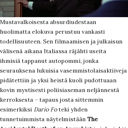
M
ustavalkoisesta absurdiudestaan
huolimatta elokuva perustuu vankasti
todellisuuteen. Sen filmaamisen ja julkaisun
välisenä aikana Italiassa räjähti useita
ihmisiä tappanut autopommi, jonka
seurauksena lukuisia vasemmistolaisaktiiveja
pidätettiin ja yksi heistä kuoli pudottuaan
kovin mystisesti poliisiaseman neljännestä
kerroksesta – tapaus josta sittemmin
esimerkiksi
Dario Fo
teki yhden
tunnetuimmista näytelmistään
The