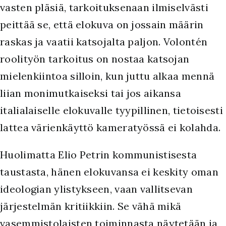
vasten pläsiä, tarkoituksenaan ilmiselvästi
peittää se, että elokuva on jossain määrin
raskas ja vaatii katsojalta paljon. Volontén
roolityön tarkoitus on nostaa katsojan
mielenkiintoa silloin, kun juttu alkaa mennä
liian monimutkaiseksi tai jos aikansa
italialaiselle elokuvalle tyypillinen, tietoisesti
lattea värienkäyttö kameratyössä ei kolahda.
Huolimatta Elio Petrin kommunistisesta
taustasta, hänen elokuvansa ei keskity oman
ideologian ylistykseen, vaan vallitsevan
järjestelmän kritiikkiin. Se vähä mikä
vasemmistolaisten toiminnasta näytetään ja