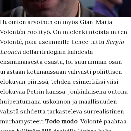
Huomion arvoinen on myös Gian-Maria
Volontén roolityö. On mielenkiintoista miten
Volonté, joka useimmille lienee tuttu
Sergio
Leonen
dollaritrilogian kahdesta
ensimmäisestä osasta, loi suurimman osan
urastaan kotimaassaan vahvasti poliittisen
elokuvan piirissä, tehden esimerkiksi viisi
elokuvaa Petrin kanssa, jonkinlaisena outona
huipentumana uskonnon ja maallisuuden
välistä suhdetta tarkasteleva surrealistinen
murhamysteeri
Todo modo
. Volonté paahtaa