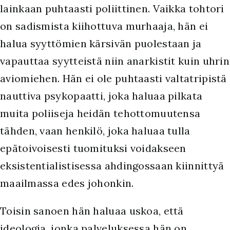
lainkaan puhtaasti poliittinen. Vaikka tohtori
on sadismista kiihottuva murhaaja, hän ei
halua syyttömien kärsivän puolestaan ja
vapauttaa syytteistä niin anarkistit kuin uhrin
aviomiehen. Hän ei ole puhtaasti valtatripistä
nauttiva psykopaatti, joka haluaa pilkata
muita poliiseja heidän tehottomuutensa
tähden, vaan henkilö, joka haluaa tulla
epätoivoisesti tuomituksi voidakseen
eksistentialistisessa ahdingossaan kiinnittyä
maailmassa edes johonkin.
Toisin sanoen hän haluaa uskoa, että
ideologia, jonka palveluksessa hän on