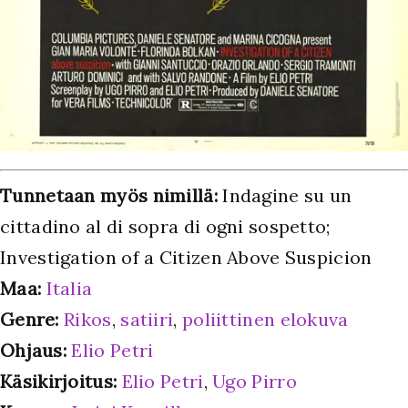
Tunnetaan myös nimillä:
Indagine su un
cittadino al di sopra di ogni sospetto;
Investigation of a Citizen Above Suspicion
Maa:
Italia
Genre:
Rikos
,
satiiri
,
poliittinen elokuva
Ohjaus:
Elio Petri
Käsikirjoitus:
Elio Petri
,
Ugo Pirro