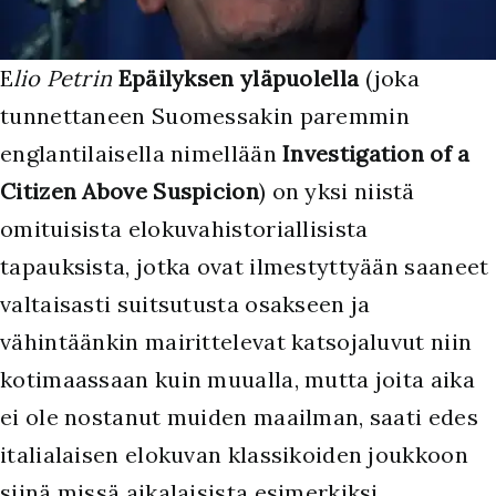
E
lio Petrin
Epäilyksen yläpuolella
(joka
tunnettaneen Suomessakin paremmin
englantilaisella nimellään
Investigation of a
Citizen Above Suspicion
) on yksi niistä
omituisista elokuvahistoriallisista
tapauksista, jotka ovat ilmestyttyään saaneet
valtaisasti suitsutusta osakseen ja
vähintäänkin mairittelevat katsojaluvut niin
kotimaassaan kuin muualla, mutta joita aika
ei ole nostanut muiden maailman, saati edes
italialaisen elokuvan klassikoiden joukkoon
siinä missä aikalaisista esimerkiksi