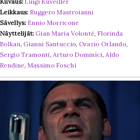
Kuvaus:
Luigi Kuveiller
Leikkaus:
Ruggero Mastroianni
Sävellys:
Ennio Morricone
Näyttelijät:
Gian Maria Volonté
,
Florinda
Bolkan
,
Gianni Santuccio
,
Orazio Orlando
,
Sergio Tramonti
,
Arturo Dominici
,
Aldo
Rendine
,
Massimo Foschi