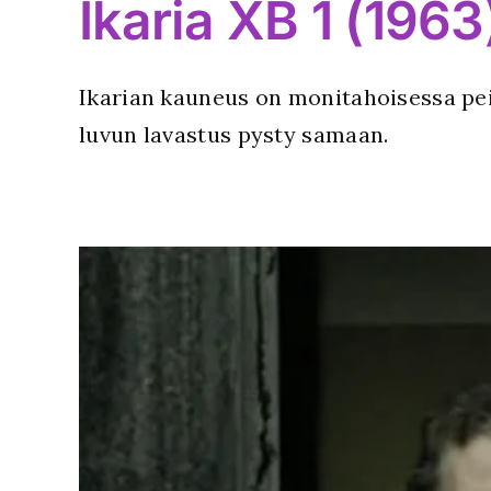
Ikaria XB 1 (1963
Ikarian kauneus on monitahoisessa peil
luvun lavastus pysty samaan.