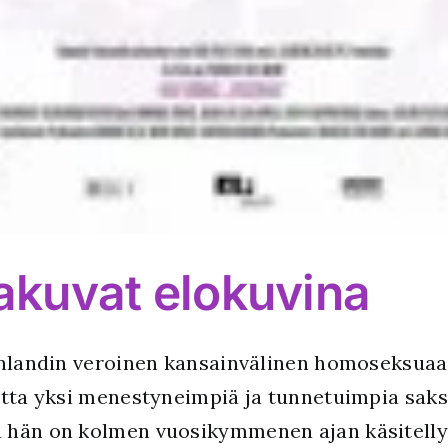
jakuvat elokuvina
Finlandin veroinen kansainvälinen homoseksuaa
atta yksi menestyneimpiä ja tunnetuimpia saksal
 hän on kolmen vuosikymmenen ajan käsitellyt