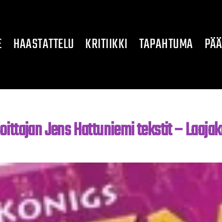
E
HAASTATTELU
KRITIIKKI
TAPAHTUMA
PÄÄ
joittajan Jens Hattuniemi tekstit – Laaja