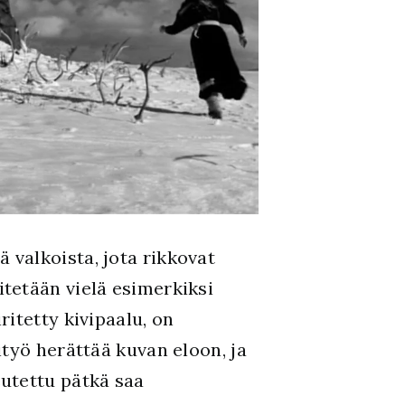
ä valkoista, jota rikkovat
tetään vielä esimerkiksi
itetty kivipaalu, on
työ herättää kuvan eloon, ja
utettu pätkä saa