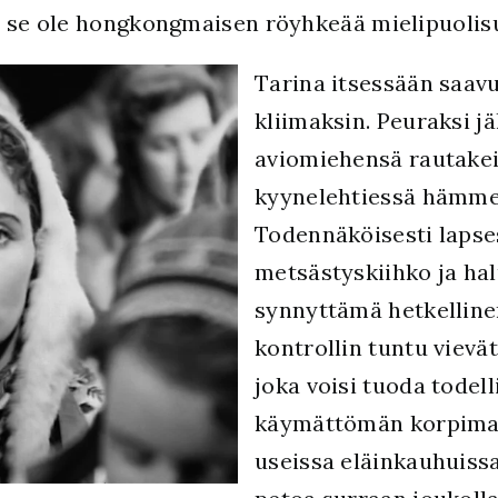
i se ole hongkongmaisen röyhkeää mielipuolis
Tarina itsessään saavu
kliimaksin. Peuraksi j
aviomiehensä rautakei
kyynelehtiessä hämme
Todennäköisesti lapses
metsästyskiihko ja hal
synnyttämä hetkellinen
kontrollin tuntu vievä
joka voisi tuoda todel
käymättömän korpimaan
useissa eläinkauhuissa