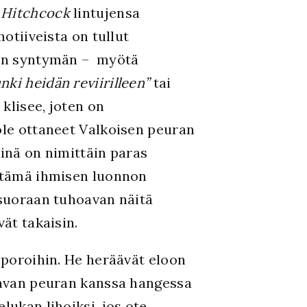
n
Hitchcock
lintujensa
otiiveista on tullut
ren syntymän – myötä
nki heidän reviirilleen”
tai
i klisee, joten on
ole ottaneet Valkoisen peuran
iinä on nimittäin paras
 tämä ihmisen luonnon
 suoraan tuhoavan näitä
ät takaisin.
 poroihin. He heräävät eloon
tavan peuran kanssa hangessa
lukan lihoiksi, jos ote