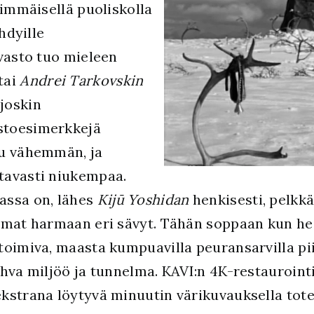
kimmäisellä puoliskolla
hdyille
uvasto tuo mieleen
tai
Andrei Tarkovskin
 joskin
stoesimerkkejä
uu vähemmän, ja
tavasti niukempaa.
assa on, lähes
Kijū Yoshidan
henkisesti, pelkkä
amat harmaan eri sävyt. Tähän soppaan kun hei
oimiva, maasta kumpuavilla peuransarvilla piir
hva miljöö ja tunnelma. KAVI:n 4K-restaurointi
kstrana löytyvä minuutin värikuvauksella tote