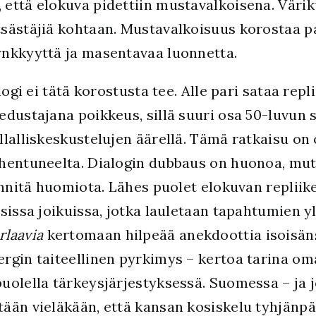
että elokuva pidettiin mustavalkoisena. Väriku
sästäjiä kohtaan. Mustavalkoisuus korostaa p
nkkyyttä ja masentavaa luonnetta.
ogi ei tätä korostusta tee. Alle pari sataa repl
edustajana poikkeus, sillä suuri osa 50-luvun
lalliskeskustelujen äärellä. Tämä ratkaisu on 
hentuneelta. Dialogin dubbaus on huonoa, mutta
innitä huomiota. Lähes puolet elokuvan repliike
sissa joikuissa, jotka lauletaan tapahtumien yl
rlaavia
kertomaan hilpeää anekdoottia isoisän
gin taiteellinen pyrkimys – kertoa tarina omal
uolella tärkeysjärjestyksessä. Suomessa – ja 
än vieläkään, että kansan kosiskelu tyhjänpäiv