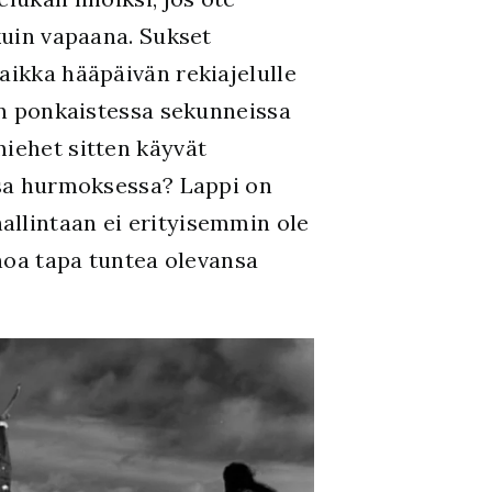
kuin vapaana. Sukset
aikka hääpäivän rekiajelulle
en ponkaistessa sekunneissa
iehet sitten käyvät
ssa hurmoksessa? Lappi on
allintaan ei erityisemmin ole
inoa tapa tuntea olevansa