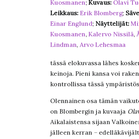
Kuosmanen
;
Kuvaus:
Olavi T
Leikkaus:
Erik Blomberg
;
Säve
Einar Englund
;
Näyttelijät:
Mi
Kuosmanen
,
Kalervo Nissilä
,
Lindman
,
Arvo Lehesmaa
tässä elokuvassa lähes koske
keinoja. Pieni kansa voi rake
kontrollissa tässä ympäristös
Olennainen osa tämän vaiku
on Blombergin ja kuvaaja
Ola
Aikalaistensa sijaan Valkoin
jälleen kerran – edelläkävijäl