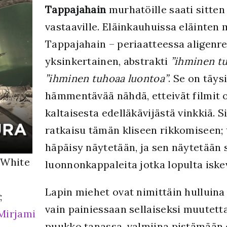
Tappajahain
murhatöille saati sitte
vastaaville. Eläinkauhuissa eläinten m
Tappajahain – periaatteessa aligen
yksinkertainen, abstrakti
”ihminen tu
”ihminen tuhoaa luontoa”
. Se on täys
hämmentävää nähdä, etteivät filmit 
kaltaisesta edelläkävijästä vinkkiä. S
ratkaisu tämän kliseen rikkomiseen;
häpäisy näytetään, ja sen näytetään
 White
luonnonkappaleita jotka lopulta iskev
Lapin miehet ovat nimittäin hulluina
g
;
vain painiessaan sellaiseksi muutet
Mirjami
puukko tanassa, valmiina pistämään e