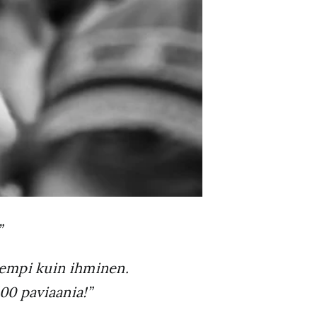
”
vempi kuin ihminen.
00 paviaania!”