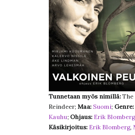
Tunnetaan myös nimillä:
The
Reindeer;
Maa:
Suomi
;
Genre:
Kauhu
;
Ohjaus:
Erik Blomber
Käsikirjoitus:
Erik Blomberg
,