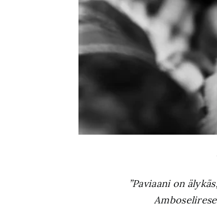
”Paviaani on älykä
Amboselireser