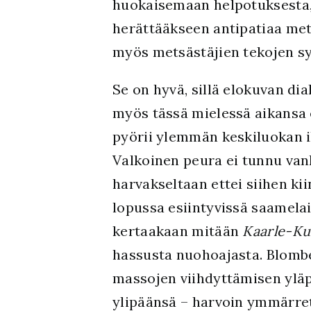
huokaisemaan helpotuksesta, 
herättääkseen antipatiaa met
myös metsästäjien tekojen sy
Se on hyvä, sillä elokuvan dial
myös tässä mielessä aikansa 
pyörii ylemmän keskiluokan il
Valkoinen peura ei tunnu van
harvakseltaan ettei siihen ki
lopussa esiintyvissä saamelai
kertaakaan mitään
Kaarle-Ku
hassusta nuohoajasta. Blomber
massojen viihdyttämisen yläp
ylipäänsä – harvoin ymmärretä