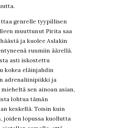
uutta.
ttaa genrelle tyypillisen
älleen muuttunut Pirita saa
häästä ja kuolee Aslakin
ntyneenä ruumiin äärellä.
ta asti iskostettu
u kokea eläinjahdin
 adrenaliinipiikki ja
t mieheltä sen ainoan asian,
lista lohtua tämän
 keskellä. Toisin kuin
, joiden lopussa kuollutta