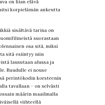
va on liian elävä
aitsi korpielämän ankeutta
iikkiä sisältävä tarina on
 suomifilmeistä suorastaan
olennainen osa sitä, miksi
 sitä esiintyy niin
istä lausutaan alussa ja
le. Ruudulle ei nouse
sä perintökodin korsteenin
la tavallaan – on selvästi
jossain määrin maailmalla
äisellä viihteellä