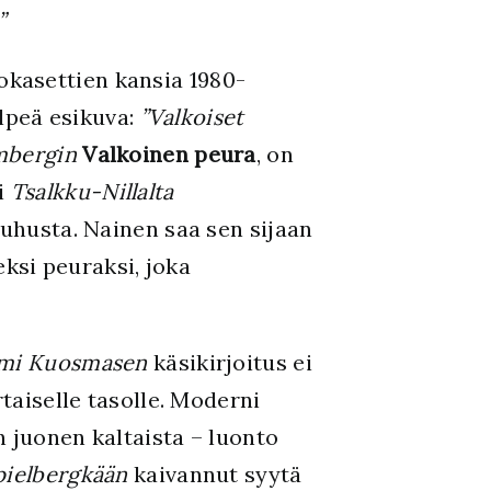
”
kasettien kansia 1980-
ylpeä esikuva:
”Valkoiset
mbergin
Valkoinen peura
, on
i
Tsalkku-Nillalta
uhusta. Nainen saa sen sijaan
ksi peuraksi, joka
ami Kuosmasen
käsikirjoitus ei
taiselle tasolle. Moderni
n juonen kaltaista – luonto
pielbergkään
kaivannut syytä