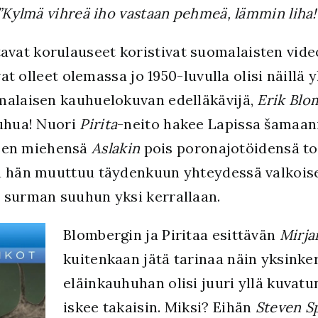
”Kylmä vihreä iho vastaan pehmeä, lämmin liha!
at korulauseet koristivat suomalaisten video
vat olleet olemassa jo 1950-luvulla olisi näillä 
alaisen kauhuelokuvan edelläkävijä,
Erik Blo
auhua! Nuori
Pirita
-neito hakee Lapissa šamaan
een miehensä
Aslakin
pois poronajotöidensä to
a hän muuttuu täydenkuun yhteydessä valkoise
 surman suuhun yksi kerrallaan.
Blombergin ja Piritaa esittävän
Mirj
kuitenkaan jätä tarinaa näin yksinker
eläinkauhuhan olisi juuri yllä kuvatu
iskee takaisin. Miksi? Eihän
Steven S