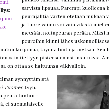
uomi
;
sarvista lipsuaa. Parempi kuolleena 
llys:
peurajahtia varten otetaan mukaan v
rjami
ja tuore vaimo voi vain vikistä mieh
Åke
metsään noitapeuran perään. Miksi m
peuroihin kiinni lähes uskonnollise
maton korpimaa, täynnä lunta ja metsää. Sen h
ntaa vain tiettyyn pisteeseen asti asutuksia. A
sä on ottaa se haltuunsa väkivalloin.
telman synnyttämistä
vi Tuomen
tyyli.
en peura tuntuu –
tä, ei suomalaiselle