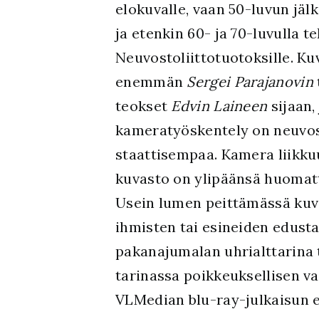
elokuvalle, vaan 50-luvun jäl
ja etenkin 60- ja 70-luvulla te
Neuvostoliittotuotoksille. K
enemmän
Sergei Parajanovin
teokset
Edvin Laineen
sijaan,
kameratyöskentely on neuvo
staattisempaa. Kamera liikk
kuvasto on ylipäänsä huomat
Usein lumen peittämässä kuv
ihmisten tai esineiden edust
pakanajumalan uhrialttarina t
tarinassa poikkeuksellisen va
VLMedian blu-ray-julkaisun e