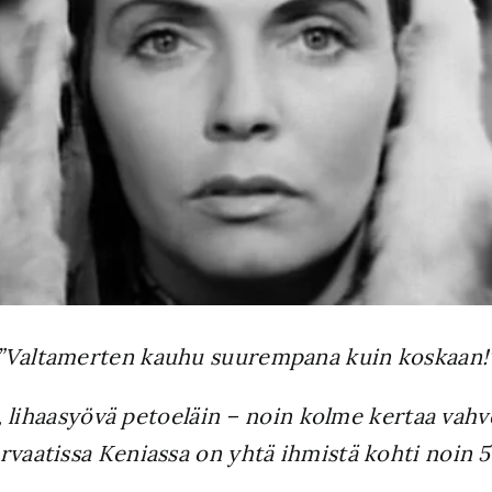
”Valtamerten kauhu suurempana kuin koskaan!
s, lihaasyövä petoeläin – noin kolme kertaa vah
vaatissa Keniassa on yhtä ihmistä kohti noin 5