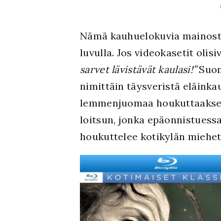
Nämä kauhuelokuvia mainostav
luvulla. Jos videokasetit olisi
sarvet lävistävät kaulasi!”
Suom
nimittäin täysveristä eläink
lemmenjuomaa houkuttaaks
loitsun, jonka epäonnistuess
houkuttelee kotikylän miehet