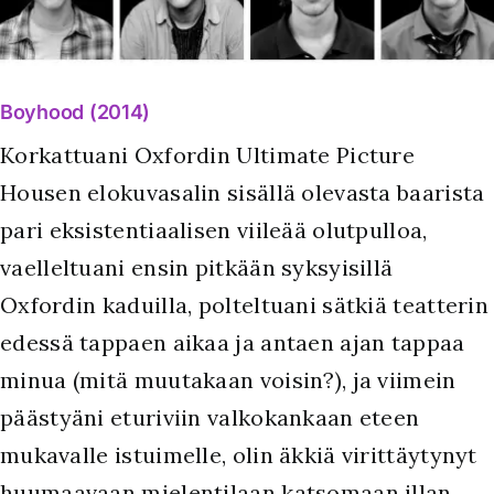
Boyhood (2014)
Korkattuani Oxfordin Ultimate Picture
Housen elokuvasalin sisällä olevasta baarista
pari eksistentiaalisen viileää olutpulloa,
vaelleltuani ensin pitkään syksyisillä
Oxfordin kaduilla, polteltuani sätkiä teatterin
edessä tappaen aikaa ja antaen ajan tappaa
minua (mitä muutakaan voisin?), ja viimein
päästyäni eturiviin valkokankaan eteen
mukavalle istuimelle, olin äkkiä virittäytynyt
huumaavaan mielentilaan katsomaan illan