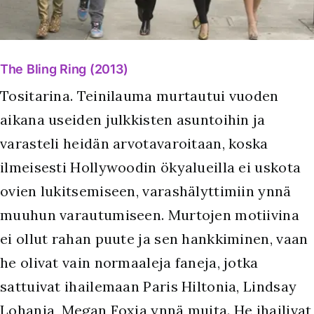
The Bling Ring (2013)
Tositarina. Teinilauma murtautui vuoden
aikana useiden julkkisten asuntoihin ja
varasteli heidän arvotavaroitaan, koska
ilmeisesti Hollywoodin ökyalueilla ei uskota
ovien lukitsemiseen, varashälyttimiin ynnä
muuhun varautumiseen. Murtojen motiivina
ei ollut rahan puute ja sen hankkiminen, vaan
he olivat vain normaaleja faneja, jotka
sattuivat ihailemaan Paris Hiltonia, Lindsay
Lohania, Megan Foxia ynnä muita. He ihailivat