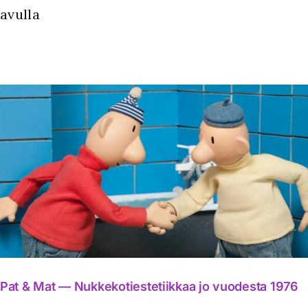
avulla
Pat & Mat — Nukkekotiestetiikkaa jo vuodesta 1976