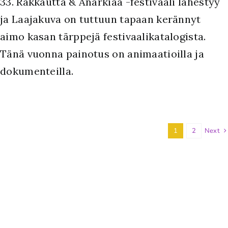
33. Rakkautta & Anarkiaa -festivaali lähestyy
ja Laajakuva on tuttuun tapaan kerännyt
aimo kasan tärppejä festivaalikatalogista.
Tänä vuonna painotus on animaatioilla ja
dokumenteilla.
1
2
Next