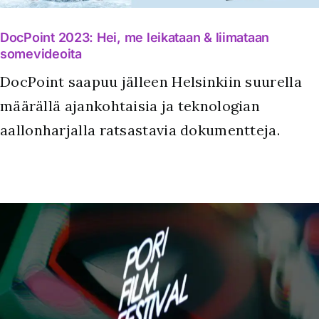
DocPoint 2023: Hei, me leikataan & liimataan
somevideoita
DocPoint saapuu jälleen Helsinkiin suurella
määrällä ajankohtaisia ja teknologian
aallonharjalla ratsastavia dokumentteja.