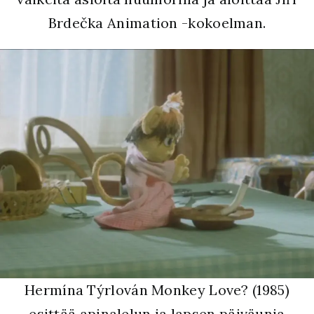
Brdečka Animation -kokoelman.
Hermína Týrlován Monkey Love? (1985)
esittää apinalelun ja lapsen päiväunia