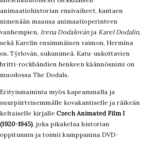
animaatiohistorian ensivaiheet, kantaen
nimenään maansa animaatioperinteen
vanhempien,
Irena Dodalován
ja
Karel Dodalin
,
sekä Karelin ensimmäisen vaimon, Hermína
os. Týrlován, sukunimeä. Katu-uskottavien
britti-rockbändien henkeen käännösnimi on
muodossa The Dodals.
Erityismaininta myös kapeammalla ja
suurpiirteisemmälle kovakantiselle ja räikeän
keltaiselle kirjalle
Czech Animated Film I
(1920-1945)
, joka pikakelaa historian
oppitunnin ja toimii kumppanina DVD-