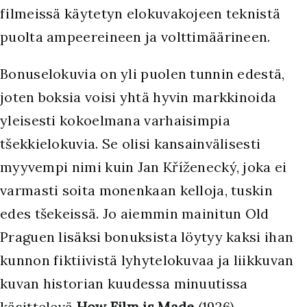
filmeissä käytetyn elokuvakojeen teknistä
puolta ampeereineen ja volttimäärineen.
Bonuselokuvia on yli puolen tunnin edestä,
joten boksia voisi yhtä hyvin markkinoida
yleisesti kokoelmana varhaisimpia
tšekkielokuvia. Se olisi kansainvälisesti
myyvempi nimi kuin Jan Kříženecký, joka ei
varmasti soita monenkaan kelloja, tuskin
edes tšekeissä. Jo aiemmin mainitun Old
Praguen lisäksi bonuksista löytyy kaksi ihan
kunnon fiktiivistä lyhytelokuvaa ja liikkuvan
kuvan historian kuudessa minuutissa
käsittelevä
How Film is Made
(1926).