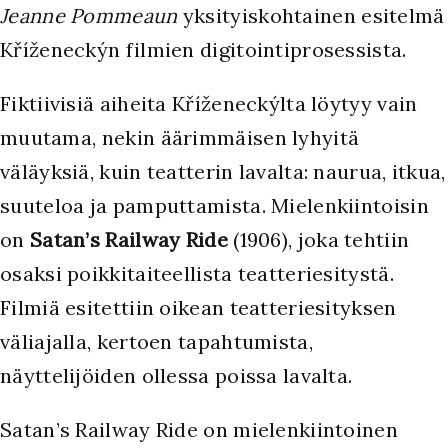
Jeanne Pommeaun
yksityiskohtainen esitelmä
Kříženeckýn filmien digitointiprosessista.
Fiktiivisiä aiheita Kříženeckýlta löytyy vain
muutama, nekin äärimmäisen lyhyitä
väläyksiä, kuin teatterin lavalta: naurua, itkua,
suuteloa ja pamputtamista. Mielenkiintoisin
on
Satan’s Railway Ride
(1906), joka tehtiin
osaksi poikkitaiteellista teatteriesitystä.
Filmiä esitettiin oikean teatteriesityksen
väliajalla, kertoen tapahtumista,
näyttelijöiden ollessa poissa lavalta.
Satan’s Railway Ride on mielenkiintoinen