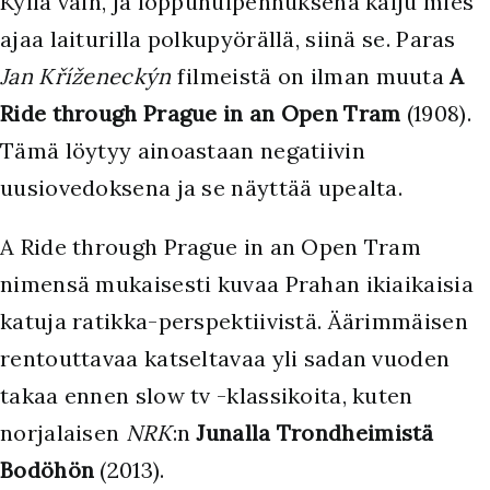
Kyllä vain, ja loppuhuipennuksena kalju mies
ajaa laiturilla polkupyörällä, siinä se. Paras
Jan Kříženeckýn
filmeistä on ilman muuta
A
Ride through Prague in an Open Tram
(1908).
Tämä löytyy ainoastaan negatiivin
uusiovedoksena ja se näyttää upealta.
A Ride through Prague in an Open Tram
nimensä mukaisesti kuvaa Prahan ikiaikaisia
katuja ratikka-perspektiivistä. Äärimmäisen
rentouttavaa katseltavaa yli sadan vuoden
takaa ennen slow tv -klassikoita, kuten
norjalaisen
NRK
:n
Junalla Trondheimistä
Bodöhön
(2013).