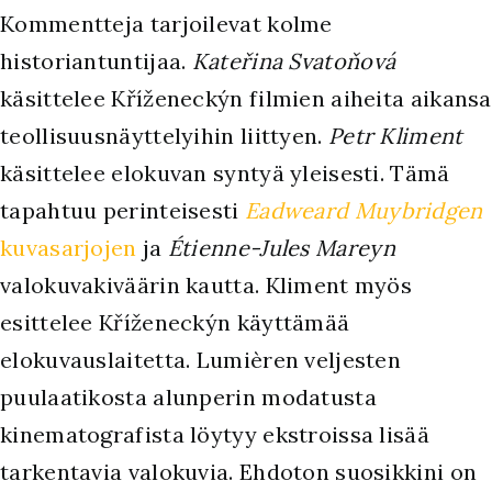
Kommentteja tarjoilevat kolme
historiantuntijaa.
Kateřina Svatoňová
käsittelee Kříženeckýn filmien aiheita aikansa
teollisuusnäyttelyihin liittyen.
Petr Kliment
käsittelee elokuvan syntyä yleisesti. Tämä
tapahtuu perinteisesti
Eadweard Muybridgen
kuvasarjojen
ja
Étienne-Jules Mareyn
valokuvakiväärin kautta. Kliment myös
esittelee Kříženeckýn käyttämää
elokuvauslaitetta. Lumièren veljesten
puulaatikosta alunperin modatusta
kinematografista löytyy ekstroissa lisää
tarkentavia valokuvia. Ehdoton suosikkini on