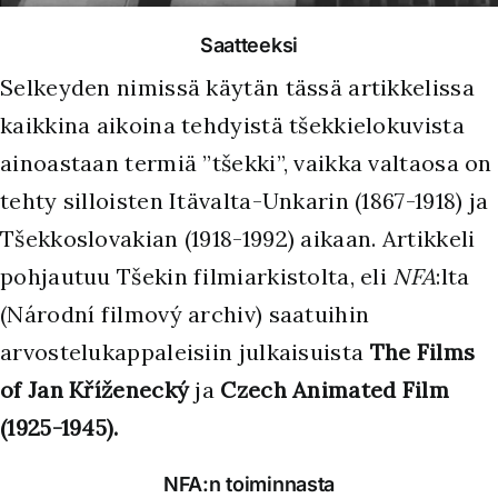
Saatteeksi
Selkeyden nimissä käytän tässä artikkelissa
kaikkina aikoina tehdyistä tšekkielokuvista
ainoastaan termiä ”tšekki”, vaikka valtaosa on
tehty silloisten Itävalta-Unkarin (1867-1918) ja
Tšekkoslovakian (1918-1992) aikaan. Artikkeli
pohjautuu Tšekin filmiarkistolta, eli
NFA
:lta
(Národní filmový archiv) saatuihin
arvostelukappaleisiin julkaisuista
The Films
of Jan Kříženecký
ja
Czech Animated Film
(1925-1945).
NFA:n toiminnasta