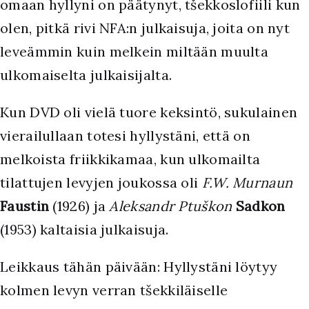
omaan hyllyni on päätynyt, tšekkoslofiili kun
olen, pitkä rivi NFA:n julkaisuja, joita on nyt
leveämmin kuin melkein miltään muulta
ulkomaiselta julkaisijalta.
Kun DVD oli vielä tuore keksintö, sukulainen
vierailullaan totesi hyllystäni, että on
melkoista friikkikamaa, kun ulkomailta
tilattujen levyjen joukossa oli
F.W. Murnaun
Faustin
(1926) ja
Aleksandr Ptuškon
Sadkon
(1953) kaltaisia julkaisuja.
Leikkaus tähän päivään: Hyllystäni löytyy
kolmen levyn verran tšekkiläiselle