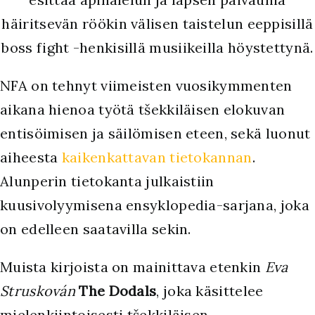
häiritsevän röökin välisen taistelun eeppisillä
boss fight -henkisillä musiikeilla höystettynä.
NFA on tehnyt viimeisten vuosikymmenten
aikana hienoa työtä tšekkiläisen elokuvan
entisöimisen ja säilömisen eteen, sekä luonut
aiheesta
kaikenkattavan tietokannan
.
Alunperin tietokanta julkaistiin
kuusivolyymisena ensyklopedia-sarjana, joka
on edelleen saatavilla sekin.
Muista kirjoista on mainittava etenkin
Eva
Struskován
The Dodals
, joka käsittelee
mielenkiintoisesti tšekkiläisen