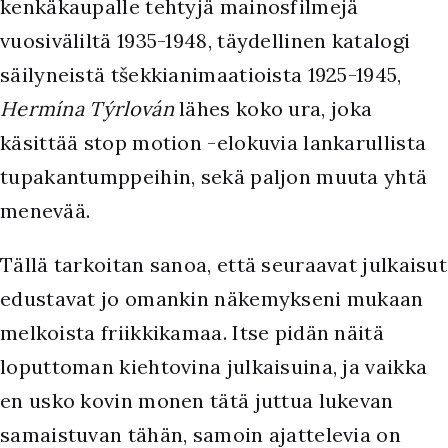
kenkäkaupalle tehtyjä mainosfilmejä
vuosiväliltä 1935-1948, täydellinen katalogi
säilyneistä tšekkianimaatioista 1925-1945,
Hermína Týrlován
lähes koko ura, joka
käsittää stop motion -elokuvia lankarullista
tupakantumppeihin, sekä paljon muuta yhtä
menevää.
Tällä tarkoitan sanoa, että seuraavat julkaisut
edustavat jo omankin näkemykseni mukaan
melkoista friikkikamaa. Itse pidän näitä
loputtoman kiehtovina julkaisuina, ja vaikka
en usko kovin monen tätä juttua lukevan
samaistuvan tähän, samoin ajattelevia on