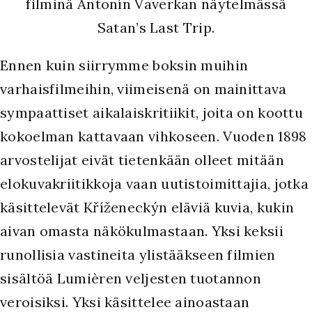
filminä Antonín Vaverkan näytelmässä
Satan’s Last Trip.
Ennen kuin siirrymme boksin muihin
varhaisfilmeihin, viimeisenä on mainittava
sympaattiset aikalaiskritiikit, joita on koottu
kokoelman kattavaan vihkoseen. Vuoden 1898
arvostelijat eivät tietenkään olleet mitään
elokuvakriitikkoja vaan uutistoimittajia, jotka
käsittelevät Kříženeckýn eläviä kuvia, kukin
aivan omasta näkökulmastaan. Yksi keksii
runollisia vastineita ylistääkseen filmien
sisältöä Lumièren veljesten tuotannon
veroisiksi. Yksi käsittelee ainoastaan