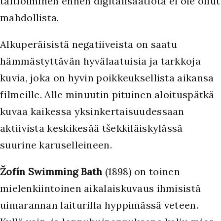
taltioiminen ennen digitalisaatiota ei ole ollut
mahdollista.
Alkuperäisistä negatiiveista on saatu
hämmästyttävän hyvälaatuisia ja tarkkoja
kuvia, joka on hyvin poikkeuksellista aikansa
filmeille. Alle minuutin pituinen aloituspätkä
kuvaa kaikessa yksinkertaisuudessaan
aktiivista keskikesää tšekkiläiskylässä
suurine karuselleineen.
Žofín Swimming Bath
(1898) on toinen
mielenkiintoinen aikalaiskuvaus ihmisistä
uimarannan laiturilla hyppimässä veteen.