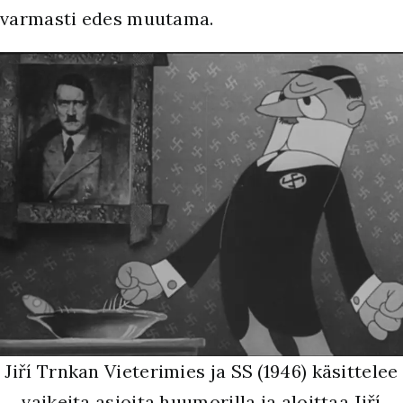
varmasti edes muutama.
Jiří Trnkan Vieterimies ja SS (1946) käsittelee
vaikeita asioita huumorilla ja aloittaa Jiří