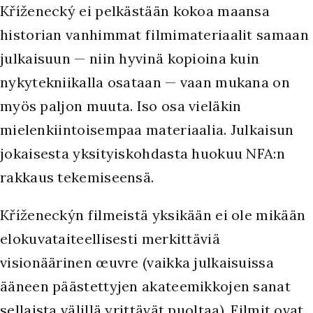
Kříženecký ei pelkästään kokoa maansa
historian vanhimmat filmimateriaalit samaan
julkaisuun — niin hyvinä kopioina kuin
nykytekniikalla osataan — vaan mukana on
myös paljon muuta. Iso osa vieläkin
mielenkiintoisempaa materiaalia. Julkaisun
jokaisesta yksityiskohdasta huokuu NFA:n
rakkaus tekemiseensä.
Kříženeckýn filmeistä yksikään ei ole mikään
elokuvataiteellisesti merkittäviä
visionäärinen œuvre (vaikka julkaisuissa
ääneen päästettyjen akateemikkojen sanat
sellaista välillä yrittävät puoltaa). Filmit ovat