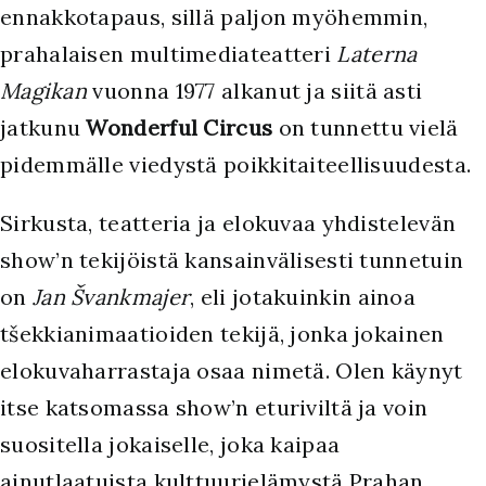
ennakkotapaus, sillä paljon myöhemmin,
prahalaisen multimediateatteri
Laterna
Magikan
vuonna 1977 alkanut ja siitä asti
jatkunu
Wonderful Circus
on tunnettu vielä
pidemmälle viedystä poikkitaiteellisuudesta.
Sirkusta, teatteria ja elokuvaa yhdistelevän
show’n tekijöistä kansainvälisesti tunnetuin
on
Jan Švankmajer
, eli jotakuinkin ainoa
tšekkianimaatioiden tekijä, jonka jokainen
elokuvaharrastaja osaa nimetä. Olen käynyt
itse katsomassa show’n eturiviltä ja voin
suositella jokaiselle, joka kaipaa
ainutlaatuista kulttuurielämystä Prahan