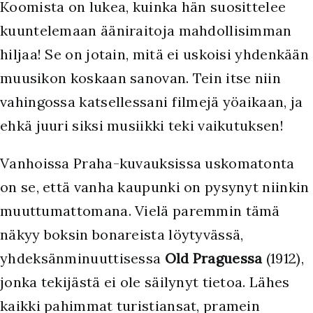
Koomista on lukea, kuinka hän suosittelee
kuuntelemaan ääniraitoja mahdollisimman
hiljaa! Se on jotain, mitä ei uskoisi yhdenkään
muusikon koskaan sanovan. Tein itse niin
vahingossa katsellessani filmejä yöaikaan, ja
ehkä juuri siksi musiikki teki vaikutuksen!
Vanhoissa Praha-kuvauksissa uskomatonta
on se, että vanha kaupunki on pysynyt niinkin
muuttumattomana. Vielä paremmin tämä
näkyy boksin bonareista löytyvässä,
yhdeksänminuuttisessa
Old Praguessa
(1912),
jonka tekijästä ei ole säilynyt tietoa. Lähes
kaikki pahimmat turistiansat, pramein