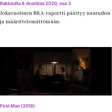
Rakkautta & Anarkiaa 2020, osa 3
Jokavuotinen R&A-raportti päättyy nauruihin
ja määrittelemättömään.
First Man (2018)