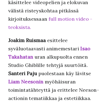
käsittelee videopelien ja elokuvan
välistä risteyskohtaa pitkässä
kirjoituksessaan
full motion video -
teoksista.
Joakim Ruismaa
esittelee
syväluotaavasti animemestari
Isao
Takahatan
uran alkupuolta ennen
Studio Ghiblille tehtyjä suurtöitä.
Santeri Paju
puolestaan käy lävitse
Liam Neesonin
myöhäisuran
toimintatähteyttä ja erittelee Neeson-
actionin tematiikkaa ja estetiikkaa.