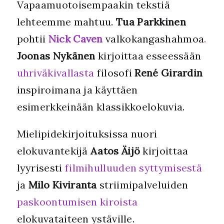
Vapaamuotoisempaakin tekstiä
lehteemme mahtuu.
Tua Parkkinen
pohtii
Nick Caven
valkokangashahmoa
.
Joonas Nykänen
kirjoittaa esseessään
uhriväkivallasta
filosofi
René Girardin
inspiroimana ja käyttäen
esimerkkeinään klassikkoelokuvia.
Mielipidekirjoituksissa nuori
elokuvantekijä
Aatos Äijö
kirjoittaa
lyyrisesti
filmihulluuden syttymisestä
ja
Milo Kiviranta
striimipalveluiden
paskoontumisen kiroista
elokuvataiteen ystäville.