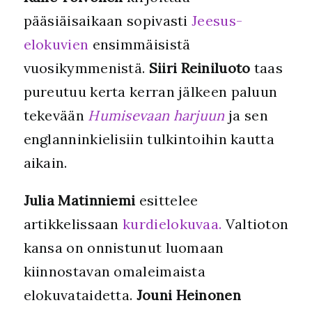
pääsiäisaikaan sopivasti
Jeesus-
elokuvien
ensimmäisistä
vuosikymmenistä.
Siiri Reiniluoto
taas
pureutuu kerta kerran jälkeen paluun
tekevään
Humisevaan harjuun
ja sen
englanninkielisiin tulkintoihin kautta
aikain.
Julia Matinniemi
esittelee
artikkelissaan
kurdielokuvaa.
Valtioton
kansa on onnistunut luomaan
kiinnostavan omaleimaista
elokuvataidetta.
Jouni Heinonen