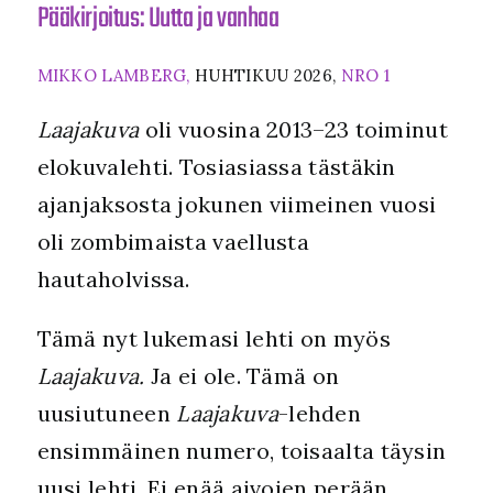
Pääkirjoitus: Uutta ja vanhaa
MIKKO LAMBERG,
HUHTIKUU 2026,
NRO 1
Laajakuva
oli vuosina 2013–23 toiminut
elokuvalehti. Tosiasiassa tästäkin
ajanjaksosta jokunen viimeinen vuosi
oli zombimaista vaellusta
hautaholvissa.
Tämä nyt lukemasi lehti on myös
Laajakuva.
Ja ei ole. Tämä on
uusiutuneen
Laajakuva
-lehden
ensimmäinen numero, toisaalta täysin
uusi lehti. Ei enää aivojen perään