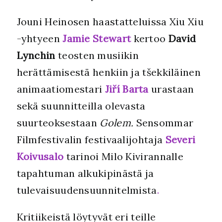
Jouni Heinosen haastatteluissa Xiu Xiu
-yhtyeen
Jamie Stewart
kertoo
David
Lynchin
teosten musiikin
herättämisestä henkiin ja tšekkiläinen
animaatiomestari
Jiří Barta
urastaan
sekä suunnitteilla olevasta
suurteoksestaan
Golem.
Sensommar
Filmfestivalin festivaalijohtaja
Severi
Koivusalo
tarinoi Milo Kivirannalle
tapahtuman alkukipinästä ja
tulevaisuudensuunnitelmista
.
Kritiikeistä löytyvät eri teille