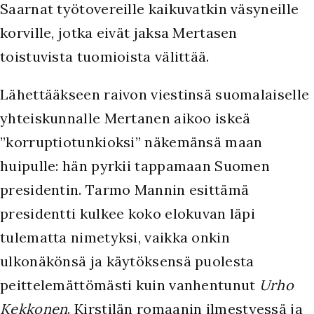
Saarnat työtovereille kaikuvatkin väsyneille
korville, jotka eivät jaksa Mertasen
toistuvista tuomioista välittää.
Lähettääkseen raivon viestinsä suomalaiselle
yhteiskunnalle Mertanen aikoo iskeä
”korruptiotunkioksi” näkemänsä maan
huipulle: hän pyrkii tappamaan Suomen
presidentin. Tarmo Mannin esittämä
presidentti kulkee koko elokuvan läpi
tulematta nimetyksi, vaikka onkin
ulkonäkönsä ja käytöksensä puolesta
peittelemättömästi kuin vanhentunut
Urho
Kekkonen
. Kirstilän romaanin ilmestyessä ja