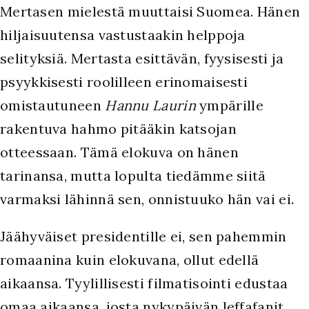
Mertasen mielestä muuttaisi Suomea. Hänen
hiljaisuutensa vastustaakin helppoja
selityksiä. Mertasta esittävän, fyysisesti ja
psyykkisesti roolilleen erinomaisesti
omistautuneen
Hannu Laurin
ympärille
rakentuva hahmo pitääkin katsojan
otteessaan. Tämä elokuva on hänen
tarinansa, mutta lopulta tiedämme siitä
varmaksi lähinnä sen, onnistuuko hän vai ei.
Jäähyväiset presidentille ei, sen pahemmin
romaanina kuin elokuvana, ollut edellä
aikaansa. Tyylillisesti filmatisointi edustaa
omaa aikaansa, josta nykypäivän leffafanit