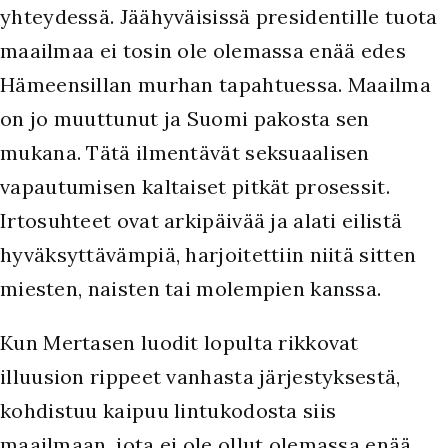
yhteydessä. Jäähyväisissä presidentille tuota
maailmaa ei tosin ole olemassa enää edes
Hämeensillan murhan tapahtuessa. Maailma
on jo muuttunut ja Suomi pakosta sen
mukana. Tätä ilmentävät seksuaalisen
vapautumisen kaltaiset pitkät prosessit.
Irtosuhteet ovat arkipäivää ja alati eilistä
hyväksyttävämpiä, harjoitettiin niitä sitten
miesten, naisten tai molempien kanssa.
Kun Mertasen luodit lopulta rikkovat
illuusion rippeet vanhasta järjestyksestä,
kohdistuu kaipuu lintukodosta siis
maailmaan, jota ei ole ollut olemassa enää