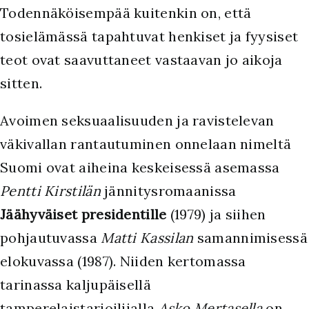
Todennäköisempää kuitenkin on, että
tosielämässä tapahtuvat henkiset ja fyysiset
teot ovat saavuttaneet vastaavan jo aikoja
sitten.
Avoimen seksuaalisuuden ja ravistelevan
väkivallan rantautuminen onnelaan nimeltä
Suomi ovat aiheina keskeisessä asemassa
Pentti Kirstilän
jännitysromaanissa
Jäähyväiset presidentille
(1979) ja siihen
pohjautuvassa
Matti Kassilan
samannimisessä
elokuvassa (1987). Niiden kertomassa
tarinassa kaljupäisellä
tamperelaistarjoilijalla
Asko Mertasella
on