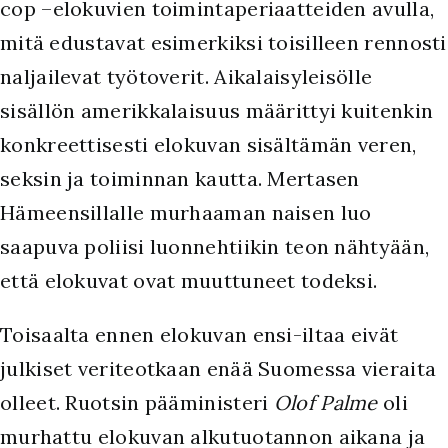
cop –elokuvien toimintaperiaatteiden avulla,
mitä edustavat esimerkiksi toisilleen rennosti
naljailevat työtoverit. Aikalaisyleisölle
sisällön amerikkalaisuus määrittyi kuitenkin
konkreettisesti elokuvan sisältämän veren,
seksin ja toiminnan kautta. Mertasen
Hämeensillalle murhaaman naisen luo
saapuva poliisi luonnehtiikin teon nähtyään,
että elokuvat ovat muuttuneet todeksi.
Toisaalta ennen elokuvan ensi-iltaa eivät
julkiset veriteotkaan enää Suomessa vieraita
olleet. Ruotsin pääministeri
Olof Palme
oli
murhattu elokuvan alkutuotannon aikana ja