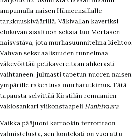
ampumalla naisen Hämeensillalle
tarkkuuskiväärillä. Väkivallan kaveriksi
elokuvan sisältöön seksiä tuo Mertasen
naisystävä, jota murhasuunnitelma kiehtoo.
Vahvan seksuaalisuuden tunnelmaa
väkevöittää petikavereitaan ahkerasti
vaihtaneen, julmasti tapetun nuoren naisen
ympärille rakentuva murhatutkimus. Tätä
tapausta selvittää Kirstilän romaanien
vakiosankari ylikonstaapeli
Hanhivaara
.
Vaikka pääjuoni kertookin terroriteon
valmistelusta, sen konteksti on vuorattu