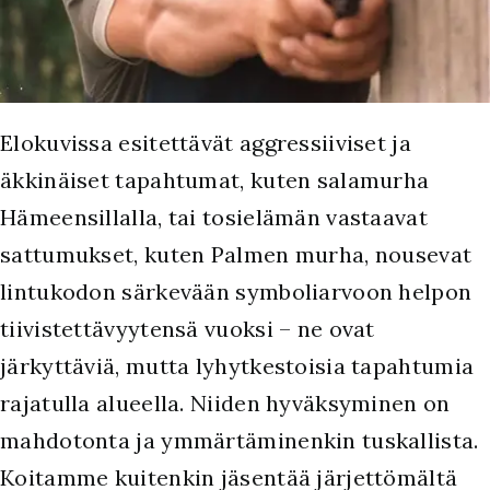
Elokuvissa esitettävät aggressiiviset ja
äkkinäiset tapahtumat, kuten salamurha
Hämeensillalla, tai tosielämän vastaavat
sattumukset, kuten Palmen murha, nousevat
lintukodon särkevään symboliarvoon helpon
tiivistettävyytensä vuoksi – ne ovat
järkyttäviä, mutta lyhytkestoisia tapahtumia
rajatulla alueella. Niiden hyväksyminen on
mahdotonta ja ymmärtäminenkin tuskallista.
Koitamme kuitenkin jäsentää järjettömältä