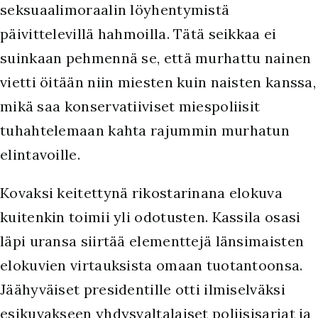
seksuaalimoraalin löyhentymistä
päivittelevillä hahmoilla. Tätä seikkaa ei
suinkaan pehmennä se, että murhattu nainen
vietti öitään niin miesten kuin naisten kanssa,
mikä saa konservatiiviset miespoliisit
tuhahtelemaan kahta rajummin murhatun
elintavoille.
Kovaksi keitettynä rikostarinana elokuva
kuitenkin toimii yli odotusten. Kassila osasi
läpi uransa siirtää elementtejä länsimaisten
elokuvien virtauksista omaan tuotantoonsa.
Jäähyväiset presidentille otti ilmiselväksi
esikuvakseen yhdysvaltalaiset poliisisarjat ja