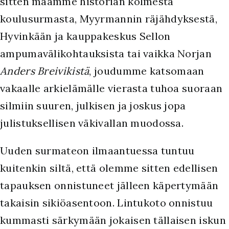
sitten maamme historian kolmesta
koulusurmasta, Myyrmannin räjähdyksestä,
Hyvinkään ja kauppakeskus Sellon
ampumavälikohtauksista tai vaikka Norjan
Anders Breivikistä
, joudumme katsomaan
vakaalle arkielämälle vierasta tuhoa suoraan
silmiin suuren, julkisen ja joskus jopa
julistuksellisen väkivallan muodossa.
Uuden surmateon ilmaantuessa tuntuu
kuitenkin siltä, että olemme sitten edellisen
tapauksen onnistuneet jälleen käpertymään
takaisin sikiöasentoon. Lintukoto onnistuu
kummasti särkymään jokaisen tällaisen iskun