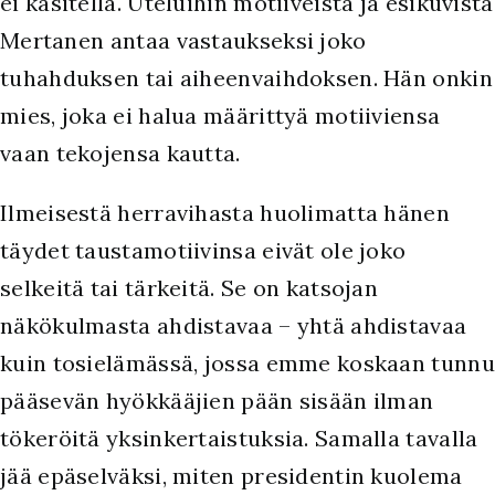
ei käsitellä. Uteluihin motiiveista ja esikuvista
Mertanen antaa vastaukseksi joko
tuhahduksen tai aiheenvaihdoksen. Hän onkin
mies, joka ei halua määrittyä motiiviensa
vaan tekojensa kautta.
Ilmeisestä herravihasta huolimatta hänen
täydet taustamotiivinsa eivät ole joko
selkeitä tai tärkeitä. Se on katsojan
näkökulmasta ahdistavaa – yhtä ahdistavaa
kuin tosielämässä, jossa emme koskaan tunnu
pääsevän hyökkääjien pään sisään ilman
tökeröitä yksinkertaistuksia. Samalla tavalla
jää epäselväksi, miten presidentin kuolema