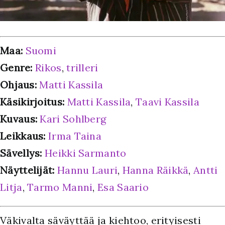
Maa:
Suomi
Genre:
Rikos
,
trilleri
Ohjaus:
Matti Kassila
Käsikirjoitus:
Matti Kassila
,
Taavi Kassila
Kuvaus:
Kari Sohlberg
Leikkaus:
Irma Taina
Sävellys:
Heikki Sarmanto
Näyttelijät:
Hannu Lauri
,
Hanna Räikkä
,
Antti
Litja
,
Tarmo Manni
,
Esa Saario
Väkivalta säväyttää ja kiehtoo, erityisesti