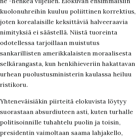
ne -henkeä viljellen. Elokuvan ensimmäisiin
kuolonuhreihin kuuluu poliittinen korrektius,
joten korealaisille keksittäviä halveeraavia
nimityksiä ei säästellä. Niistä tuoreinta
odotellessa tarjoillaan muistutus
sankarillisten amerikkalaisten moraalisesta
selkärangasta, kun henkihieveriin hakattavan
urhean puolustusministerin kaulassa heiluu
ristikoru.
Yhteneväisiäkin piirteitä elokuvista löytyy
suorastaan absurdiuteen asti, kuten turhalle
politisoinnille tuhahtelu puolin ja toisin,
presidentin vaimoltaan saama lahjakello,