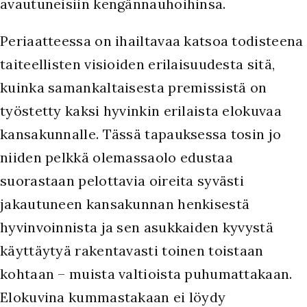
avautuneisiin kengännauhoihinsa.
Periaatteessa on ihailtavaa katsoa todisteena
taiteellisten visioiden erilaisuudesta sitä,
kuinka samankaltaisesta premissistä on
työstetty kaksi hyvinkin erilaista elokuvaa
kansakunnalle. Tässä tapauksessa tosin jo
niiden pelkkä olemassaolo edustaa
suorastaan pelottavia oireita syvästi
jakautuneen kansakunnan henkisestä
hyvinvoinnista ja sen asukkaiden kyvystä
käyttäytyä rakentavasti toinen toistaan
kohtaan – muista valtioista puhumattakaan.
Elokuvina kummastakaan ei löydy