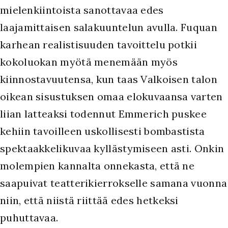
mielenkiintoista sanottavaa edes
laajamittaisen salakuuntelun avulla. Fuquan
karhean realistisuuden tavoittelu potkii
kokoluokan myötä menemään myös
kiinnostavuutensa, kun taas Valkoisen talon
oikean sisustuksen omaa elokuvaansa varten
liian latteaksi todennut Emmerich puskee
kehiin tavoilleen uskollisesti bombastista
spektaakkelikuvaa kyllästymiseen asti. Onkin
molempien kannalta onnekasta, että ne
saapuivat teatterikierrokselle samana vuonna
niin, että niistä riittää edes hetkeksi
puhuttavaa.