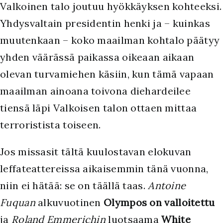
Valkoinen talo joutuu hyökkäyksen kohteeksi.
Yhdysvaltain presidentin henki ja – kuinkas
muutenkaan – koko maailman kohtalo päätyy
yhden väärässä paikassa oikeaan aikaan
olevan turvamiehen käsiin, kun tämä vapaan
maailman ainoana toivona diehardeilee
tiensä läpi Valkoisen talon ottaen mittaa
terroristista toiseen.
Jos missasit tältä kuulostavan elokuvan
leffateattereissa aikaisemmin tänä vuonna,
niin ei hätää: se on täällä taas.
Antoine
Fuquan
alkuvuotinen
Olympos on valloitettu
ja
Roland Emmerichin
luotsaama
White