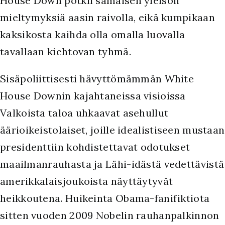
House Down potkii samaisen yleisön
mieltymyksiä aasin raivolla, eikä kumpikaan
kaksikosta kaihda olla omalla luovalla
tavallaan kiehtovan tyhmä.
Sisäpoliittisesti hävyttömämmän White
House Downin kajahtaneissa visioissa
Valkoista taloa uhkaavat asehullut
äärioikeistolaiset, joille idealistiseen mustaan
presidenttiin kohdistettavat odotukset
maailmanrauhasta ja Lähi-idästä vedettävistä
amerikkalaisjoukoista näyttäytyvät
heikkoutena. Huikeinta Obama-fanifiktiota
sitten vuoden 2009 Nobelin rauhanpalkinnon