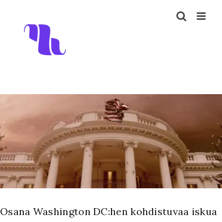
Skip
to
content
View
Larger
Image
Osana Washington DC:hen kohdistuvaa iskua