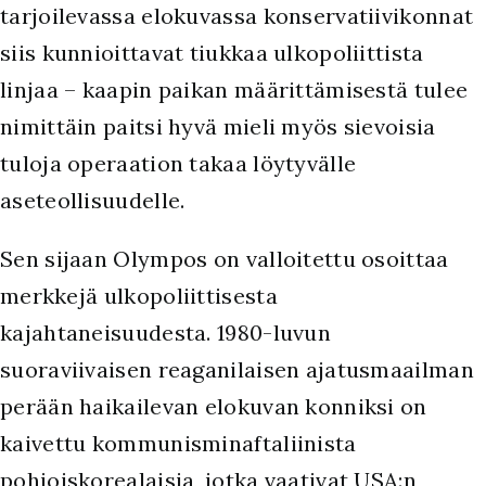
tarjoilevassa elokuvassa konservatiivikonnat
siis kunnioittavat tiukkaa ulkopoliittista
linjaa – kaapin paikan määrittämisestä tulee
nimittäin paitsi hyvä mieli myös sievoisia
tuloja operaation takaa löytyvälle
aseteollisuudelle.
Sen sijaan Olympos on valloitettu osoittaa
merkkejä ulkopoliittisesta
kajahtaneisuudesta. 1980-luvun
suoraviivaisen reaganilaisen ajatusmaailman
perään haikailevan elokuvan konniksi on
kaivettu kommunisminaftaliinista
pohjoiskorealaisia, jotka vaativat USA:n