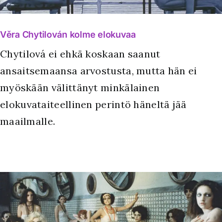
Věra Chytilován kolme elokuvaa
Chytilová ei ehkä koskaan saanut
ansaitsemaansa arvostusta, mutta hän ei
myöskään välittänyt minkälainen
elokuvataiteellinen perintö häneltä jää
maailmalle.