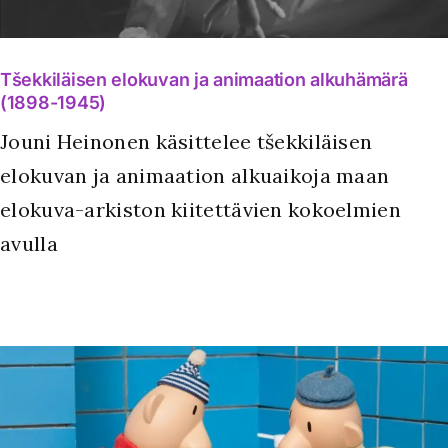
Tšekkiläisen elokuvan ja animaation alkuhämärä
(1898-1945)
Jouni Heinonen käsittelee tšekkiläisen
elokuvan ja animaation alkuaikoja maan
elokuva-arkiston kiitettävien kokoelmien
avulla