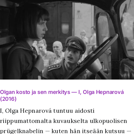
Olgan kosto ja sen merkitys — I, Olga Hepnarová
(2016)
I, Olga Hepnarová tuntuu aidosti
riippumattomalta kuvaukselta ulkopuolisen
prügelknabelin — kuten hän itseään kutsuu —