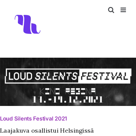
Skip
to
content
Loud Silents Festival 2021
Laajakuva osallistui Helsingissä