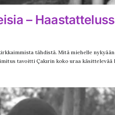
isia – Haastatteluss
 kirkkaimmista tähdistä. Mitä miehelle nykyään
itus tavoitti Çakırin koko uraa käsittelevää 