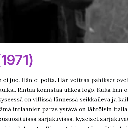
(1971)
i juo. Hän ei polta. Hän voittaa pahikset ovel
kuiksi. Rintaa komistaa uhkea logo. Kuka hän o
yseessä on villissä lännessä seikkaileva ja ka
ämä intiaanien paras ystävä on lähtöisin itali
pusuosituissa sarjakuvissa. Kyseiset sarjakuva