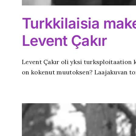
Turkkilaisia make
Levent Çakır
Levent Çakır oli yksi turksploitaation
on kokenut muutoksen? Laajakuvan toim