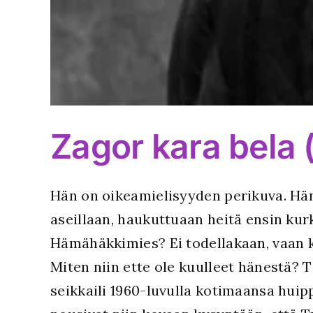
Zagor kara bela 
Hän on oikeamielisyyden perikuva. Hän e
aseillaan, haukuttuaan heitä ensin kur
Hämähäkkimies? Ei todellakaan, vaan k
Miten niin ette ole kuulleet hänestä? T
seikkaili 1960-luvulla kotimaansa huip