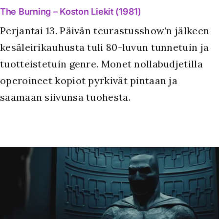
The Burning – Koston Liekit (1981)
Perjantai 13. Päivän teurastusshow’n jälkeen
kesäleirikauhusta tuli 80-luvun tunnetuin ja
tuotteistetuin genre. Monet nollabudjetilla
operoineet kopiot pyrkivät pintaan ja
saamaan siivunsa tuohesta.