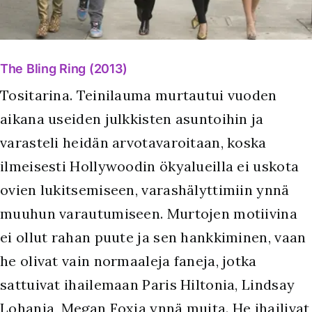
The Bling Ring (2013)
Tositarina. Teinilauma murtautui vuoden
aikana useiden julkkisten asuntoihin ja
varasteli heidän arvotavaroitaan, koska
ilmeisesti Hollywoodin ökyalueilla ei uskota
ovien lukitsemiseen, varashälyttimiin ynnä
muuhun varautumiseen. Murtojen motiivina
ei ollut rahan puute ja sen hankkiminen, vaan
he olivat vain normaaleja faneja, jotka
sattuivat ihailemaan Paris Hiltonia, Lindsay
Lohania, Megan Foxia ynnä muita. He ihailivat