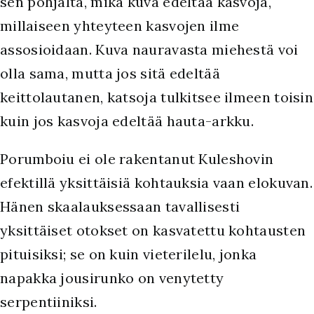
sen pohjalta, mikä kuva edeltää kasvoja,
millaiseen yhteyteen kasvojen ilme
assosioidaan. Kuva nauravasta miehestä voi
olla sama, mutta jos sitä edeltää
keittolautanen, katsoja tulkitsee ilmeen toisin
kuin jos kasvoja edeltää hauta-arkku.
Porumboiu ei ole rakentanut Kuleshovin
efektillä yksittäisiä kohtauksia vaan elokuvan.
Hänen skaalauksessaan tavallisesti
yksittäiset otokset on kasvatettu kohtausten
pituisiksi; se on kuin vieterilelu, jonka
napakka jousirunko on venytetty
serpentiiniksi.