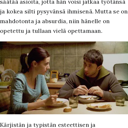
säätää asioita, jotta hän voisi jatkaa työtänsä
ja kokea silti pysyvänsä ihmisenä. Mutta se on
mahdotonta ja absurdia, niin hänelle on
opetettu ja tullaan vielä opettamaan.
Kärjistän ja typistän esteettisen ja