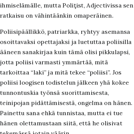
ihmiselämälle, mutta Poliţist, Adjectivissa sen
ratkaisu on vähintäänkin omaperäinen.
Poliisipäällikkö, patriarkka, ryhtyy asemansa
osoittavaksi opettajaksi ja luetuttaa poliisilla
ääneen sanakirjaa kuin tämä olisi pikkulapsi,
jotta poliisi varmasti ymmärtää, mitä
tarkoittaa “laki” ja mitä tekee “poliisi”. Jos
poliisi loogisen todistelun jälkeen yhä kokee
tunnontuskia työnsä suorittamisesta,
teinipojan pidättämisestä, ongelma on hänen.
Painettu sana ehkä tunnistaa, mutta ei tue
hänen olettamustaan siitä, että he olisivat
tekemässä jotain väärin.