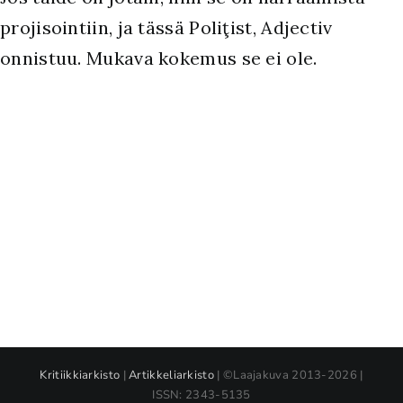
projisointiin, ja tässä Poliţist, Adjectiv
onnistuu. Mukava kokemus se ei ole.
Kritiikkiarkisto
|
Artikkeliarkisto
| ©Laajakuva 2013-2026 |
ISSN: 2343-5135