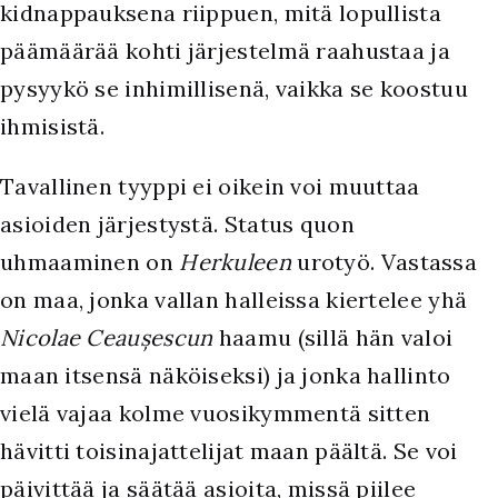
kidnappauksena riippuen, mitä lopullista
päämäärää kohti järjestelmä raahustaa ja
pysyykö se inhimillisenä, vaikka se koostuu
ihmisistä.
Tavallinen tyyppi ei oikein voi muuttaa
asioiden järjestystä. Status quon
uhmaaminen on
Herkuleen
urotyö. Vastassa
on maa, jonka vallan halleissa kiertelee yhä
Nicolae Ceaușescun
haamu (sillä hän valoi
maan itsensä näköiseksi) ja jonka hallinto
vielä vajaa kolme vuosikymmentä sitten
hävitti toisinajattelijat maan päältä. Se voi
päivittää ja säätää asioita, missä piilee