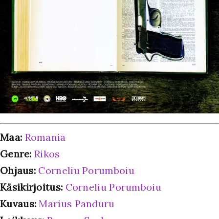
Maa:
Romania
Genre:
Rikos
Ohjaus:
Corneliu Porumboiu
Käsikirjoitus:
Corneliu Porumboiu
Kuvaus:
Marius Panduru