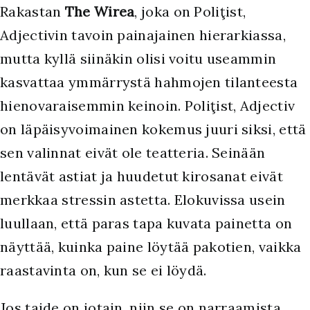
Rakastan
The Wirea
, joka on Poliţist,
Adjectivin tavoin painajainen hierarkiassa,
mutta kyllä siinäkin olisi voitu useammin
kasvattaa ymmärrystä hahmojen tilanteesta
hienovaraisemmin keinoin. Poliţist, Adjectiv
on läpäisyvoimainen kokemus juuri siksi, että
sen valinnat eivät ole teatteria. Seinään
lentävät astiat ja huudetut kirosanat eivät
merkkaa stressin astetta. Elokuvissa usein
luullaan, että paras tapa kuvata painetta on
näyttää, kuinka paine löytää pakotien, vaikka
raastavinta on, kun se ei löydä.
Jos taide on jotain, niin se on narraamista