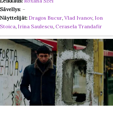
Leikkaus:
Roxana Szel
Sävellys
: –
Näyttelijät:
Dragos Bucur
,
Vlad Ivanov
,
Ion
Stoica
,
Irina Saulescu
,
Cerasela Trandafir