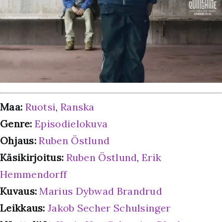
Maa:
Ruotsi
,
Ranska
Genre:
Episodielokuva
Ohjaus:
Ruben Östlund
Käsikirjoitus:
Ruben Östlund
,
Erik
Hemmendorff
Kuvaus:
Marius Dybwad Brandrud
Leikkaus:
Jakob Secher Schulsinger