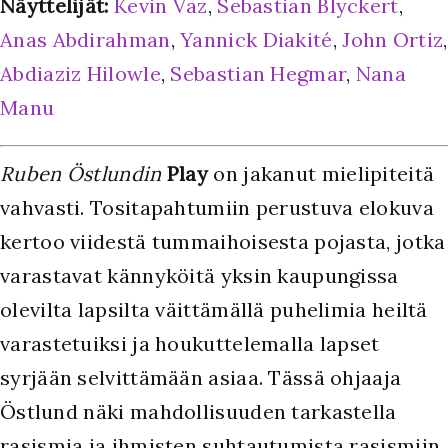
Näyttelijät:
Kevin Vaz
,
Sebastian Blyckert
,
Anas Abdirahman
,
Yannick Diakité
,
John Ortiz
,
Abdiaziz Hilowle
,
Sebastian Hegmar
,
Nana
Manu
Ruben Östlundin
Play
on jakanut mielipiteitä
vahvasti. Tositapahtumiin perustuva elokuva
kertoo viidestä tummaihoisesta pojasta, jotka
varastavat kännyköitä yksin kaupungissa
olevilta lapsilta väittämällä puhelimia heiltä
varastetuiksi ja houkuttelemalla lapset
syrjään selvittämään asiaa. Tässä ohjaaja
Östlund näki mahdollisuuden tarkastella
rasismia ja ihmisten suhtautumista rasismiin.