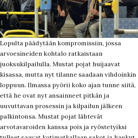
Lopulta päädytään kompromissiin, jossa
arvoesineiden kohtalo ratkaistaan
juoksukilpailulla. Mustat pojat huijaavat
kisassa, mutta nyt tilanne saadaan vihdoinkin
loppuun. Ilmassa pyörii koko ajan tunne siitä,
että he ovat nyt ansainneet pitkän ja
uuvuttavan prosessin ja kilpailun jälkeen
palkintonsa. Mustat pojat lähtevät
arvotavaroiden kanssa pois ja ryöstetyiksi
tulleet saavat kotimatkallaan sakot ja haukut