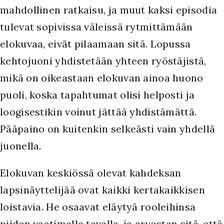
mahdollinen ratkaisu, ja muut kaksi episodia
tulevat sopivissa väleissä rytmittämään
elokuvaa, eivät pilaamaan sitä. Lopussa
kehtojuoni yhdistetään yhteen ryöstäjistä,
mikä on oikeastaan elokuvan ainoa huono
puoli, koska tapahtumat olisi helposti ja
loogisestikin voinut jättää yhdistämättä.
Pääpaino on kuitenkin selkeästi vain yhdellä
juonella.
Elokuvan keskiössä olevat kahdeksan
lapsinäyttelijää ovat kaikki kertakaikkisen
loistavia. He osaavat eläytyä rooleihinsa
niiden vaatimalla tavalla, ja arvostan sitä, että