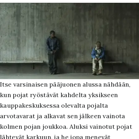
Itse varsinaisen pääjuonen alussa nähdään,
kun pojat ryöstävät kahdelta yksikseen
kauppakeskuksessa olevalta pojalta
arvotavarat ja alkavat sen jälkeen vainota
kolmen pojan joukkoa. Aluksi vainotut pojat
lähtevät karkuun, ja he jopa menevät