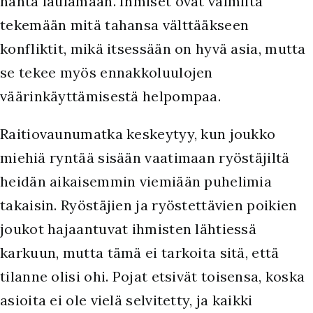
häntä laulamaan. Ihmiset ovat valmiita
tekemään mitä tahansa välttääkseen
konfliktit, mikä itsessään on hyvä asia, mutta
se tekee myös ennakkoluulojen
väärinkäyttämisestä helpompaa.
Raitiovaunumatka keskeytyy, kun joukko
miehiä ryntää sisään vaatimaan ryöstäjiltä
heidän aikaisemmin viemiään puhelimia
takaisin. Ryöstäjien ja ryöstettävien poikien
joukot hajaantuvat ihmisten lähtiessä
karkuun, mutta tämä ei tarkoita sitä, että
tilanne olisi ohi. Pojat etsivät toisensa, koska
asioita ei ole vielä selvitetty, ja kaikki