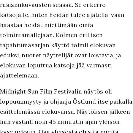
rasismikuvausten seassa. Se ei kerro
katsojalle, miten heidän tulee ajatella, vaan
haastaa heidät miettimään omia
toimintamallejaan. Kolmen erillisen
tapahtumasarjan käyttö toimii elokuvan
eduksi, nuoret näyttelijät ovat loistavia, ja
elokuvan loputtua katsoja jää varmasti
ajattelemaan.
Midnight Sun Film Festivalin näytös oli
loppuunmyyty ja ohjaaja Östlund itse paikalla
esittelemässä elokuvansa. Näytöksen jälkeen
hän vastaili noin 45 minuutin ajan yleisön
kysymyksiin. Osa yleisöstä oli sitä mieltä,