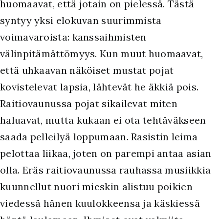
huomaavat, että jotain on pielessä. Tästä
syntyy yksi elokuvan suurimmista
voimavaroista: kanssaihmisten
välinpitämättömyys. Kun muut huomaavat,
että uhkaavan näköiset mustat pojat
kovistelevat lapsia, lähtevät he äkkiä pois.
Raitiovaunussa pojat sikailevat miten
haluavat, mutta kukaan ei ota tehtäväkseen
saada pelleilyä loppumaan. Rasistin leima
pelottaa liikaa, joten on parempi antaa asian
olla. Eräs raitiovaunussa rauhassa musiikkia
kuunnellut nuori mieskin alistuu poikien
viedessä hänen kuulokkeensa ja käskiessä