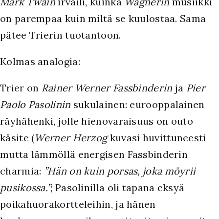
Mark Twain
irvaili, kuinka
Wagnerin
musiikki
on parempaa kuin miltä se kuulostaa. Sama
pätee Trierin tuotantoon.
Kolmas analogia:
Trier on
Rainer Werner Fassbinderin
ja
Pier
Paolo Pasolinin
sukulainen: eurooppalainen
räyhähenki, jolle hienovaraisuus on outo
käsite (
Werner Herzog
kuvasi huvittuneesti
mutta lämmöllä energisen Fassbinderin
charmia:
”Hän on kuin porsas, joka möyrii
pusikossa.”
; Pasolinilla oli tapana eksyä
poikahuorakortteleihin, ja hänen