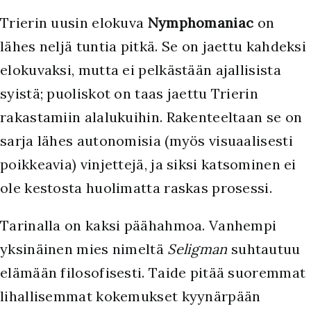
Trierin uusin elokuva
Nymphomaniac
on
lähes neljä tuntia pitkä. Se on jaettu kahdeksi
elokuvaksi, mutta ei pelkästään ajallisista
syistä; puoliskot on taas jaettu Trierin
rakastamiin alalukuihin. Rakenteeltaan se on
sarja lähes autonomisia (myös visuaalisesti
poikkeavia) vinjettejä, ja siksi katsominen ei
ole kestosta huolimatta raskas prosessi.
Tarinalla on kaksi päähahmoa. Vanhempi
yksinäinen mies nimeltä
Seligman
suhtautuu
elämään filosofisesti. Taide pitää suoremmat
lihallisemmat kokemukset kyynärpään