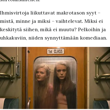
Ihmisvirtoja liikuttavat makrotason syyt –
mistä, minne ja miksi – vaihtelevat. Miksi ei
keskitytä siihen, mikä ei muutu? Pelkoihin ja
uhkakuviin, niiden synnyttämään komediaan.