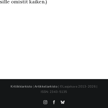
sille omistit kaiken.)
Kritiikkiarkisto
|
Artikkeliarkisto
| ©Laajakuva 2013-2026 |
ISSN: 2343-5135
Instagram
Facebook
Bluesky