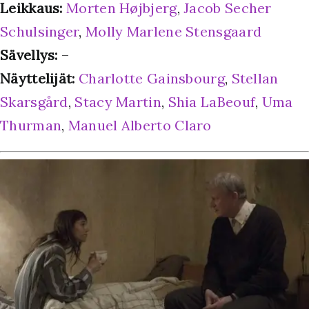
Leikkaus:
Morten Højbjerg
,
Jacob Secher
Schulsinger
,
Molly Marlene Stensgaard
Sävellys:
–
Näyttelijät:
Charlotte Gainsbourg
,
Stellan
Skarsgård
,
Stacy Martin
,
Shia LaBeouf
,
Uma
Thurman
,
Manuel Alberto Claro