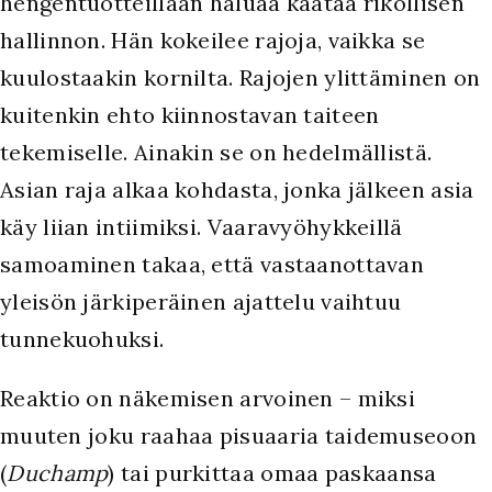
hengentuotteillaan haluaa kaataa rikollisen
hallinnon. Hän kokeilee rajoja, vaikka se
kuulostaakin kornilta. Rajojen ylittäminen on
kuitenkin ehto kiinnostavan taiteen
tekemiselle. Ainakin se on hedelmällistä.
Asian raja alkaa kohdasta, jonka jälkeen asia
käy liian intiimiksi. Vaaravyöhykkeillä
samoaminen takaa, että vastaanottavan
yleisön järkiperäinen ajattelu vaihtuu
tunnekuohuksi.
Reaktio on näkemisen arvoinen – miksi
muuten joku raahaa pisuaaria taidemuseoon
(
Duchamp
) tai purkittaa omaa paskaansa