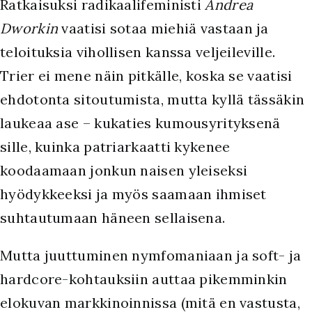
Ratkaisuksi radikaalifeministi
Andrea
Dworkin
vaatisi sotaa miehiä vastaan ja
teloituksia vihollisen kanssa veljeileville.
Trier ei mene näin pitkälle, koska se vaatisi
ehdotonta sitoutumista, mutta kyllä tässäkin
laukeaa ase – kukaties kumousyrityksenä
sille, kuinka patriarkaatti kykenee
koodaamaan jonkun naisen yleiseksi
hyödykkeeksi ja myös saamaan ihmiset
suhtautumaan häneen sellaisena.
Mutta juuttuminen nymfomaniaan ja soft- ja
hardcore-kohtauksiin auttaa pikemminkin
elokuvan markkinoinnissa (mitä en vastusta,