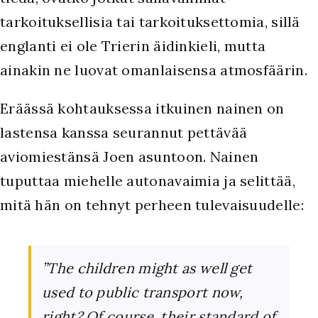
tarkoituksellisia tai tarkoituksettomia, sillä
englanti ei ole Trierin äidinkieli, mutta
ainakin ne luovat omanlaisensa atmosfäärin.
Eräässä kohtauksessa itkuinen nainen on
lastensa kanssa seurannut pettävää
aviomiestänsä Joen asuntoon. Nainen
tuputtaa miehelle autonavaimia ja selittää,
mitä hän on tehnyt perheen tulevaisuudelle:
”The children might as well get
used to public transport now,
right? Of course, their standard of