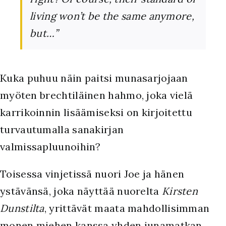
living won’t be the same anymore,
but…”
Kuka puhuu näin paitsi munasarjojaan
myöten brechtiläinen hahmo, joka vielä
karrikoinnin lisäämiseksi on kirjoitettu
turvautumalla sanakirjan
valmissapluunoihin?
Toisessa vinjetissä nuori Joe ja hänen
ystävänsä, joka näyttää nuorelta
Kirsten
Dunstilta
, yrittävät maata mahdollisimman
monen miehen kanssa yhden junamatkan