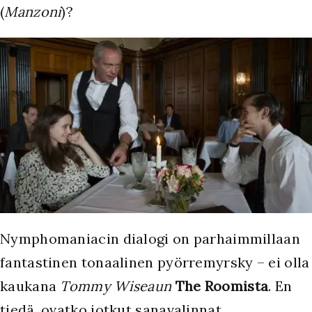
(
Manzoni
)?
Nymphomaniacin dialogi on parhaimmillaan
fantastinen tonaalinen pyörremyrsky – ei olla
kaukana
Tommy Wiseaun
The Roomista
. En
tiedä, ovatko jotkut sanavalinnat