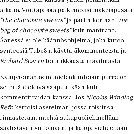
aikana. Voittaja saa palkinnoksi makeispussin:
”the chocolate sweets”
ja pariin kertaan
”the
bag of chocolate sweets”
kuin mantrana.
Äänessä ei ole käännösohjelma, joka kutoo
synteesiä Tube8:n käyttäjäkommenteista ja
Richard Scaryn
touhukkaasta maailmasta.
Nymphomaniacin mielenkiintoisin piirre on
se, että elokuva saapuu ikään kuin
kommenttiraidan kanssa. Jos
Nicolas Winding
Refn
kertoisi asetelman, jossa toisiinsa
rinnastetaan miehiä sukupuolielimellään
saalistava nymfomaani ja kaloja vieheellään