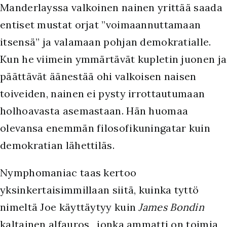
Manderlayssa valkoinen nainen yrittää saada
entiset mustat orjat ”voimaannuttamaan
itsensä” ja valamaan pohjan demokratialle.
Kun he viimein ymmärtävät kupletin juonen ja
päättävät äänestää ohi valkoisen naisen
toiveiden, nainen ei pysty irrottautumaan
holhoavasta asemastaan. Hän huomaa
olevansa enemmän filosofikuningatar kuin
demokratian lähettiläs.
Nymphomaniac taas kertoo
yksinkertaisimmillaan siitä, kuinka tyttö
nimeltä Joe käyttäytyy kuin
James Bondin
kaltainen alfauros, jonka ammatti on toimia