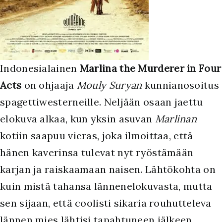
Indonesialainen
Marlina the Murderer in Four
Acts
on ohjaaja
Mouly Suryan
kunnianosoitus
spagettiwesterneille. Neljään osaan jaettu
elokuva alkaa, kun yksin asuvan
Marlinan
kotiin saapuu vieras, joka ilmoittaa, että
hänen kaverinsa tulevat nyt ryöstämään
karjan ja raiskaamaan naisen. Lähtökohta on
kuin mistä tahansa lännenelokuvasta, mutta
sen sijaan, että coolisti sikaria rouhutteleva
lännen mies lähtisi tapahtuneen jälkeen