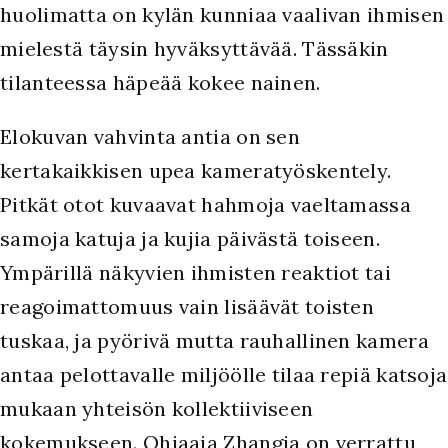
huolimatta on kylän kunniaa vaalivan ihmisen
mielestä täysin hyväksyttävää. Tässäkin
tilanteessa häpeää kokee nainen.
Elokuvan vahvinta antia on sen
kertakaikkisen upea kameratyöskentely.
Pitkät otot kuvaavat hahmoja vaeltamassa
samoja katuja ja kujia päivästä toiseen.
Ympärillä näkyvien ihmisten reaktiot tai
reagoimattomuus vain lisäävät toisten
tuskaa, ja pyörivä mutta rauhallinen kamera
antaa pelottavalle miljöölle tilaa repiä katsoja
mukaan yhteisön kollektiiviseen
kokemukseen. Ohjaaja Zhangia on verrattu