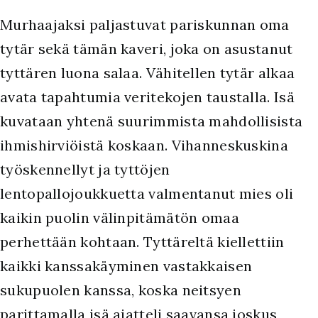
Murhaajaksi paljastuvat pariskunnan oma
tytär sekä tämän kaveri, joka on asustanut
tyttären luona salaa. Vähitellen tytär alkaa
avata tapahtumia veritekojen taustalla. Isä
kuvataan yhtenä suurimmista mahdollisista
ihmishirviöistä koskaan. Vihanneskuskina
työskennellyt ja tyttöjen
lentopallojoukkuetta valmentanut mies oli
kaikin puolin välinpitämätön omaa
perhettään kohtaan. Tyttäreltä kiellettiin
kaikki kanssakäyminen vastakkaisen
sukupuolen kanssa, koska neitsyen
parittamalla isä ajatteli saavansa joskus