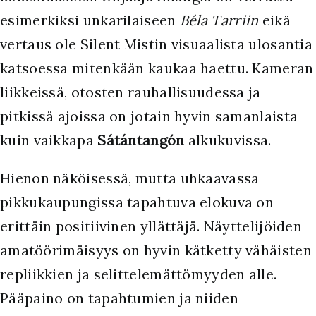
esimerkiksi unkarilaiseen
Béla Tarriin
eikä
vertaus ole Silent Mistin visuaalista ulosantia
katsoessa mitenkään kaukaa haettu. Kameran
liikkeissä, otosten rauhallisuudessa ja
pitkissä ajoissa on jotain hyvin samanlaista
kuin vaikkapa
Sátántangón
alkukuvissa.
Hienon näköisessä, mutta uhkaavassa
pikkukaupungissa tapahtuva elokuva on
erittäin positiivinen yllättäjä. Näyttelijöiden
amatöörimäisyys on hyvin kätketty vähäisten
repliikkien ja selittelemättömyyden alle.
Pääpaino on tapahtumien ja niiden