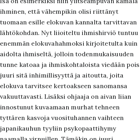
Isä on esimerkiksi niin ylitseampuvan kamala
ihminen, että vähempikin olisi riittänyt
tuomaan esille elokuvan kannalta tarvittavan
lähtökohdan. Nyt liioiteltu ihmishirviö tuntuu
enemmän elokuvahahmoksi kirjoitetulta kuin
aidolta ihmiseltä, jolloin todenmukaisuuden
tunne katoaa ja ihmiskohtaloista viedään pois
juuri sitä inhimillisyyttä ja aitoutta, joita
elokuva tarvitsee kertoakseen sanomansa
vakuuttavasti. Lisäksi ohjaaja on aivan liian
innostunut kuvaamaan murhat tehneen
tyttären kasvoja vuosituhannen vaihteen
japanikauhun tyyliin psykopaattihymy
naamalla virnuillen. Tämäkin on juuri