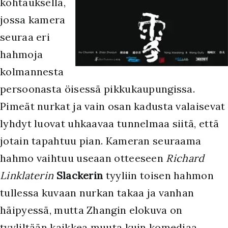
kohtauksella,
jossa kamera
seuraa eri
hahmoja
kolmannesta
persoonasta öisessä pikkukaupungissa.
Pimeät nurkat ja vain osan kadusta valaisevat
lyhdyt luovat uhkaavaa tunnelmaa siitä, että
jotain tapahtuu pian. Kameran seuraama
hahmo vaihtuu useaan otteeseen
Richard
Linklaterin
Slackerin
tyyliin toisen hahmon
tullessa kuvaan nurkan takaa ja vanhan
häipyessä, mutta Zhangin elokuva on
tyyliltään kaikkea muuta kuin komediaa.