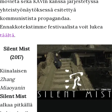
movieta sekä KAVIn kanssa järjestetyssä
yhteistyönäytöksessä esitettyä
kommunistista propagandaa.
Ennakkotekstimme festivaalista voit lukea
täältä
.
Silent Mist
(2017)
Kiinalaisen
Zhang
Miaoyanin
Silent Mist
alkaa pitkällä