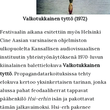
Valkotukkainen tyttö (1972)
Festivaalin aikana esitettiin myös Helsinki
Cine Aasian varsinaisen ohjelmiston
ulkopuolelta Kansallisen audiovisuaalisen
instituutin yhteistyönäytöksenä 1970-luvun
kiinalainen balettielokuva
Valkotukkainen
tyttö
. Propagandatarkoituksissa tehty
elokuva kertoo yksinkertaisen tarinan, jonka
alussa pahat feodaaliherrat tappavat
päähenkilö
Hsi-erhin
isän ja pakottavat
tämän jalkavaimoksi. Hsi-erh pakenee