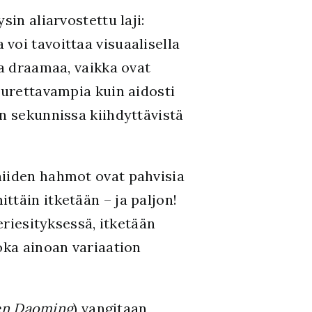
in aliarvostettu laji:
voi tavoittaa visuaalisella
aa draamaa, vaikka ovat
aurettavampia kuin aidosti
n sekunnissa kiihdyttävistä
 niiden hahmot ovat pahvisia
täin itketään – ja paljon!
eriesityksessä, itketään
oka ainoan variaation
n Daoming
) vangitaan