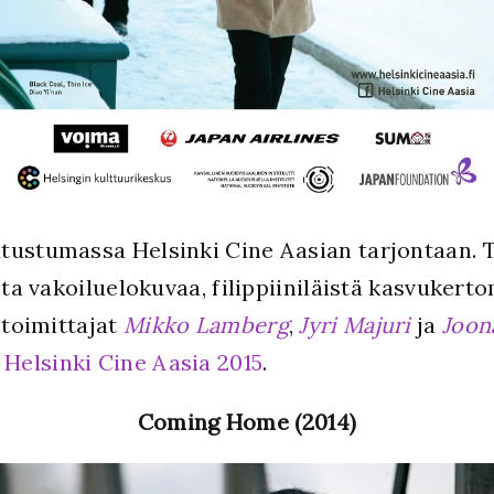
utustumassa Helsinki Cine Aasian tarjontaan.
sta vakoiluelokuvaa, filippiiniläistä kasvukert
 toimittajat
Mikko Lamberg
,
Jyri Majuri
ja
Joon
:
Helsinki Cine Aasia 2015
.
Coming Home (2014)