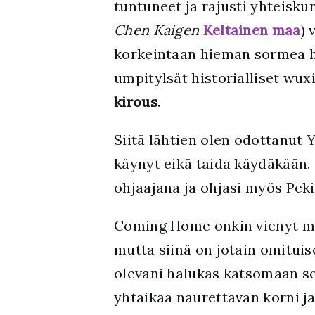
tuntuneet ja rajusti yhteisku
Chen Kaigen
Keltainen maa
) 
korkeintaan hieman sormea her
umpitylsät historialliset wux
kirous
.
Siitä lähtien olen odottanut 
käynyt eikä taida käydäkään. 
ohjaajana ja ohjasi myös Pek
Coming Home onkin vienyt mun
mutta siinä on jotain omituis
olevani halukas katsomaan se
yhtaikaa naurettavan korni ja