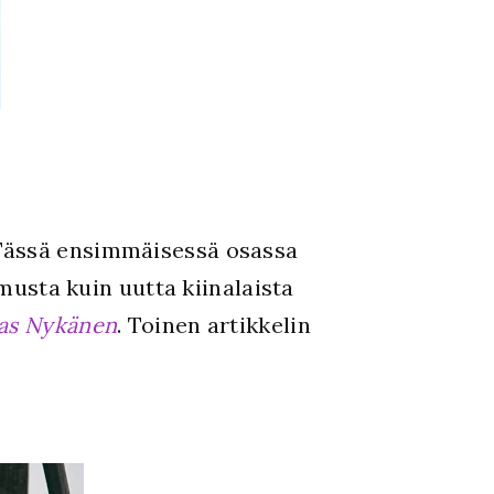
 Tässä ensimmäisessä osassa
omusta kuin uutta kiinalaista
as Nykänen
. Toinen artikkelin