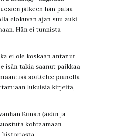
Vuosien jälkeen hän palaa
alla elokuvan ajan suu auki
naan. Hän ei tunnista
oka ei ole koskaan antanut
le isän takia saanut paikkaa
maan: isä soittelee pianolla
tamiaan lukuisia kirjeitä,
vanhan Kiinan (äidin ja
ei suostuta kohtaamaan
 historiasta.