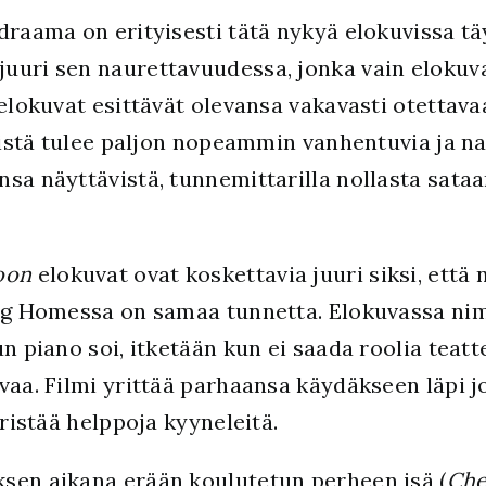
raama on erityisesti tätä nykyä elokuvissa täys
uri sen naurettavuudessa, jonka vain elokuva 
-elokuvat esittävät olevansa vakavasti otettav
niistä tulee paljon nopeammin vanhentuvia ja n
sa näyttävistä, tunnemittarilla nollasta sataa
oon
elokuvat ovat koskettavia juuri siksi, että
ng Homessa on samaa tunnetta. Elokuvassa nimit
n piano soi, itketään kun ei saada roolia teatt
vaa. Filmi yrittää parhaansa käydäkseen läpi j
iristää helppoja kyyneleitä.
sen aikana erään koulutetun perheen isä (
Che