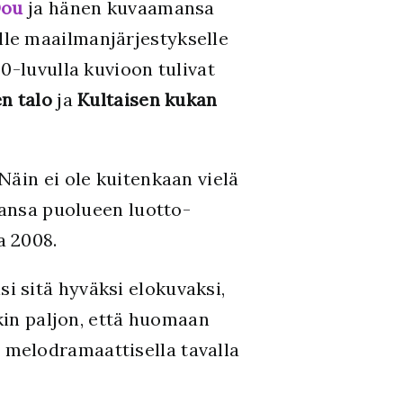
Dou
ja hänen kuvaamansa
elle maailmanjärjestykselle
0-luvulla kuvioon tulivat
en talo
ja
Kultaisen kukan
Näin ei ole kuitenkaan vielä
aansa puolueen luotto-
a 2008.
 sitä hyväksi elokuvaksi,
nkin paljon, että huomaan
 melodramaattisella tavalla