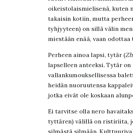
oikeistolaismielisenä, kuten 
takaisin kotiin, mutta perheen
tyhjyyteen) on sillä välin me
miestään enää, vaan odottaa t
Perheen ainoa lapsi, tytär (
Zh
lapselleen anteeksi. Tytär on
vallankumouksellisessa balett
heidän nuoruutensa kappaleita
jotka eivät ole koskaan alunp
Ei tarvitse olla nero havaitak
tyttären) välillä on ristiriit
silmästä silmään. Kulttuuriva