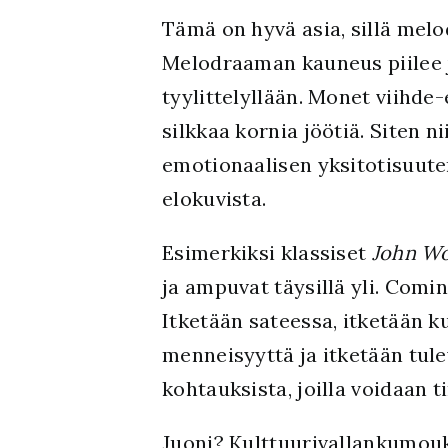
Tämä on hyvä asia, sillä melod
Melodraaman kauneus piilee ju
tyylittelyllään. Monet viihde
silkkaa kornia jöötiä. Siten 
emotionaalisen yksitotisuuten
elokuvista.
Esimerkiksi klassiset
John W
ja ampuvat täysillä yli. Comi
Itketään sateessa, itketään ku
menneisyyttä ja itketään tule
kohtauksista, joilla voidaan t
Juoni? Kulttuurivallankumouk