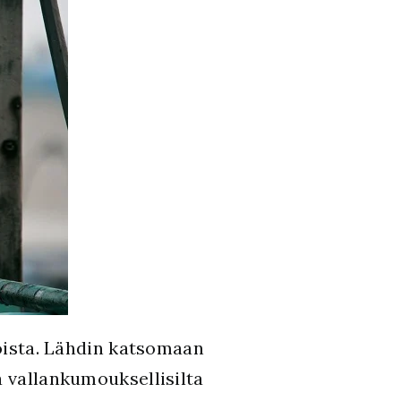
loista. Lähdin katsomaan
a vallankumouksellisilta