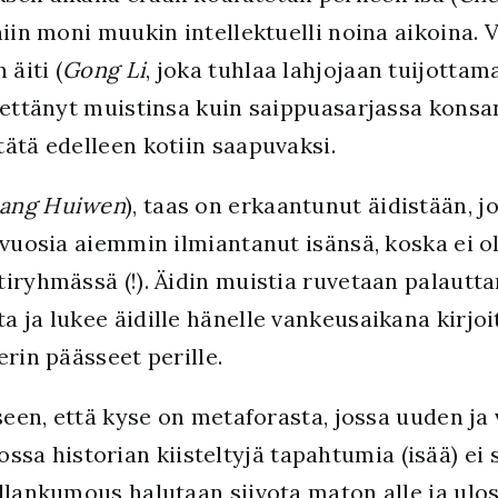
niin moni muukin intellektuelli noina aikoina. 
 äiti (
Gong Li
, joka tuhlaa lahjojaan tuijottam
nettänyt muistinsa kuin saippuasarjassa konsa
ätä edelleen kotiin saapuvaksi.
ang Huiwen
), taas on erkaantunut äidistään, j
 vuosia aiemmin ilmiantanut isänsä, koska ei o
iryhmässä (!). Äidin muistia ruvetaan palautta
 ja lukee äidille hänelle vankeusaikana kirjoit
erin päässeet perille.
seen, että kyse on metaforasta, jossa uuden ja 
a, jossa historian kiisteltyjä tapahtumia (isää) 
llankumous halutaan siivota maton alle ja ulos