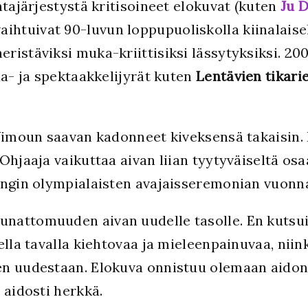
ntajärjestystä kritisoineet elokuvat (kuten
Ju 
vaihtuivat 90-luvun loppupuoliskolla kiinalais
istäviksi muka-kriittisiksi lässytyksiksi. 200
ia- ja spektaakkelijyrät kuten
Lentävien tikari
Yimoun saavan kadonneet kiveksensä takaisin. 
Ohjaaja vaikuttaa aivan liian tyytyväiseltä os
ingin olympialaisten avajaisseremonian vuonn
attomuuden aivan uudelle tasolle. En kutsuisi
ella tavalla kiehtovaa ja mieleenpainuvaa, nii
n uudestaan. Elokuva onnistuu olemaan aidon
 aidosti herkkä.