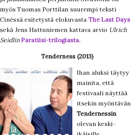
myös Tuomas Porttilan suurempi teksti
Cinéssä esitetystä elokuvasta
The Last Days
sekä Jens Hattuniemen kattava arvio
Ulrich
Seidlin
Paratiisi-trilogiasta
.
Tenderness (2013)
Ihan aluksi täytyy
mainita, että
festivaali näyttää
itsekin myöntävän
Tendernessin
olevan keski-
ikäisille