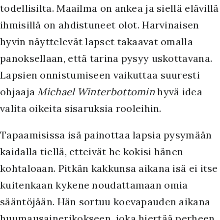
todellisilta. Maailma on ankea ja siellä elävillä
ihmisillä on ahdistuneet olot. Harvinaisen
hyvin näyttelevät lapset takaavat omalla
panoksellaan, että tarina pysyy uskottavana.
Lapsien onnistumiseen vaikuttaa suuresti
ohjaaja
Michael Winterbottomin
hyvä idea
valita oikeita sisaruksia rooleihin.
Tapaamisissa isä painottaa lapsia pysymään
kaidalla tiellä, etteivät he kokisi hänen
kohtaloaan. Pitkän kakkunsa aikana isä ei itse
kuitenkaan kykene noudattamaan omia
sääntöjään. Hän sortuu koevapauden aikana
huumausainerikokseen, joka hiertää perheen