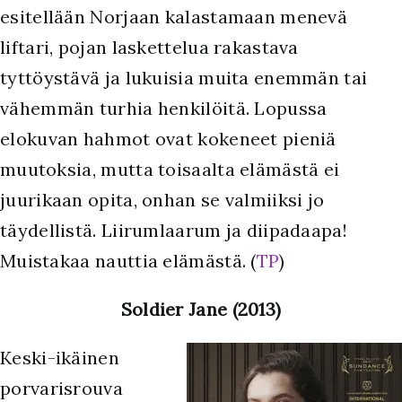
esitellään Norjaan kalastamaan menevä
liftari, pojan laskettelua rakastava
tyttöystävä ja lukuisia muita enemmän tai
vähemmän turhia henkilöitä. Lopussa
elokuvan hahmot ovat kokeneet pieniä
muutoksia, mutta toisaalta elämästä ei
juurikaan opita, onhan se valmiiksi jo
täydellistä. Liirumlaarum ja diipadaapa!
Muistakaa nauttia elämästä. (
TP
)
Soldier Jane (2013)
Keski-ikäinen
porvarisrouva