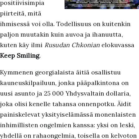
positiivisimpia
piirteitä, mitä
ihmisessä voi olla. Todellisuus on kuitenkin
paljon muutakin kuin auvoa ja ihanuutta,
kuten käy ilmi
Rusudan Chkonian
elokuvassa
Keep Smiling
.
Kymmenen georgialaista äitiä osallistuu
kauneuskilpailuun, jonka pääpalkintona on
uusi asunto ja 25 000 Yhdysvaltain dollaria,
joka olisi kenelle tahansa onnenpotku. Äidit
painiskelevat yksityiselämässä monenlaisten
inhimillisten ongelmien kanssa: yksi on leski,
yhdellä on rahaongelmia, toisella on kelvoton