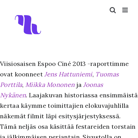
Skip
to
content
Viisiosaisen Espoo Ciné 2013 -raporttimme
ovat koonneet
Jens Hattuniemi
,
Tuomas
Porttila
,
Miikka Mononen
ja
Joonas
Nykänen
. Laajakuvan historiassa ensimmäistä
kertaa käymme toimittajien elokuvajuhlilla
näkemät filmit läpi esitysjärjestyksessä.
Tämä neljäs osa käsittää festareiden torstain
ja jälkimmäisen perjantain. Sivustolla on