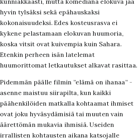
kunniakkaasti, mutta komediana elokuva jää
hyvin tylsäksi sekä epähauskaksi
kokonaisuudeksi. Edes kosteusrasva ei
kykene pelastamaan elokuvan huumoria,
koska vitsit ovat kuivempia kuin Sahara.
Etenkin perheen isän latelemat
huumorittomat letkautukset alkavat rasittaa.
Pidemmän päälle filmin ”elämä on ihanaa” -
asenne maistuu siirapilta, kun kaikki
päähenkilöiden matkalla kohtaamat ihmiset
ovat joku hyväsydämisiä tai muuten vain
äärettömän mukavia ihmisiä. Useiden
irrallisten kohtausten aikana katsojalle