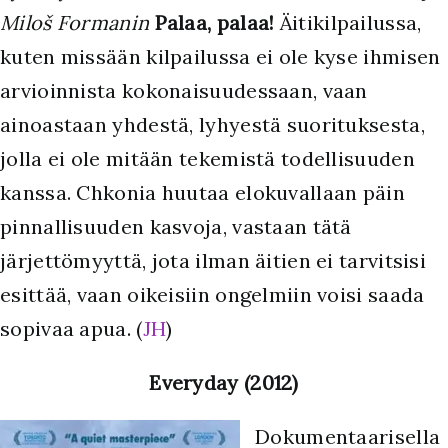
Miloš Formanin
Palaa, palaa!
Äitikilpailussa,
kuten missään kilpailussa ei ole kyse ihmisen
arvioinnista kokonaisuudessaan, vaan
ainoastaan yhdestä, lyhyestä suorituksesta,
jolla ei ole mitään tekemistä todellisuuden
kanssa. Chkonia huutaa elokuvallaan päin
pinnallisuuden kasvoja, vastaan tätä
järjettömyyttä, jota ilman äitien ei tarvitsisi
esittää, vaan oikeisiin ongelmiin voisi saada
sopivaa apua. (
JH
)
Everyday (2012)
Dokumentaarisella