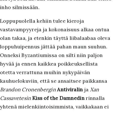
inho silmissään.
Loppupuolella kehiin tulee kieroja
vastavampyyreja ja kokonaisuus alkaa ontua
olan takaa, ja etenkin täyttä liibalaabaa oleva
loppuhuipennus jättää pahan maun suuhun.
Onneksi Byzantiumissa on silti niin paljon
hyvää ja ennen kaikkea poikkeuksellista
otetta verrattuna muihin nykypäivän
kauhuelokuviin, että se ansaitsee paikkansa
Brandon Cronenbergin
Antiviralin
ja
Xan
Cassavetesin
Kiss of the Damnedin
rinnalla
yhtenä mielenkiintoisimmista, vaikkakaan ei