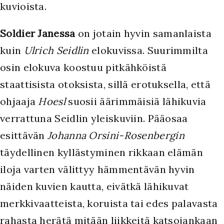
kuvioista.
Soldier Janessa
on jotain hyvin samanlaista
kuin
Ulrich Seidlin
elokuvissa. Suurimmilta
osin elokuva koostuu pitkähköistä
staattisista otoksista, sillä erotuksella, että
ohjaaja
Hoesl
suosii äärimmäisiä lähikuvia
verrattuna Seidlin yleiskuviin. Pääosaa
esittävän
Johanna Orsini-Rosenbergin
täydellinen kyllästyminen rikkaan elämän
iloja varten välittyy hämmentävän hyvin
näiden kuvien kautta, eivätkä lähikuvat
merkkivaatteista, koruista tai edes palavasta
rahasta herätä mitään liikkeitä katsojankaan