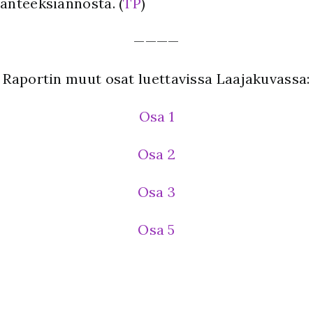
anteeksiannosta. (
TP
)
————
Raportin muut osat luettavissa Laajakuvassa:
Osa 1
Osa 2
Osa 3
Osa 5