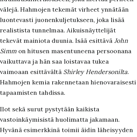
välejä. Hahmojen tekemät virheet ynnätään
luontevasti juonenkuljetukseen, joka lisää
realistista tunnelmaa. Aikuisnäyttelijät
tekevät mainiota duunia. Isää esittävä
John
Simm
on hitusen masentuneena persoonana
vaikuttava ja hän saa loistavaa tukea
vaimoaan esittävältä
Shirley Hendersonilta
.
Hahmojen kemia rakennetaan hienovaraisesti
tapaamisten tahdissa.
Ilot sekä surut pystytään kaikista
vastoinkäymisistä huolimatta jakamaan.
Hyvänä esimerkkinä toimii äidin läheisyyden