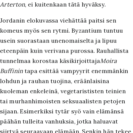
Arterton
, ei kuitenkaan tätä hyväksy.
Jordanin elokuvassa viehättää paitsi sen
komeus myös sen rytmi. Byzantium tuntuu
usein suorastaan unenomaiselta ja lipuu
eteenpäin kuin verivana purossa. Rauhallista
tunnelmaa korostaa käsikirjoittaja
Moira
Buffinin
tapa esittää vampyyrit enemmänkin
lohdun ja rauhan tuojina, eräänlaisina
kuoleman enkeleinä, vegetarististen teinien
tai murhanhimoisten seksuaalisten petojen
sijaan. Esimerkiksi tytär syö vain elämänsä
päähän tulleita vanhuksia, jotka haluavat
siirtyä seuraavaan elämään. Senkin hän tekee