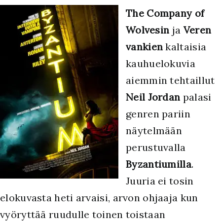
The Company of
Wolvesin
ja
Veren
vankien
kaltaisia
kauhuelokuvia
aiemmin tehtaillut
Neil Jordan
palasi
genren pariin
näytelmään
perustuvalla
Byzantiumilla
.
Juuria ei tosin
elokuvasta heti arvaisi, arvon ohjaaja kun
vyöryttää ruudulle toinen toistaan