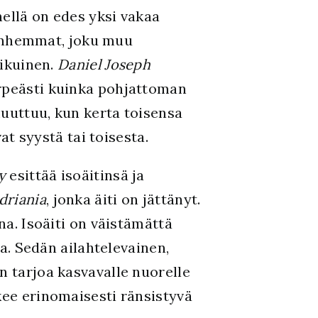
ellä on edes yksi vakaa
vanhemmat, joku muu
aikuinen.
Daniel Joseph
irpeästi kuinka pohjattoman
uuttuu, kun kerta toisensa
at syystä tai toisesta.
y
esittää isoäitinsä ja
driania
, jonka äiti on jättänyt.
a. Isoäiti on väistämättä
a. Sedän ailahtelevainen,
n tarjoa kasvavalle nuorelle
kee erinomaisesti ränsistyvä