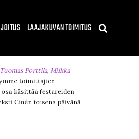
JOITUS
LAAJAKUVAN TOIMITUS
Tuomas Porttila
,
Miikka
äymme toimittajien
 osa käsittää festareiden
ksti Cinén toisena päivänä