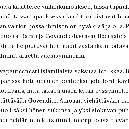
kuva käsittelee vallankumouksen, tässä tapauks
yhmä, tässä tapauksessa kurdit, onnistuvat lu
 valtion, jossa ihmisen on hyvä elää ja olla
uolta, Baran ja Govend edustavat liberaaleja, 
dulla he joutuvat heti napit vastakkain patav
allinnut aluetta vuosikymmeniä.
 vapauteenesti islamilaista seksuaalietiikkaa. 
parissa heti juorujen kohteeksi, jota lordi kä
loukkaus, mitä takapajuisen kylän pyssymiehet 
ehättävään Govendiin. Ainoaan viehättävään n
 luo lisäksi hänen sukunsa ja yksi elokuvan pu
leen heidän niin kutsutun huolenpitonsa olev