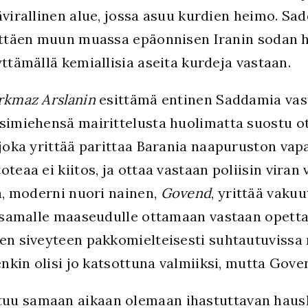
virallinen alue, jossa asuu kurdien heimo. Sa
ttäen muun muassa epäonnisen Iranin sodan hä
ttämällä kemiallisia aseita kurdeja vastaan.
rkmaz Arslanin
esittämä entinen Saddamia vas
esimiehensä mairittelusta huolimatta suostu o
 joka yrittää parittaa Barania naapuruston vapa
teaa ei kiitos, ja ottaa vastaan poliisin viran 
la, moderni nuori nainen,
Govend
, yrittää vaku
ä samalle maaseudulle ottamaan vastaan opettaj
en siveyteen pakkomielteisesti suhtautuvissa 
enkin olisi jo katsottuna valmiiksi, mutta Gove
uu samaan aikaan olemaan ihastuttavan hausk