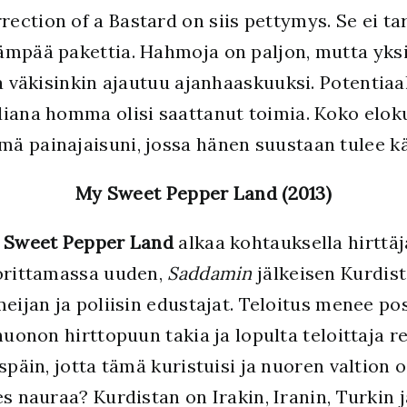
ction of a Bastard on siis pettymys. Se ei ta
ämpää pakettia. Hahmoja on paljon, mutta yksi
va väkisinkin ajautuu ajanhaaskuuksi. Potentiaa
diana homma olisi saattanut toimia. Koko elok
ä painajaisuni, jossa hänen suustaan tulee käs
My Sweet Pepper Land (2013)
 Sweet Pepper Land
alkaa kohtauksella hirttäjä
orittamassa uuden,
Saddamin
jälkeisen Kurdis
eijan ja poliisin edustajat. Teloitus menee po
huonon hirttopuun takia ja lopulta teloittaja 
späin, jotta tämä kuristuisi ja nuoren valtion o
s nauraa? Kurdistan on Irakin, Iranin, Turkin 