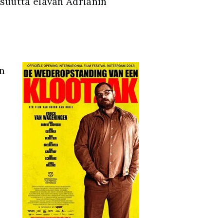
suutta elävän Adrianin
ön