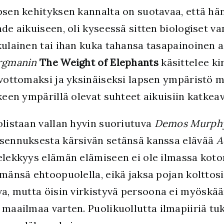
sen kehityksen kannalta on suotavaa, että hän
de aikuiseen, oli kyseessä sitten biologiset 
ulainen tai ihan kuka tahansa tasapainoinen 
rgmanin
The Weight of Elephants
käsittelee k
vottomaksi ja yksinäiseksi lapsen ympäristö m
keen ympärillä olevat suhteet aikuisiin katkeav
listaan vallan hyvin suoriutuva
Demos Murph
sennuksesta kärsivän setänsä kanssa elävää
A
lekkyys elämän elämiseen ei ole ilmassa koton
mänsä ehtoopuolella, eikä jaksa pojan kolttosi
va, mutta öisin virkistyvä persoona ei myöskää
 maailmaa varten. Puolikuollutta ilmapiiriä tu