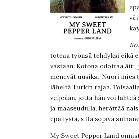
epä
väi
käy
Ko
toteaa työnsä tehdyksi eikä 
vastaan. Kotona odottaa äiti,
menevät uusiksi. Nuori mies to
läheltä Turkin rajaa. Toisaal
veljeään, jotta hän voi lähte
ja maaseudulla, herättää nais
epäilystä, sillä sopiva sulhan
My Sweet Pepper Land onnist