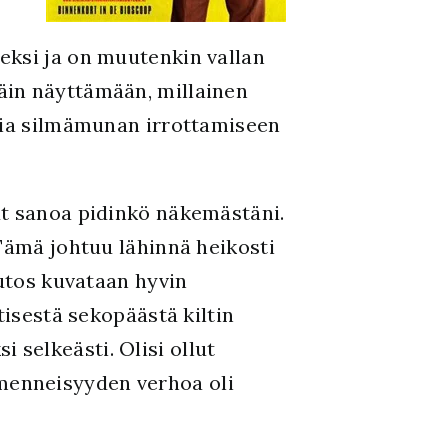
eksi ja on muutenkin vallan
äin näyttämään, millainen
uria silmämunan irrottamiseen
nut sanoa pidinkö näkemästäni.
 Tämä johtuu lähinnä heikosti
uutos kuvataan hyvin
tisestä sekopäästä kiltin
selkeästi. Olisi ollut
menneisyyden verhoa oli