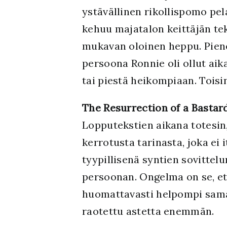
ystävällinen rikollispomo pe
kehuu majatalon keittäjän te
mukavan oloinen heppu. Piene
persoona Ronnie oli ollut ai
tai piestä heikompiaan. Toisi
The Resurrection of a Bastar
Lopputekstien aikana totesin,
kerrotusta tarinasta, joka ei
tyypillisenä syntien sovittel
persoonan. Ongelma on se, et
huomattavasti helpompi sama
raotettu astetta enemmän.