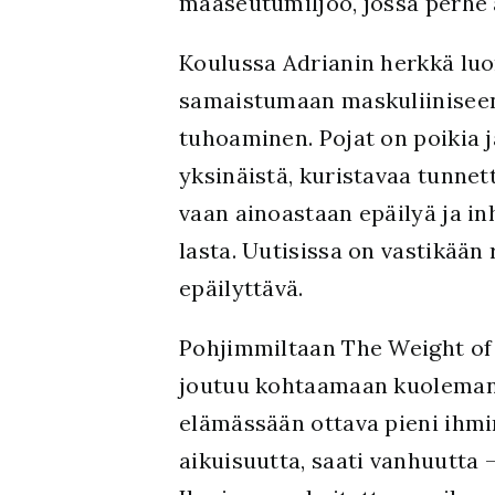
maaseutumiljöö, jossa perhe 
Koulussa Adrianin herkkä luo
samaistumaan maskuliiniseen
tuhoaminen. Pojat on poikia 
yksinäistä, kuristavaa tunnet
vaan ainoastaan epäilyä ja i
lasta. Uutisissa on vastikää
epäilyttävä.
Pohjimmiltaan The Weight of E
joutuu kohtaamaan kuoleman j
elämässään ottava pieni ihmi
aikuisuutta, saati vanhuutta 