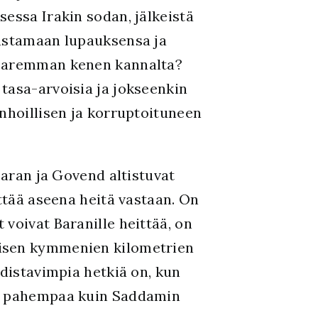
essa Irakin sodan, jälkeistä
nastamaan lupauksensa ja
. Paremman kenen kannalta?
tasa-arvoisia ja jokseenkin
anhoillisen ja korruptoituneen
Baran ja Govend altistuvat
yttää aseena heitä vastaan. On
voivat Baranille heittää, on
aisen kymmenien kilometrien
hdistavimpia hetkiä on, kun
an pahempaa kuin Saddamin