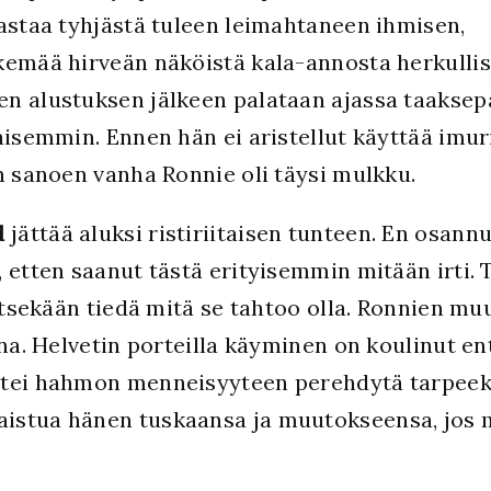
lastaa tyhjästä tuleen leimahtaneen ihmisen,
kemää hirveän näköistä kala-annosta herkullis
n alustuksen jälkeen palataan ajassa taaksep
kaisemmin. Ennen hän ei aristellut käyttää im
n sanoen vanha Ronnie oli täysi mulkku.
d
jättää aluksi ristiriitaisen tunteen. En osan
 etten saanut tästä erityisemmin mitään irti.
 itsekään tiedä mitä se tahtoo olla. Ronnien m
una. Helvetin porteilla käyminen on koulinut en
tei hahmon menneisyyteen perehdytä tarpeeksi 
istua hänen tuskaansa ja muutokseensa, jos 