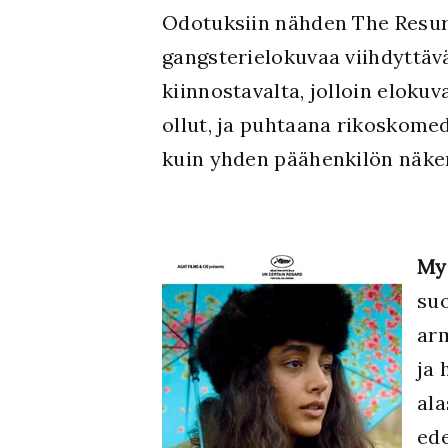
Odotuksiin nähden The Resurre
gangsterielokuvaa viihdyttäv
kiinnostavalta, jolloin eloku
ollut, ja puhtaana rikoskome
kuin yhden päähenkilön näkem
My
su
arm
ja 
ala
ede