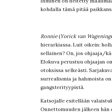
Ihminen on heitetty maailmaa
kohdalla tämä pitää paikkansa
Ronnie
(
Yorick van Wagening
hierarkiassa. Luit oikein: hol
sellainen? On, jos ohjaaja/kä
Elokuva perustuu ohjaajan o
otoksissa selkeästi. Sarjaku
surrealismia ja hahmoista on 
gangsterityypistä.
Katsojalle esitellään valaist
Onnettomuuden jälkeen hän o