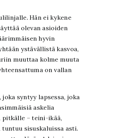
ilinjalle. Hän ei kykene
äyttää olevan asioiden
 äärimmäisen hyvin
yhtään ystävällistä kasvoa,
puriin muuttaa kolme muuta
 yhteensattuma on vallan
, joka syntyy lapsessa, joka
nsimmäisiä askelia
tkälle – teini-ikää,
tuntuu sisuskaluissa asti.