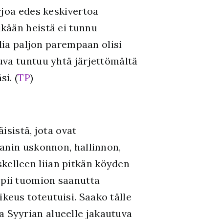
rjoa edes keskivertoa
kään heistä ei tunnu
lia paljon parempaan olisi
uva tuntuu yhtä järjettömältä
i. (
TP
)
isistä, jota ovat
tanin uskonnon, hallinnon,
skelleen liian pitkän köyden
repii tuomion saanutta
ikeus toteutuisi. Saako tälle
ja Syyrian alueelle jakautuva