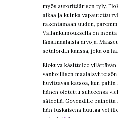
myös autoritäärisen tyly. Elo
aikaa ja kuinka vapautettu r
rakentamaan uuden, paremman
Vallankumouksella on monta p
länsimaalaisia arvoja. Maaseu
sotalordin kanssa, joka on h
Elokuva käsittelee yllättävän
vanhoillisen maalaisyhteisön 
huvittavaa katsoa, kun pahin 
hänen oletettu suhteensa vi
säteellä. Govendille painetta
hän tuskaisena huutaa veljil