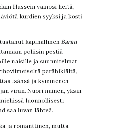
ddam Hussein vainosi heitä,
viötä kurdien syyksi ja kosti
tustanut kapinallinen
Baran
ttamaan poliisin pestiä
ille naisille ja suunnitelmat
vihoviimeiseltä perähikiältä,
uttaa isänsä ja kymmenen
an viran. Nuori nainen, yksin
miehissä luonnollisesti
nd saa luvan lähteä.
a ja romanttinen, mutta