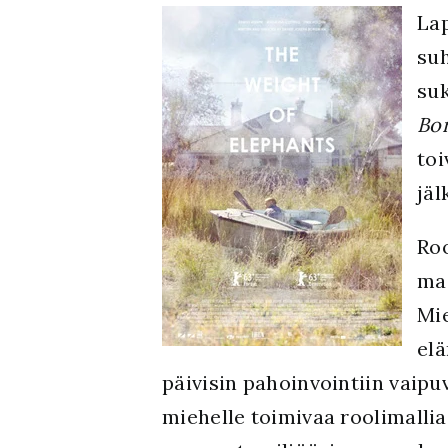
Lap
suh
suk
Bo
toi
jäl
Roo
ma
Mie
elä
päivisin pahoinvointiin vaipu
miehelle toimivaa roolimallia