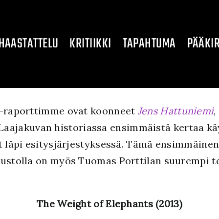
HAASTATTELU
KRITIIKKI
TAPAHTUMA
PÄÄKIR
3 -raporttimme ovat koonneet
Jens Hattuniemi
,
 Laajakuvan historiassa ensimmäistä kertaa k
t läpi esitysjärjestyksessä. Tämä ensimmäinen
vustolla on myös Tuomas Porttilan suurempi te
The Weight of Elephants (2013)