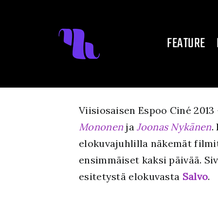
Skip
to
FEATURE
content
Viisiosaisen Espoo Ciné 201
Mononen
ja
Joonas Nykänen
.
elokuvajuhlilla näkemät filmi
ensimmäiset kaksi päivää. Si
esitetystä elokuvasta
Salvo
.