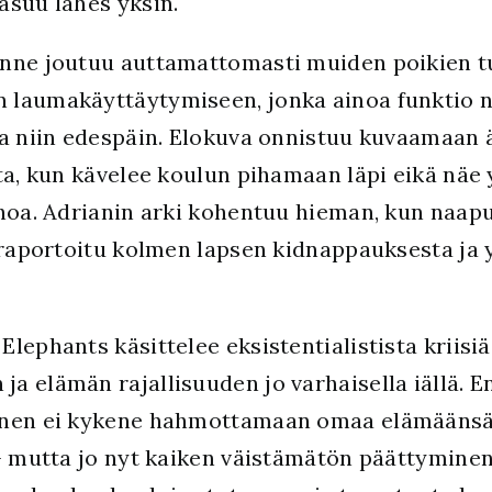
asuu lähes yksin.
nne joutuu auttamattomasti muiden poikien tul
 laumakäyttäytymiseen, jonka ainoa funktio n
ja niin edespäin. Elokuva onnistuu kuvaamaan
ta, kun kävelee koulun pihamaan läpi eikä näe 
nhoa. Adrianin arki kohentuu hieman, kun naa
n raportoitu kolmen lapsen kidnappauksesta ja
lephants käsittelee eksistentialistista kriisiä
a elämän rajallisuuden jo varhaisella iällä. E
nen ei kykene hahmottamaan omaa elämäänsä pi
– mutta jo nyt kaiken väistämätön päättyminen 