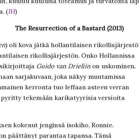
n, kuuluu kuuluisa toteamus ja turvatonta lap
. (
JH
)
The Resurrection of a Bastard (2013)
en
) oli kova jätkä hollantilaisen rikollisjärjest
lantilaisen rikollisjärjestön. Onko Hollannissa
sikirjoittaja
Guido van Drieliin
on uskominen.
maan sarjakuvaan, joka näkyy muutamissa
vamainen kerronta tuo leffaan asteen verran
pyritty tekemään karikatyyrisia versioita
uksen kokenut jenginsä isokiho, Ronnie.
n päättänyt parantaa tapansa. Tämä