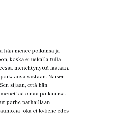
ssa hän menee poikansa ja
n, koska ei uskalla tulla
neessa menehtynyttä lastaan.
 poikaansa vastaan. Naisen
en sijaan, että hän
ua menettää omaa poikaansa.
ut perhe parhaillaan
srauniona joka ei kykene edes