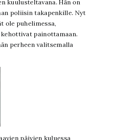
ien kuulusteltavana. Hän on
an poliisin takapenkille. Nyt
ät ole puhelimessa,
a kehottivat painottamaan.
ään perheen valitsemalla
aavien päivien kuluessa