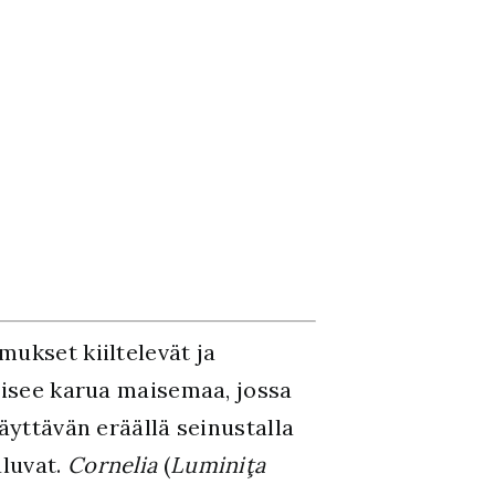
ukset kiiltelevät ja
laisee karua maisemaa, jossa
äyttävän eräällä seinustalla
uluvat.
Cornelia
(
Luminiţa