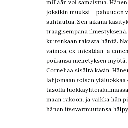
millään voi samaistua. Hänen
joksikin muuksi – pahuuden vo
suhtautua. Sen aikana käsit
traagisempana ilmestyksenä. H
kuitenkaan rakasta häntä. Na
vaimoa, ex-miestään ja ennen
poikansa menetyksen myötä. 
Corneliaa sisältä käsin. Hän
lahjomaan toisen yläluokkaa
tasolla luokkayhteiskunnassa
maan rakoon, ja vaikka hän p
hänen itsevarmuutensa häipy