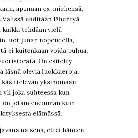
mukaan, apunaan ex-miehensä,
. Välissä ehditään lähentyä
kaikki tehdään vielä
än luotijunan nopeudella,
tä ei kuitenkaan voida puhua,
uoristorata. On esitetty
 läsnä olevia luokkaeroja.
an käsittelevän yksinomaan
n yli joka suhteessa kun
ma on jotain enemmän kuin
kityksestä elämässä.
javana naisena, ettei häneen