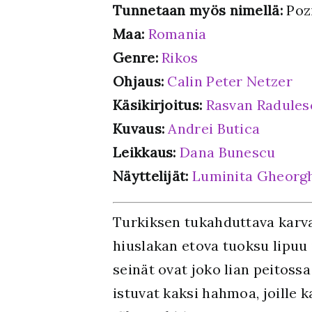
Tunnetaan myös nimellä:
Pozi
Maa:
Romania
Genre:
Rikos
Ohjaus:
Calin Peter Netzer
Käsikirjoitus:
Rasvan Radules
Kuvaus:
Andrei Butica
Leikkaus:
Dana Bunescu
Näyttelijät:
Luminita Gheorg
Turkiksen tukahduttava karva 
hiuslakan etova tuoksu lipuu 
seinät ovat joko lian peitoss
istuvat kaksi hahmoa, joille 