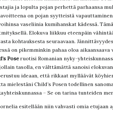
distajia ja lopulta pojan perhettä parhaansa 
Tavoitteena on pojan syytteistä vapauttaminen
oihinsa vaseliinia kumihanskat kädessä. Tämä 
mityksellä. Elokuva liikkuu eteenpäin vähintä
vasta kohtauksesta seuraavaan. Jännittävyydes
eessä on pikemminkin pahaa oloa aikaansaava v
d’s Pose
ruotisi Romanian nyky-yhteiskunnassa
ollain tasolla, en välttämättä sanoisi elokuv
 perustuu ideaan, että rikkaat mylläävät köyhie
utta mielestäni Child’s Posen todellinen sano
ayhteiskunnassa – Se on tarina tunteiden mer
rnelia esitellään niin vahvasti omia etujaan a