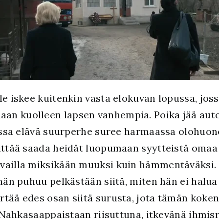
le iskee kuitenkin vasta elokuvan lopussa, jo
n kuolleen lapsen vanhempia. Poika jää autoo
loissa elävä suurperhe suree harmaassa olohuo
rittää saada heidät luopumaan syytteistä omaa
vailla miksikään muuksi kuin hämmentäväksi. S
 hän puhuu pelkästään siitä, miten hän ei hal
rtää edes osan siitä surusta, jota tämän koken
u. Nahkasaappaistaan riisuttuna, itkevänä ihmi