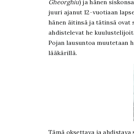
Gheorghiu
) ja hänen siskons
juuri ajanut 12-vuotiaan laps
hänen äitinsä ja tätinsä ovat
ahdistelevat he kuulustelijoi
Pojan lausuntoa muutetaan he
lääkärillä.
Tämä oksettava ja ahdistava