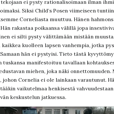
 tekojaan ei pysty rationalisoimaan ilman ihmi
imaksi. Siksi Child’s Posen viimeiseen tuntiin
yksemme Corneliasta muuttuu. Hänen hahmonsa 
än rakastaa poikaansa välillä jopa insestiviva
inen ei silti pysty välittämään mistään muust
 kaikkea kuolleen lapsen vanhempia, jotka pys
Samaan hän ei pystyisi. Tieto tästä kyvyttöm
en tuskansa manifestoituu tavallaan kohtaukses
 edustavan miehen, joka näki onnettomuuden. 
, johon Cornelia ei ole lainkaan varautunut. 
itääkin vaikutelmaa henkisestä vahvuudestaan 
vän keskustelun jatkuessa.