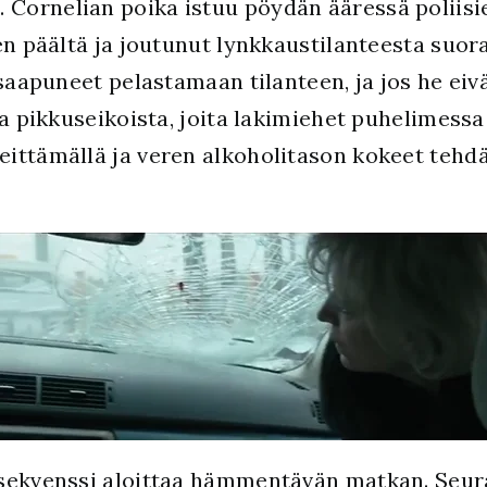
a. Cornelian poika istuu pöydän ääressä poliis
en päältä ja joutunut lynkkaustilanteesta suora
 saapuneet pelastamaan tilanteen, ja jos he eiv
ta pikkuseikoista, joita lakimiehet puhelimess
ittämällä ja veren alkoholitason kokeet tehd
 sekvenssi aloittaa hämmentävän matkan. Seur