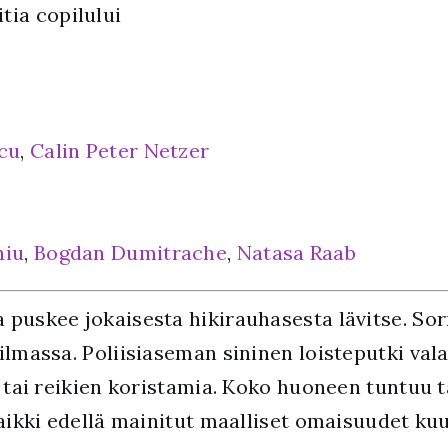
tia copilului
cu
,
Calin Peter Netzer
hiu
,
Bogdan Dumitrache
,
Natasa Raab
puskee jokaisesta hikirauhasesta lävitse. Sorm
ilmassa. Poliisiaseman sininen loisteputki va
a tai reikien koristamia. Koko huoneen tuntuu t
kaikki edellä mainitut maalliset omaisuudet ku