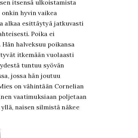
sen itsensä ulkoistamista
 onkin hyvin vaikea
alkaa esittäytyä jatkuvasti
hteisesti. Poika ei
a. Hän halveksuu poikansa
tyvät itkemään vuolaasti
yydestä tuntuu syövän
sa, jossa hän joutuu
Mies on vähintään Cornelian
Hänen vaatimuksiaan poljetaan
yllä, naisen silmistä näkee