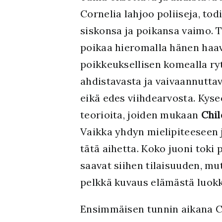
Cornelia lahjoo poliiseja, to
siskonsa ja poikansa vaimo. 
poikaa hieromalla hänen haav
poikkeuksellisen komealla ryt
ahdistavasta ja vaivaannutta
eikä edes viihdearvosta. Kys
teorioita, joiden mukaan
Chil
Vaikka yhdyn mielipiteeseen j
tätä aihetta. Koko juoni toki
saavat siihen tilaisuuden, m
pelkkä kuvaus elämästä luokk
Ensimmäisen tunnin aikana Co