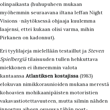
olinpaikasta (huhupuheen mukaan
myöhemmin seuraavana iltana leffan Night
Visions -näytöksessä ohjaaja kuulemma
laajensi, ettei kukaan olisi varma, mihin
Pirkanen on kadonnut).
Eri tyylilajeja mielellään testaillut ja
Steven
Spielbergiä
tilaisuuden tullen hehkuttava
miekkonen ei ihmeemmin valota
kantaansa
Atlantiksen kostajissa
(1983)
elokuvan nimikkoraunioiden mukana merestä
kohoavien mohikaanipäisten motoristien
vakavastiotettavuuteen, mutta silmin nähden
innostuu aiheen osuessa tähän post-