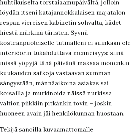
huhtikuiselta torstaiaamupäivältä, jolloin
löydän itseni katajannokkalaisen majatalon
respan viereisen kabinetin sohvalta, kädet
hiestä märkinä täristen. Syynä
kosteanpuoleiselle tutinalleni ei suinkaan ole
interiöörin tukahduttava menneisyys: siinä
missä yöpyjä tänä päivänä maksaa monenkin
kuukauden safkoja vastaavan summan
sängystään, männäaikoina asiakas sai
koisailla ja murkinoida näissä nurkissa
valtion piikkiin pitkänkin tovin – joskin
huoneen avain jäi henkilökunnan huostaan.
Tekijä sanoilla kuvaamattomalle