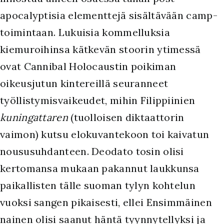
apocalyptisia elementtejä sisältävään camp-
toimintaan. Lukuisia kommelluksia
kiemuroihinsa kätkevän stoorin ytimessä
ovat Cannibal Holocaustin poikiman
oikeusjutun kintereillä seuranneet
työllistymisvaikeudet, mihin Filippiinien
kuningattaren
(tuolloisen diktaattorin
vaimon) kutsu elokuvantekoon toi kaivatun
noususuhdanteen. Deodato tosin olisi
kertomansa mukaan pakannut laukkunsa
paikallisten tälle suoman tylyn kohtelun
vuoksi sangen pikaisesti, ellei Ensimmäinen
nainen olisi saanut häntä tyynnytellyksi ja