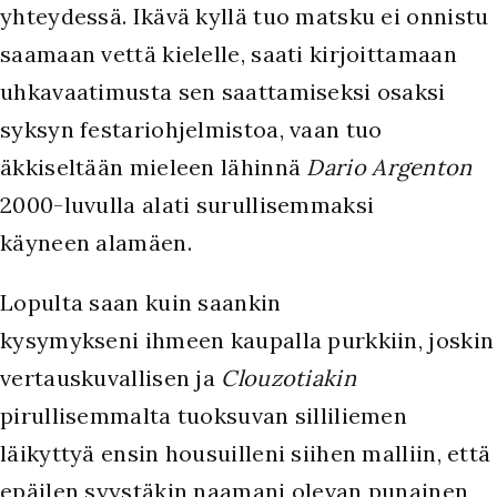
yhteydessä. Ikävä kyllä tuo matsku ei onnistu
saamaan vettä kielelle, saati kirjoittamaan
uhkavaatimusta sen saattamiseksi osaksi
syksyn festariohjelmistoa, vaan tuo
äkkiseltään mieleen lähinnä
Dario Argenton
2000-luvulla alati surullisemmaksi
käyneen alamäen.
L
opulta saan kuin saankin
kysymykseni ihmeen kaupalla purkkiin, joskin
vertauskuvallisen ja
Clouzotiakin
pirullisemmalta tuoksuvan silliliemen
läikyttyä ensin housuilleni siihen malliin, että
epäilen syystäkin naamani olevan punainen