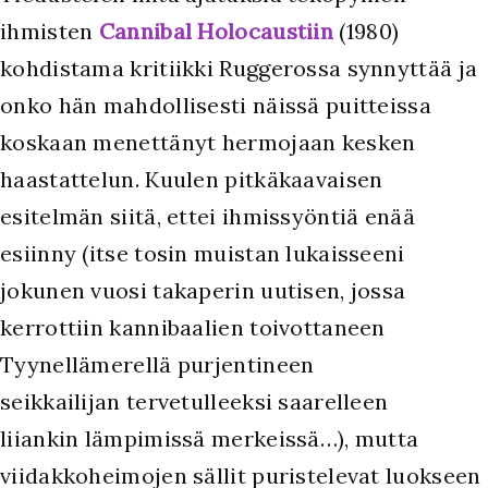
ihmisten
Cannibal Holocaustiin
(1980)
kohdistama kritiikki Ruggerossa synnyttää ja
onko hän mahdollisesti näissä puitteissa
koskaan menettänyt hermojaan kesken
haastattelun. Kuulen pitkäkaavaisen
esitelmän siitä, ettei ihmissyöntiä enää
esiinny (itse tosin muistan lukaisseeni
jokunen vuosi takaperin uutisen, jossa
kerrottiin kannibaalien toivottaneen
Tyynellämerellä purjentineen
seikkailijan tervetulleeksi saarelleen
liiankin lämpimissä merkeissä…), mutta
viidakkoheimojen sällit puristelevat luokseen