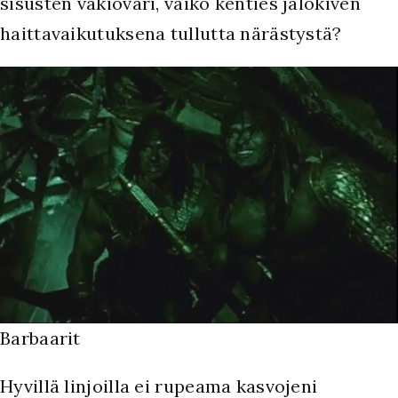
sisusten vakioväri, vaiko kenties jalokiven
haittavaikutuksena tullutta närästystä?
Barbaarit
Hyvillä linjoilla ei rupeama kasvojeni