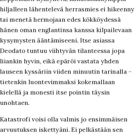
hiljalleen lähentelevä herrasmies ei hikeenny
tai menetä hermojaan edes kökköydessä
hänen oman englantinsa kanssa kilpailevaan
kysymysten ääntämiseeni. Itse asiassa
Deodato tuntuu viihtyvän tilanteessa jopa
liiankin hyvin, eikä epäröi vastata yhden
lauseen kyssäriin viiden minuutin tarinalla –
tietenkin luontevimmaksi kokemallaan
kielellä ja monesti itse pointin täysin
unohtaen.
K
atastrofi voisi olla valmis jo ensimmäisen
arvuutuksen iskettyäni. Ei pelkästään sen