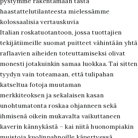
pystymme rakentamaan tästä
haastattelutilanteesta mielessämme
kolossaalisia vertauskuvia
Italian roskatuotantoon, jossa tuottajien
tekijätiimeille suomat puitteet vähintään yhtä
raflaavien aiheiden toteuttamiseksi olivat
monesti jotakuinkin samaa luokkaa. Tai sitten
tyydyn vain toteamaan, että tulipahan
katseltua fotoja muutaman
merkkiteoksen ja sekalaisen kasan
unohtumatonta roskaa ohjanneen sekä
ihmisenä oikein mukavalta vaikuttaneen
kaverin kännykästä – kai niitä huonompiakin
muistoja kuolinpahnoille käpertyessä