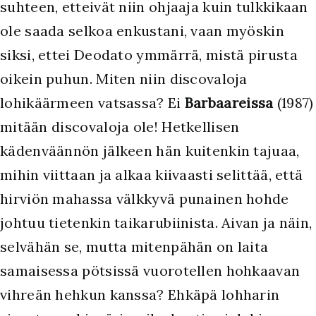
suhteen, etteivät niin ohjaaja kuin tulkkikaan
ole saada selkoa enkustani, vaan myöskin
siksi, ettei Deodato ymmärrä, mistä pirusta
oikein puhun. Miten niin discovaloja
lohikäärmeen vatsassa? Ei
Barbaareissa
(1987)
mitään discovaloja ole! Hetkellisen
kädenväännön jälkeen hän kuitenkin tajuaa,
mihin viittaan ja alkaa kiivaasti selittää, että
hirviön mahassa välkkyvä punainen hohde
johtuu tietenkin taikarubiinista. Aivan ja näin,
selvähän se, mutta mitenpähän on laita
samaisessa pötsissä vuorotellen hohkaavan
vihreän hehkun kanssa? Ehkäpä lohharin