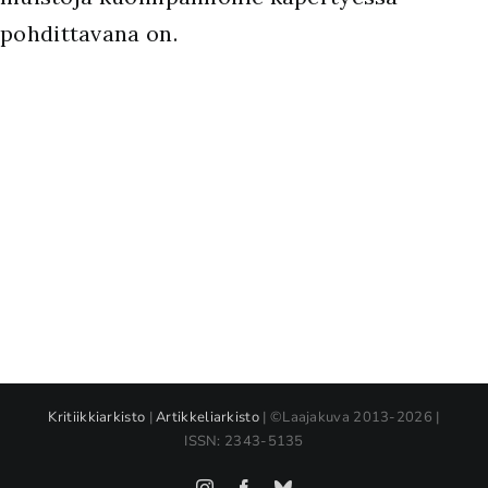
pohdittavana on.
Kritiikkiarkisto
|
Artikkeliarkisto
| ©Laajakuva 2013-2026 |
ISSN: 2343-5135
Instagram
Facebook
Bluesky