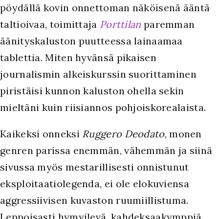
pöydällä kovin onnettoman näköisenä ääntä
taltioivaa, toimittaja
Porttilan
paremman
äänityskaluston puutteessa lainaamaa
tablettia. Miten hyvänsä pikaisen
journalismin alkeiskurssin suorittaminen
piristäisi kunnon kaluston ohella sekin
mieltäni kuin riisiannos pohjoiskorealaista.
Kaikeksi onneksi
Ruggero Deodato
, monen
genren parissa enemmän, vähemmän ja siinä
sivussa myös mestarillisesti onnistunut
eksploitaatiolegenda, ei ole elokuviensa
aggressiivisen kuvaston ruumiillistuma.
Leppoisasti hymyilevä, kahdeksaakymppiä