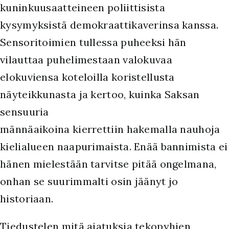
kuninkuusaatteineen poliittisista
kysymyksistä demokraattikaverinsa kanssa.
Sensoritoimien tullessa puheeksi hän
vilauttaa puhelimestaan valokuvaa
elokuviensa koteloilla koristellusta
näyteikkunasta ja kertoo, kuinka Saksan
sensuuria
männäaikoina kierrettiin hakemalla nauhoja
kielialueen naapurimaista. Enää bannimista ei
hänen mielestään tarvitse pitää ongelmana,
onhan se suurimmalti osin jäänyt jo
historiaan.
Tiedustelen mitä ajatuksia tekopyhien