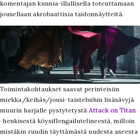
komentajan kunnia-illallisella toteuttamaan
jousellaan akrobaattisia taidonnäytteitä.
T
oimintakohtaukset saavat perinteisiin
miekka/keihäs/jousi-taisteluihin lisäsävyjä
muurin harjalle pystytetystä
Attack on Titan
-henkisestä köysiflengailutelineestä, milloin
mistäkin ruudin täyttämästä uudesta aseesta