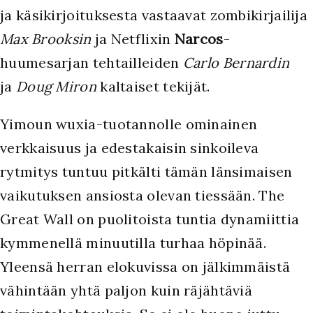
ja käsikirjoituksesta vastaavat zombikirjailija
Max Brooksin
ja Netflixin
Narcos
-
huumesarjan tehtailleiden
Carlo Bernardin
ja
Doug Miron
kaltaiset tekijät.
Yimoun wuxia-tuotannolle ominainen
verkkaisuus ja edestakaisin sinkoileva
rytmitys tuntuu pitkälti tämän länsimaisen
vaikutuksen ansiosta olevan tiessään. The
Great Wall on puolitoista tuntia dynamiittia
kymmenellä minuutilla turhaa höpinää.
Yleensä herran elokuvissa on jälkimmäistä
vähintään yhtä paljon kuin räjähtäviä