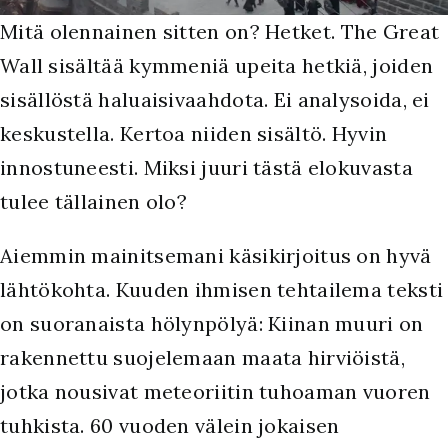
M
itä olennainen sitten on? Hetket. The Great
Wall sisältää kymmeniä upeita hetkiä, joiden
sisällöstä haluaisivaahdota. Ei analysoida, ei
keskustella. Kertoa niiden sisältö. Hyvin
innostuneesti. Miksi juuri tästä elokuvasta
tulee tällainen olo?
Aiemmin mainitsemani käsikirjoitus on hyvä
lähtökohta. Kuuden ihmisen tehtailema teksti
on suoranaista hölynpölyä: Kiinan muuri on
rakennettu suojelemaan maata hirviöistä,
jotka nousivat meteoriitin tuhoaman vuoren
tuhkista. 60 vuoden välein jokaisen