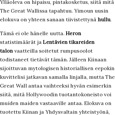
Ylläoleva on hipaisu, pintakosketus, siitä mitä
The Great Wallissa tapahtuu. Yimoun uusin
elokuva on yhteen sanaan tiivistettynä
hullu
.
Tämä ei ole hänelle uutta.
Heron
statistimäärät ja
Lentävien tikareiden
talon
vaatteilla soitetut rumpusoolot
todistaneet tietävät tämän. Jälleen Kiinaan
sijoittuvan mytologisen historiallisen eepokin
kuvittelisi jatkavan samalla linjalla, mutta The
Great Wall antaa vaihteeksi hyvän esimerkin
siitä, mitä Hollywoodin tuotantokoneisto voi
muiden maiden vastaaville antaa. Elokuva on
tuotettu Kiinan ja Yhdysvaltain yhteistyönä,