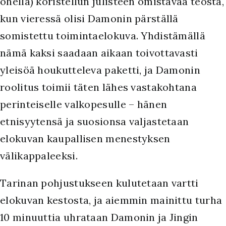
ohella) koristellun julisteen omistavaa teosta,
kun vieressä olisi Damonin pärställä
somistettu toimintaelokuva. Yhdistämällä
nämä kaksi saadaan aikaan toivottavasti
yleisöä houkutteleva paketti, ja Damonin
roolitus toimii täten lähes vastakohtana
perinteiselle valkopesulle – hänen
etnisyytensä ja suosionsa valjastetaan
elokuvan kaupallisen menestyksen
välikappaleeksi.
Tarinan pohjustukseen kulutetaan vartti
elokuvan kestosta, ja aiemmin mainittu turha
10 minuuttia uhrataan Damonin ja Jingin