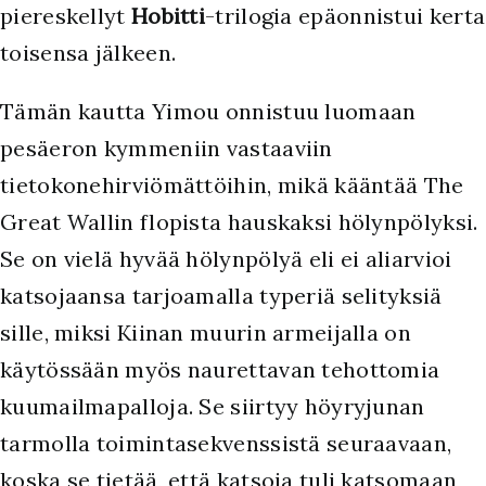
piereskellyt
Hobitti
-trilogia epäonnistui kerta
toisensa jälkeen.
Tämän kautta Yimou onnistuu luomaan
pesäeron kymmeniin vastaaviin
tietokonehirviömättöihin, mikä kääntää The
Great Wallin flopista hauskaksi hölynpölyksi.
Se on vielä hyvää hölynpölyä eli ei aliarvioi
katsojaansa tarjoamalla typeriä selityksiä
sille, miksi Kiinan muurin armeijalla on
käytössään myös naurettavan tehottomia
kuumailmapalloja. Se siirtyy höyryjunan
tarmolla toimintasekvenssistä seuraavaan,
koska se tietää, että katsoja tuli katsomaan