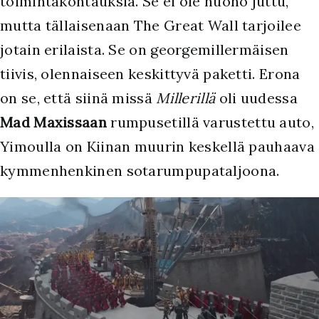
toimintakohtauksia. Se ei ole huono juttu,
mutta tällaisenaan The Great Wall tarjoilee
jotain erilaista. Se on georgemillermäisen
tiivis, olennaiseen keskittyvä paketti. Erona
on se, että siinä missä
Millerillä
oli uudessa
Mad Maxissaan
rumpusetillä varustettu auto,
Yimoulla on Kiinan muurin keskellä pauhaava
kymmenhenkinen sotarumpupataljoona.