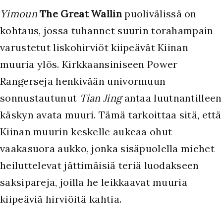
Yimoun
The Great Wallin
puolivälissä on
kohtaus, jossa tuhannet suurin torahampain
varustetut liskohirviöt kiipeävät Kiinan
muuria ylös. Kirkkaansiniseen Power
Rangerseja henkivään univormuun
sonnustautunut
Tian Jing
antaa luutnantilleen
käskyn avata muuri. Tämä tarkoittaa sitä, että
Kiinan muurin keskelle aukeaa ohut
vaakasuora aukko, jonka sisäpuolella miehet
heiluttelevat jättimäisiä teriä luodakseen
saksipareja, joilla he leikkaavat muuria
kiipeäviä hirviöitä kahtia.