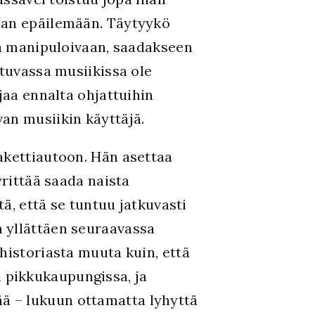
eman epäilemään. Täytyykö
ta manipuloivaan, saadakseen
stuvassa musiikissa ole
jaa ennalta ohjattuihin
van musiikin käyttäjä.
akettiautoon. Hän asettaa
yrittää saada naista
tä, että se tuntuu jatkuvasti
 yllättäen seuraavassa
historiasta muuta kuin, että
 pikkukaupungissa, ja
ä – lukuun ottamatta lyhyttä