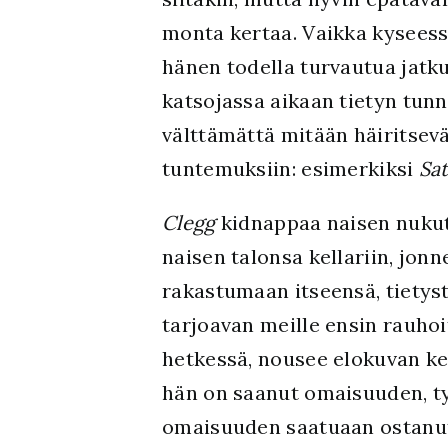
monta kertaa. Vaikka kyseess
hänen todella turvautua jatku
katsojassa aikaan tietyn tunn
välttämättä mitään häiritsevä
tuntemuksiin: esimerkiksi
Sa
Clegg
kidnappaa naisen nukutt
naisen talonsa kellariin, jon
rakastumaan itseensä, tietysti
tarjoavan meille ensin rauho
hetkessä, nousee elokuvan kes
hän on saanut omaisuuden, t
omaisuuden saatuaan ostanut