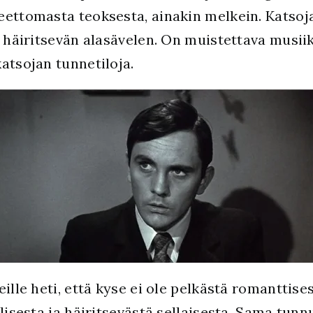
eettomasta teoksesta, ainakin melkein. Katso
n häiritsevän alasävelen. On muistettava musiik
atsojan tunnetiloja.
ille heti, että kyse ei ole pelkästä romanttises
lisesta ja häiritsevästä sellaisesta. Sama tunn