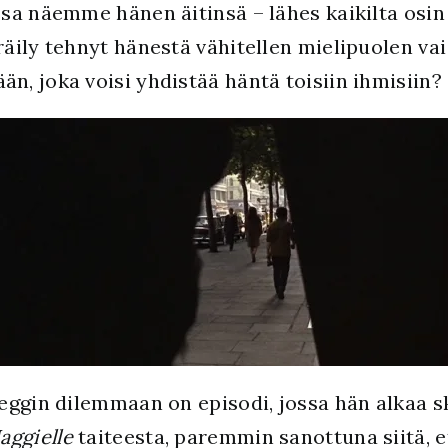
sa näemme hänen äitinsä – lähes kaikilta osi
äily tehnyt hänestä vähitellen mielipuolen va
, joka voisi yhdistää häntä toisiin ihmisiin?
eggin dilemmaan on episodi, jossa hän alkaa s
aggielle
taiteesta, paremmin sanottuna siitä, 