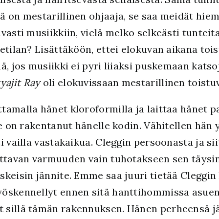
ä on mestarillinen ohjaaja, se saa meidät hi
vasti musiikkiin, vielä melko selkeästi tuntei
etilan? Lisättäköön, ettei elokuvan aikana toi
ä, jos musiikki ei pyri liiaksi puskemaan katso
tyajit Ray
oli elokuvissaan mestarillinen toistu
amalla hänet kloroformilla ja laittaa hänet p
ne on rakentanut hänelle kodin. Vähitellen hän 
 vailla vastakaikua. Cleggin persoonasta ja sii
ittavan varmuuden vain tuhotakseen sen täysin
keisin jännite. Emme saa juuri tietää Cleggin 
yöskennellyt ennen sitä hanttihommissa asuen
 sillä tämän rakennuksen. Hänen perheensä jä