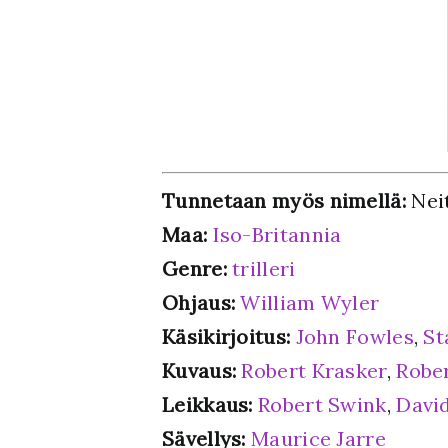
Tunnetaan myös nimellä:
Nei
Maa:
Iso-Britannia
Genre:
trilleri
Ohjaus:
William Wyler
Käsikirjoitus:
John Fowles
,
St
Kuvaus:
Robert Krasker
,
Robe
Leikkaus:
Robert Swink
,
Davi
Sävellys:
Maurice Jarre