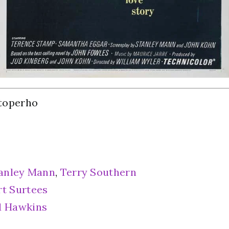
toperho
anley Mann
,
Terry Southern
rt Surtees
d Hawkins