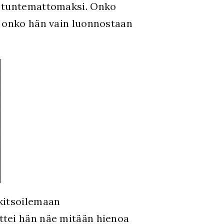
n tuntemattomaksi. Onko
i onko hän vain luonnostaan
kitsoilemaan
ettei hän näe mitään hienoa