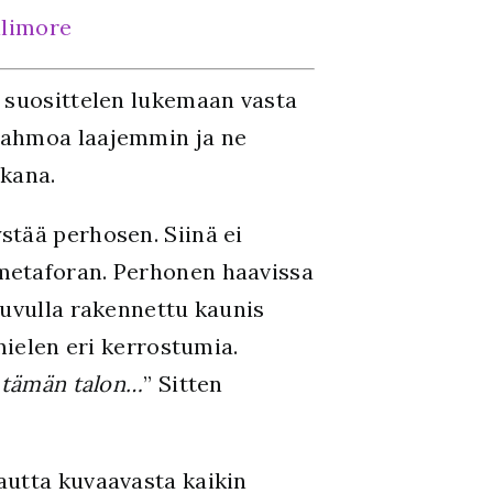
llimore
a suosittelen lukemaan vasta
hahmoa laajemmin ja ne
ikana.
stää perhosen. Siinä ei
metaforan. Perhonen haavissa
luvulla rakennettu kaunis
mielen eri kerrostumia.
n tämän talon…
” Sitten
autta kuvaavasta kaikin