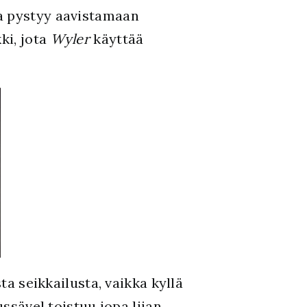
ja pystyy aavistamaan
ki, jota
Wyler
käyttää
ta seikkailusta, vaikka kyllä
ussävel toistuu jopa liian