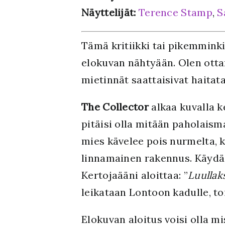
Näyttelijät:
Terence Stamp
,
S
Tämä kritiikki tai pikemmink
elokuvan nähtyään. Olen otta
mietinnät saattaisivat haita
The Collector
alkaa kuvalla k
pitäisi olla mitään paholais
mies kävelee pois nurmelta, k
linnamainen rakennus. Käydään
Kertojaääni aloittaa: ”
Luullak
leikataan Lontoon kadulle, toi
Elokuvan aloitus voisi olla 