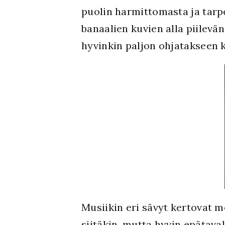
puolin harmittomasta ja tarp
banaalien kuvien alla piilevä
hyvinkin paljon ohjatakseen k
Musiikin eri sävyt kertovat me
siitäkin, mutta hyvin epätaval