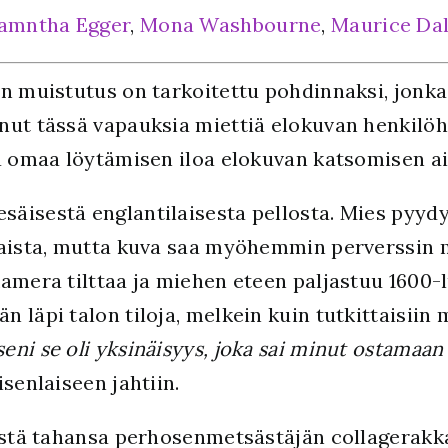
amntha Egger
,
Mona Washbourne
,
Maurice Da
in muistutus on tarkoitettu pohdinnaksi, jonk
nut tässä vapauksia miettiä elokuvan henkilö
ta omaa löytämisen iloa elokuvan katsomisen a
esäisestä englantilaisesta pellosta. Mies pyydy
maista, mutta kuva saa myöhemmin perverssin 
amera tilttaa ja miehen eteen paljastuu 1600-
 läpi talon tiloja, melkein kuin tutkittaisiin 
seni se oli yksinäisyys, joka sai minut ostamaa
senlaiseen jahtiin.
mistä tahansa perhosenmetsästäjän collagerakk