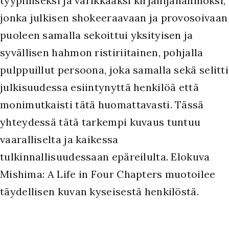
tyypilliseksi ja värikkääksi kirjailijahahmoksi,
jonka julkisen shokeeraavaan ja provosoivaan
puoleen samalla sekoittui yksityisen ja
syvällisen hahmon ristiriitainen, pohjalla
pulppuillut persoona, joka samalla sekä selitti
julkisuudessa esiintynyttä henkilöä että
monimutkaisti tätä huomattavasti. Tässä
yhteydessä tätä tarkempi kuvaus tuntuu
vaaralliselta ja kaikessa
tulkinnallisuudessaan epäreilulta. Elokuva
Mishima: A Life in Four Chapters muotoilee
täydellisen kuvan kyseisestä henkilöstä.