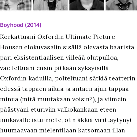
Boyhood (2014)
Korkattuani Oxfordin Ultimate Picture
Housen elokuvasalin sisällä olevasta baarista
pari eksistentiaalisen viileää olutpulloa,
vaelleltuani ensin pitkään syksyisillä
Oxfordin kaduilla, polteltuani sätkiä teatterin
edessä tappaen aikaa ja antaen ajan tappaa
minua (mitä muutakaan voisin?), ja viimein
päästyäni eturiviin valkokankaan eteen
mukavalle istuimelle, olin äkkiä virittäytynyt
huumaavaan mielentilaan katsomaan illan