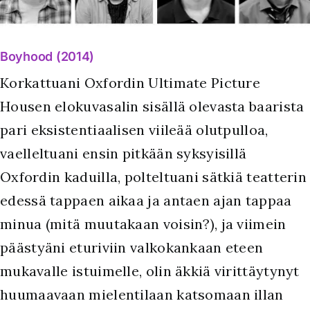
Boyhood (2014)
Korkattuani Oxfordin Ultimate Picture
Housen elokuvasalin sisällä olevasta baarista
pari eksistentiaalisen viileää olutpulloa,
vaelleltuani ensin pitkään syksyisillä
Oxfordin kaduilla, polteltuani sätkiä teatterin
edessä tappaen aikaa ja antaen ajan tappaa
minua (mitä muutakaan voisin?), ja viimein
päästyäni eturiviin valkokankaan eteen
mukavalle istuimelle, olin äkkiä virittäytynyt
huumaavaan mielentilaan katsomaan illan