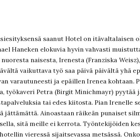
siesityksensä saanut Hotel on itävaltalaisen 
ael Haneken elokuvia hyvin vahvasti muistutta
oo nuoresta naisesta, Irenesta (Franziska Weisz
ttävältä vaikuttava työ saa päivä päivältä yhä 
van varautuneesti ja epäillen Irenea kohtaan. 
ina, työkaveri Petra (Birgit Minichmayr) pyytä
alveluksia tai edes kiitosta. Pian Irenelle se
iä jättämättä. Ainoastaan räikeän punaiset silm
sella, sitä meille ei kerrota. Työntekijöiden 
hotellin vieressä sijaitsevassa metsässä. Onko