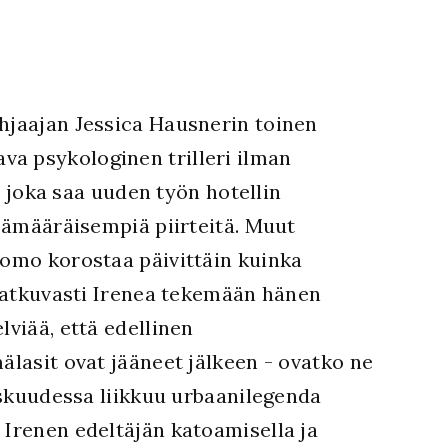
ohjaajan Jessica Hausnerin toinen
va psykologinen trilleri ilman
), joka saa uuden työn hotellin
epämääräisempiä piirteitä. Muut
Pomo korostaa päivittäin kuinka
ä jatkuvasti Irenea tekemään hänen
lviää, että edellinen
älasit ovat jääneet jälkeen - ovatko ne
keskuudessa liikkuu urbaanilegenda
 Irenen edeltäjän katoamisella ja