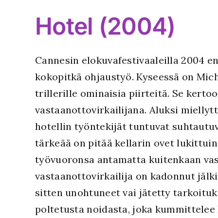
Hotel (2004)
Cannesin elokuvafestivaaleilla 2004 en
kokopitkä ohjaustyö. Kyseessä on Mich
trillerille ominaisia piirteitä. Se kert
vastaanottovirkailijana. Aluksi mielly
hotellin työntekijät tuntuvat suhtautu
tärkeää on pitää kellarin ovet lukittu
työvuoronsa antamatta kuitenkaan vastap
vastaanottovirkailija on kadonnut jälk
sitten unohtuneet vai jätetty tarkoituk
poltetusta noidasta, joka kummittelee 