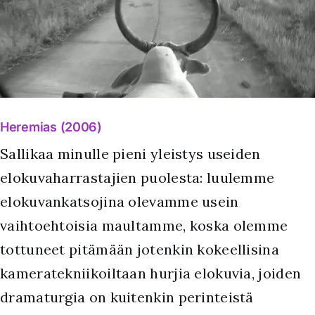
Heremias (2006)
Sallikaa minulle pieni yleistys useiden
elokuvaharrastajien puolesta: luulemme
elokuvankatsojina olevamme usein
vaihtoehtoisia maultamme, koska olemme
tottuneet pitämään jotenkin kokeellisina
kameratekniikoiltaan hurjia elokuvia, joiden
dramaturgia on kuitenkin perinteistä