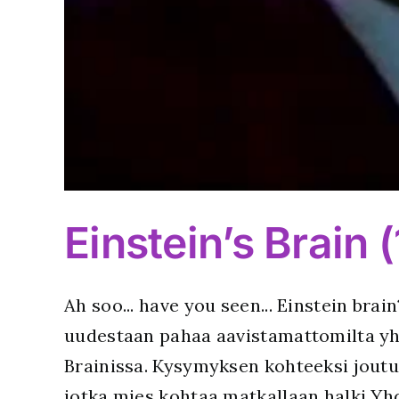
Einstein’s Brain 
Ah soo... have you seen... Einstein bra
uudestaan pahaa aavistamattomilta yhd
Brainissa. Kysymyksen kohteeksi joutuva
jotka mies kohtaa matkallaan halki Yh