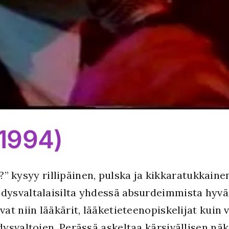
(1994)
in?” kysyy rillipäinen, pulska ja kikkaratukkain
ysvaltalaisilta yhdessä absurdeimmista hyvän
t niin lääkärit, lääketieteenopiskelijat kuin va
dysvaltojen. Perässä askeltaa kärsivällisen n