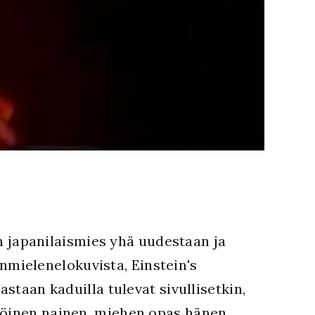
en japanilaismies yhä uudestaan ja
mielenelokuvista, Einstein's
staan kaduilla tulevat sivullisetkin,
äköinen nainen, miehen opas hänen