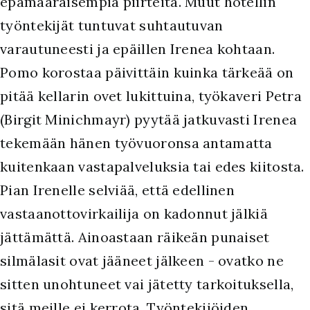
epämääräisempiä piirteitä. Muut hotellin
työntekijät tuntuvat suhtautuvan
varautuneesti ja epäillen Irenea kohtaan.
Pomo korostaa päivittäin kuinka tärkeää on
pitää kellarin ovet lukittuina, työkaveri Petra
(Birgit Minichmayr) pyytää jatkuvasti Irenea
tekemään hänen työvuoronsa antamatta
kuitenkaan vastapalveluksia tai edes kiitosta.
Pian Irenelle selviää, että edellinen
vastaanottovirkailija on kadonnut jälkiä
jättämättä. Ainoastaan räikeän punaiset
silmälasit ovat jääneet jälkeen - ovatko ne
sitten unohtuneet vai jätetty tarkoituksella,
sitä meille ei kerrota. Työntekijöiden