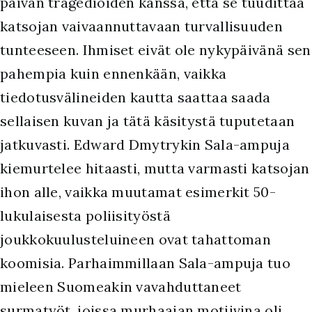
päivän tragedioiden kanssa, että se tuudittaa
katsojan vaivaannuttavaan turvallisuuden
tunteeseen. Ihmiset eivät ole nykypäivänä sen
pahempia kuin ennenkään, vaikka
tiedotusvälineiden kautta saattaa saada
sellaisen kuvan ja tätä käsitystä tuputetaan
jatkuvasti. Edward Dmytrykin Sala-ampuja
kiemurtelee hitaasti, mutta varmasti katsojan
ihon alle, vaikka muutamat esimerkit 50-
lukulaisesta poliisityöstä
joukkokuulusteluineen ovat tahattoman
koomisia. Parhaimmillaan Sala-ampuja tuo
mieleen Suomeakin vavahduttaneet
surmatyöt, joissa murhaajan motiivina oli