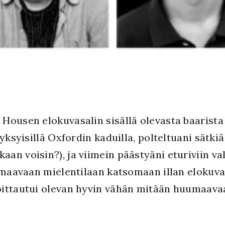
Housen elokuvasalin sisällä olevasta baarista p
syksyisillä Oxfordin kaduilla, polteltuani sätki
aan voisin?), ja viimein päästyäni eturiviin 
uumaavaan mielentilaan katsomaan illan elokuv
oittautui olevan hyvin vähän mitään huumaava