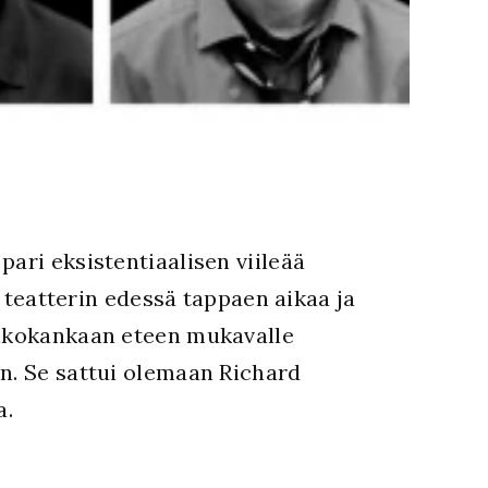
ari eksistentiaalisen viileää
ä teatterin edessä tappaen aikaa ja
valkokankaan eteen mukavalle
an. Se sattui olemaan Richard
a.