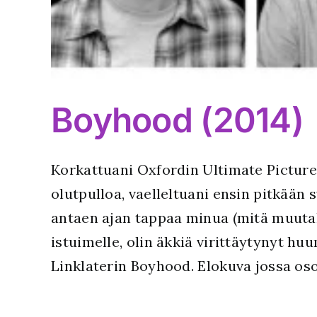
Boyhood (2014)
Korkattuani Oxfordin Ultimate Picture 
olutpulloa, vaelleltuani ensin pitkään 
antaen ajan tappaa minua (mitä muutak
istuimelle, olin äkkiä virittäytynyt h
Linklaterin Boyhood. Elokuva jossa os