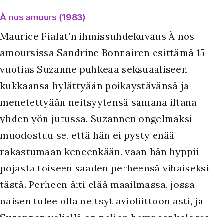
À nos amours (1983)
Maurice Pialat’n ihmissuhdekuvaus À nos
amoursissa Sandrine Bonnairen esittämä 15-
vuotias Suzanne puhkeaa seksuaaliseen
kukkaansa hylättyään poikaystävänsä ja
menetettyään neitsyytensä samana iltana
yhden yön jutussa. Suzannen ongelmaksi
muodostuu se, että hän ei pysty enää
rakastumaan keneenkään, vaan hän hyppii
pojasta toiseen saaden perheensä vihaiseksi
tästä. Perheen äiti elää maailmassa, jossa
naisen tulee olla neitsyt avioliittoon asti, ja