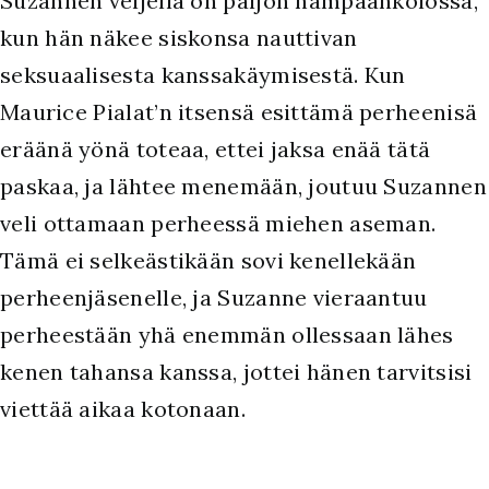
Suzannen veljellä on paljon hampaankolossa,
kun hän näkee siskonsa nauttivan
seksuaalisesta kanssakäymisestä. Kun
Maurice Pialat’n itsensä esittämä perheenisä
eräänä yönä toteaa, ettei jaksa enää tätä
paskaa, ja lähtee menemään, joutuu Suzannen
veli ottamaan perheessä miehen aseman.
Tämä ei selkeästikään sovi kenellekään
perheenjäsenelle, ja Suzanne vieraantuu
perheestään yhä enemmän ollessaan lähes
kenen tahansa kanssa, jottei hänen tarvitsisi
viettää aikaa kotonaan.