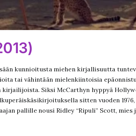
2013)
ään kunnioitusta miehen kirjallisuutta tuntevi
ioita tai vähintään mielenkiintoisia epäonnist
ta kirjailijoista. Siksi McCarthyn hyppyä Hol
kuperäiskäsikirjoituksella sitten vuoden 1976
aajan pallille nousi Ridley “Ripuli” Scott, mies