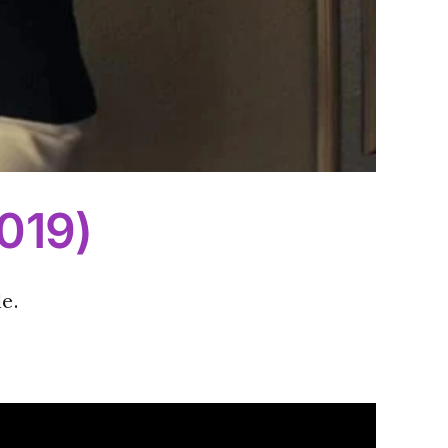
019)
e.