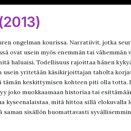
 (2013)
uren ongelman kourissa. Narratiivit, jotka seu
issä ovat usein myös enemmän tai vähemmän va
itä haluaisi. Todellisuus rajoittaa hänen kyky
en usein yritetään käsikirjoittajan taholta kor
ttä tämän keskittymisen kohteen piti olla tott
äätyy joko muokkaamaan historiaa tai esittämään
ua kyseenalaistaa, mitä hittoa sillä elokuvalla 
ää saman sisällön huomattavasti syvällisemmin