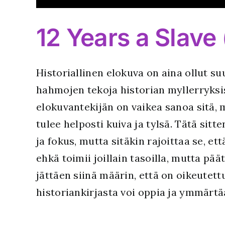
12 Years a Slave
Historiallinen elokuva on aina ollut su
hahmojen tekoja historian myllerryks
elokuvantekijän on vaikea sanoa sitä, m
tulee helposti kuiva ja tylsä. Tätä sitt
ja fokus, mutta sitäkin rajoittaa se, e
ehkä toimii joillain tasoilla, mutta p
jättäen siinä määrin, että on oikeutett
historiankirjasta voi oppia ja ymmärt