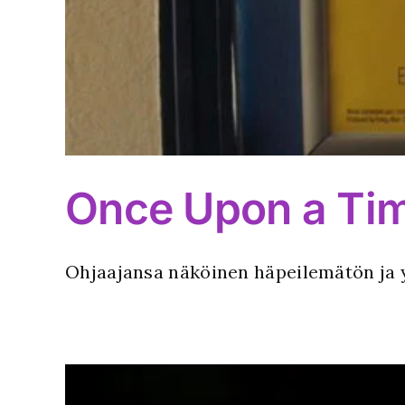
Once Upon a Tim
Ohjaajansa näköinen häpeilemätön ja yl