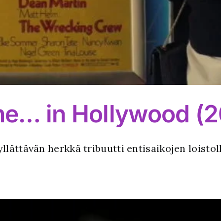
e… in Hollywood (2
lättävän herkkä tribuutti entisaikojen loistoll