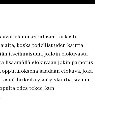
raavat elämäkerrallisen tarkasti
jaita, koska todellisuuden kautta
ään itseilmaisuun, jolloin elokuvasta
jata lisäämällä elokuvaan jokin painotus
a. Lopputuloksena saadaan elokuva, joka
 asiat tärkeitä yksityiskohtia sivuun
lopulta edes tekee, kun
.