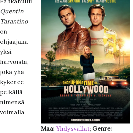
P
ähkähullu
Quentin
Tarantino
on
ohjaajana
yksi
harvoista,
joka yhä
kykenee
pelkällä
nimensä
voimalla
Maa:
Yhdysvallat
;
Genre: