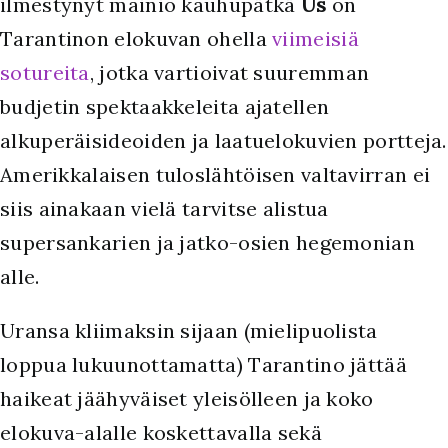
ilmestynyt mainio kauhupätkä
Us
on
Tarantinon elokuvan ohella
viimeisiä
sotureita
, jotka vartioivat suuremman
budjetin spektaakkeleita ajatellen
alkuperäisideoiden ja laatuelokuvien portteja.
Amerikkalaisen tuloslähtöisen valtavirran ei
siis ainakaan vielä tarvitse alistua
supersankarien ja jatko-osien hegemonian
alle.
Uransa kliimaksin sijaan (mielipuolista
loppua lukuunottamatta) Tarantino jättää
haikeat jäähyväiset yleisölleen ja koko
elokuva-alalle koskettavalla sekä