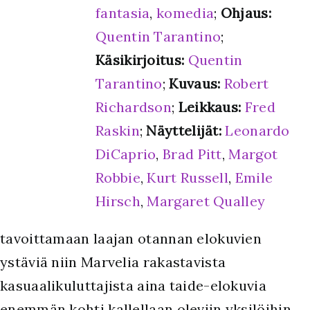
fantasia
,
komedia
;
Ohjaus:
Quentin Tarantino
;
Käsikirjoitus:
Quentin
Tarantino
;
Kuvaus:
Robert
Richardson
;
Leikkaus:
Fred
Raskin
;
Näyttelijät:
Leonardo
DiCaprio
,
Brad Pitt
,
Margot
Robbie
,
Kurt Russell
,
Emile
Hirsch
,
Margaret Qualley
tavoittamaan laajan otannan elokuvien
ystäviä niin Marvelia rakastavista
kasuaalikuluttajista aina taide-elokuvia
enemmän kohti kallellaan oleviin yksilöihin.