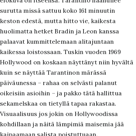
elokuva on itseensä. Tarantino haahuilee
surutta missä sattuu koko 161 minuutin
keston edestä, mutta hitto vie, kaikesta
huolimatta hetket Bradin ja Leon kanssa
palaavat kummittelemaan alitajuntaan
kaikessa loistossaan. Tuskin vuoden 1969
Hollywood on koskaan näyttänyt niin hyvältä
kuin se näyttää Tarantinon märässä
päiväunessa – rahaa on selvästi palanut
oikeisiin asioihin – ja pakko tätä hallittua
sekamelskaa on tietyllä tapaa rakastaa.
Visuaalisuus jos jokin on Hollywoodissa
kohdillaan ja näitä lämpimiä maisemia jää
kaipaamaan salista poistuttuaan.