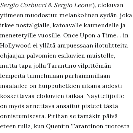
Sergio Corbucci
&
Sergio Leone
!), elokuvan
ytimeen muodostuu melankolinen sydän, joka
itkee nostalgialle, katoavalle kauneudelle ja
menetetyille vuosille. Once Upon a Time… in
Hollywood ei yllätä ampuessaan ilotulitteita
ohjaajan palvomien esikuvien muistolle,
mutta tapa jolla Tarantino vilpittömän
lempeitä tunnelmiaan parhaimmillaan
maalailee on huippuhetkien aikana aidosti
koskettavaa elokuvien taikaa. Näyttelijöille
on myös annettava ansaitut pisteet tästä
onnistumisesta. Pitihän se tämäkin päivä
eteen tulla, kun Quentin Tarantinon tuotosta