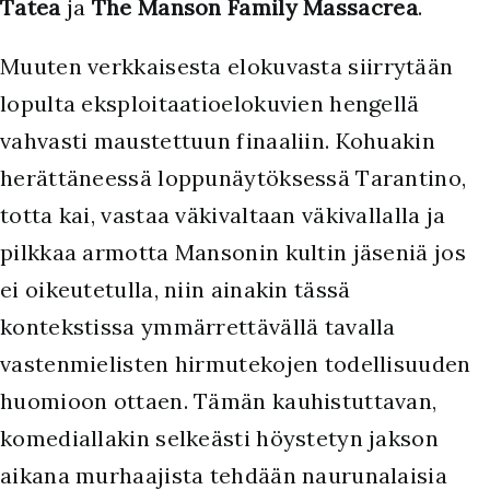
Tatea
ja
The Manson Family Massacrea
.
M
uuten verkkaisesta elokuvasta siirrytään
lopulta eksploitaatioelokuvien hengellä
vahvasti maustettuun finaaliin. Kohuakin
herättäneessä loppunäytöksessä Tarantino,
totta kai, vastaa väkivaltaan väkivallalla ja
pilkkaa armotta Mansonin kultin jäseniä jos
ei oikeutetulla, niin ainakin tässä
kontekstissa ymmärrettävällä tavalla
vastenmielisten hirmutekojen todellisuuden
huomioon ottaen. Tämän kauhistuttavan,
komediallakin selkeästi höystetyn jakson
aikana murhaajista tehdään naurunalaisia