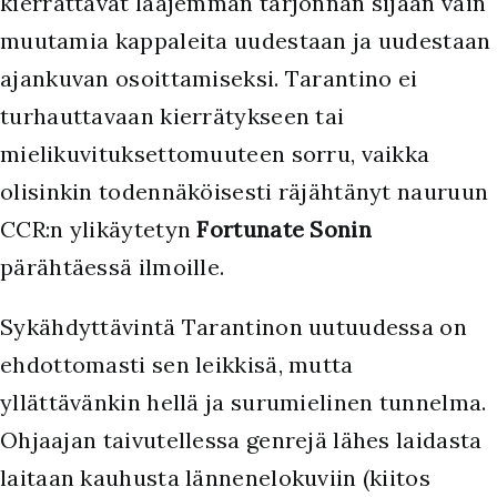
kierrättävät laajemman tarjonnan sijaan vain
muutamia kappaleita uudestaan ja uudestaan
ajankuvan osoittamiseksi. Tarantino ei
turhauttavaan kierrätykseen tai
mielikuvituksettomuuteen sorru, vaikka
olisinkin todennäköisesti räjähtänyt nauruun
CCR:n ylikäytetyn
Fortunate Sonin
pärähtäessä ilmoille.
Sykähdyttävintä Tarantinon uutuudessa on
ehdottomasti sen leikkisä, mutta
yllättävänkin hellä ja surumielinen tunnelma.
Ohjaajan taivutellessa genrejä lähes laidasta
laitaan kauhusta lännenelokuviin (kiitos