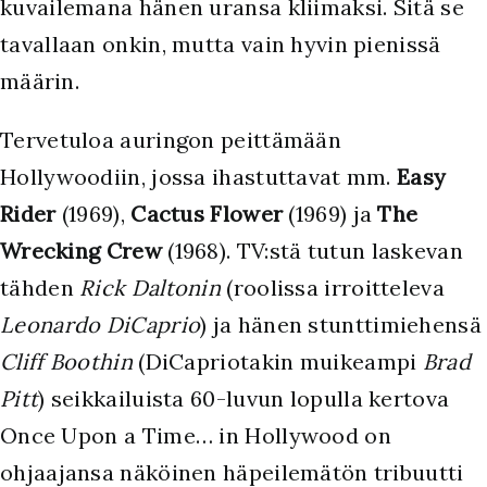
kuvailemana hänen uransa kliimaksi. Sitä se
tavallaan onkin, mutta vain hyvin pienissä
määrin.
T
ervetuloa auringon peittämään
Hollywoodiin, jossa ihastuttavat mm.
Easy
Rider
(1969),
Cactus Flower
(1969) ja
The
Wrecking Crew
(1968). TV:stä tutun laskevan
tähden
Rick Daltonin
(roolissa irroitteleva
Leonardo DiCaprio
) ja hänen stunttimiehensä
Cliff Boothin
(DiCapriotakin muikeampi
Brad
Pitt
) seikkailuista 60-luvun lopulla kertova
Once Upon a Time… in Hollywood on
ohjaajansa näköinen häpeilemätön tribuutti