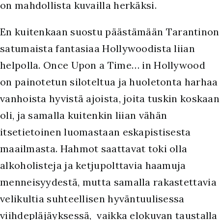
on mahdollista kuvailla herkäksi.
E
n kuitenkaan suostu päästämään Tarantinon
satumaista fantasiaa Hollywoodista liian
helpolla. Once Upon a Time… in Hollywood
on painotetun siloteltua ja huoletonta harhaa
vanhoista hyvistä ajoista, joita tuskin koskaan
oli, ja samalla kuitenkin liian vähän
itsetietoinen luomastaan eskapistisesta
maailmasta. Hahmot saattavat toki olla
alkoholisteja ja ketjupolttavia haamuja
menneisyydestä, mutta samalla rakastettavia
velikultia suhteellisen hyväntuulisessa
viihdepläjäyksessä, vaikka elokuvan taustalla