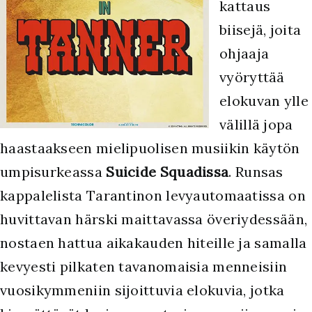
kattaus
biisejä, joita
ohjaaja
vyöryttää
elokuvan ylle
välillä jopa
haastaakseen mielipuolisen musiikin käytön
umpisurkeassa
Suicide Squadissa
. Runsas
kappalelista Tarantinon levyautomaatissa on
huvittavan härski maittavassa överiydessään,
nostaen hattua aikakauden hiteille ja samalla
kevyesti pilkaten tavanomaisia menneisiin
vuosikymmeniin sijoittuvia elokuvia, jotka