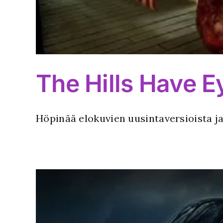
The Hills Have E
Höpinää elokuvien uusintaversioista j