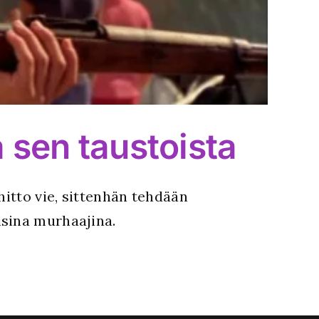
 sen taustoista
hitto vie, sittenhän tehdään
isina murhaajina.