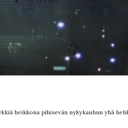
ekkiä heikkona pihisevän nykykauhun yhä hehk