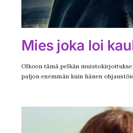
Mies joka loi ka
Olkoon tämä pelkän muistokirjoituksen
paljon enemmän kuin hänen ohjaustö