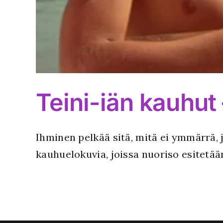
Teini-iän kauhut
Ihminen pelkää sitä, mitä ei ymmärrä, j
kauhuelokuvia, joissa nuoriso esitetä