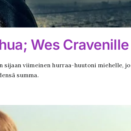
uhua; Wes Cravenille
 sijaan viimeinen hurraa-huutoni miehelle, j
idensä summa.