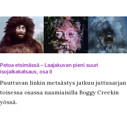
Petoa etsimässä – Laajakuvan pieni suuri
isojalkakatsaus, osa II
Puuttuvan linkin metsästys jatkuu juttusarjan
toisessa osassa naamiaisilla Boggy Creekin
yössä.