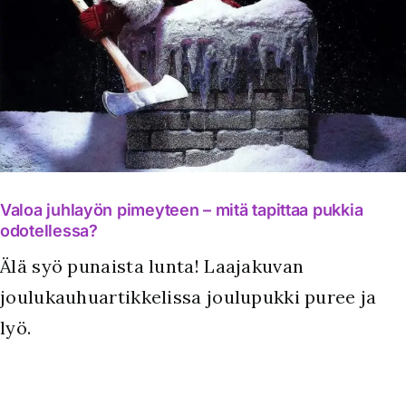
Valoa juhlayön pimeyteen – mitä tapittaa pukkia
odotellessa?
Älä syö punaista lunta! Laajakuvan
joulukauhuartikkelissa joulupukki puree ja
lyö.