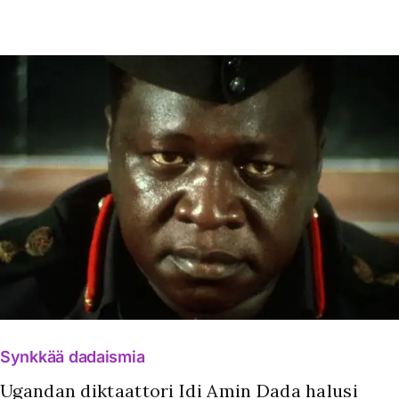
Synkkää dadaismia
Ugandan diktaattori Idi Amin Dada halusi