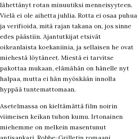
lähettänyt rotan minuutiksi menneisyyteen.
Vielä ei ole aihetta juhlia. Rotta ei osaa puhua
ja verifioida, mitä rajan takana on, jos sinne
edes päästiin. Ajantutkijat etsivät
oikeanlaista koekaniinia, ja sellaisen he ovat
miehestä löytäneet. Miestä ei tarvitse
pakottaa mukaan, elämähän on hänelle nyt
halpaa, mutta ei hän myöskään innolla
hyppää tuntemattomaan.
Asetelmassa on kieltämättä film noirin
viimeisen keikan tuhon kumu. Irtonainen
miehemme on melkein masentunut
antisankari. Robbe-Grilletin romaani