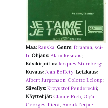
Maa:
Ranska
;
Genre:
Draama
,
sci-
fi
;
Ohjaus:
Alain Resnais
;
Käsikirjoitus:
Jacques Sternberg
;
Kuvaus:
Jean Boffety
;
Leikkaus:
Albert Jurgenson
,
Colette Leloup
;
Sävellys:
Krzysztof Penderecki
;
Näyttelijät:
Claude Rich
,
Olga
Georges-Picot
,
Anouk Ferjac