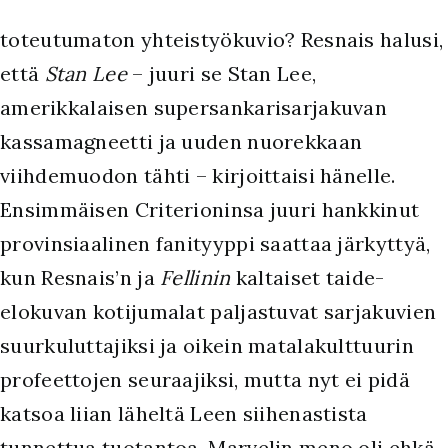
toteutumaton yhteistyökuvio? Resnais halusi,
että
Stan Lee
– juuri se Stan Lee,
amerikkalaisen supersankarisarjakuvan
kassamagneetti ja uuden nuorekkaan
viihdemuodon tähti – kirjoittaisi hänelle.
Ensimmäisen Criterioninsa juuri hankkinut
provinsiaalinen fanityyppi saattaa järkyttyä,
kun Resnais’n ja
Fellinin
kaltaiset taide-
elokuvan kotijumalat paljastuvat sarjakuvien
suurkuluttajiksi ja oikein matalakulttuurin
profeettojen seuraajiksi, mutta nyt ei pidä
katsoa liian läheltä Leen siihenastista
tunnettua tuotantoa. Marvelin meno oli ehkä