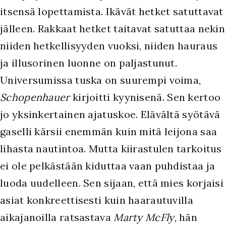
itsensä lopettamista. Ikävät hetket satuttavat
jälleen. Rakkaat hetket taitavat satuttaa nekin
niiden hetkellisyyden vuoksi, niiden hauraus
ja illusorinen luonne on paljastunut.
Universumissa tuska on suurempi voima,
Schopenhauer
kirjoitti kyynisenä. Sen kertoo
jo yksinkertainen ajatuskoe. Elävältä syötävä
gaselli kärsii enemmän kuin mitä leijona saa
lihasta nautintoa. Mutta kiirastulen tarkoitus
ei ole pelkästään kiduttaa vaan puhdistaa ja
luoda uudelleen. Sen sijaan, että mies korjaisi
asiat konkreettisesti kuin haarautuvilla
aikajanoilla ratsastava
Marty McFly
, hän