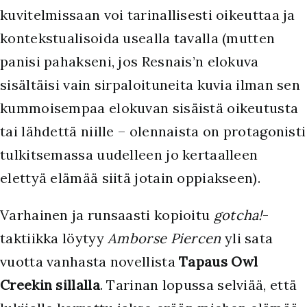
kuvitelmissaan voi tarinallisesti oikeuttaa ja
kontekstualisoida usealla tavalla (mutten
panisi pahakseni, jos Resnais’n elokuva
sisältäisi vain sirpaloituneita kuvia ilman sen
kummoisempaa elokuvan sisäistä oikeutusta
tai lähdettä niille – olennaista on protagonisti
tulkitsemassa uudelleen jo kertaalleen
elettyä elämää siitä jotain oppiakseen).
Varhainen ja runsaasti kopioitu
gotcha!
-
taktiikka löytyy
Amborse Piercen
yli sata
vuotta vanhasta novellista
Tapaus Owl
Creekin sillalla
. Tarinan lopussa selviää, että