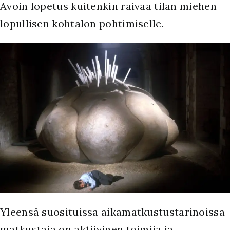
Avoin lopetus kuitenkin raivaa tilan miehen
lopullisen kohtalon pohtimiselle.
Y
leensä suosituissa aikamatkustustarinoissa
matkustaja on aktiivinen toimija ja