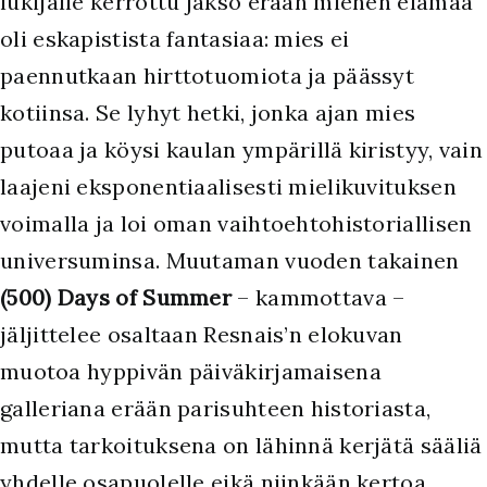
lukijalle kerrottu jakso erään miehen elämää
oli eskapistista fantasiaa: mies ei
paennutkaan hirttotuomiota ja päässyt
kotiinsa. Se lyhyt hetki, jonka ajan mies
putoaa ja köysi kaulan ympärillä kiristyy, vain
laajeni eksponentiaalisesti mielikuvituksen
voimalla ja loi oman vaihtoehtohistoriallisen
universuminsa. Muutaman vuoden takainen
(500) Days of Summer
– kammottava –
jäljittelee osaltaan Resnais’n elokuvan
muotoa hyppivän päiväkirjamaisena
galleriana erään parisuhteen historiasta,
mutta tarkoituksena on lähinnä kerjätä sääliä
yhdelle osapuolelle eikä niinkään kertoa