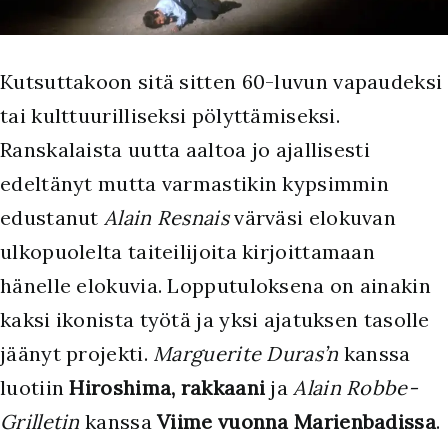
K
utsuttakoon sitä sitten 60-luvun vapaudeksi
tai kulttuurilliseksi pölyttämiseksi.
Ranskalaista uutta aaltoa jo ajallisesti
edeltänyt mutta varmastikin kypsimmin
edustanut
Alain Resnais
värväsi elokuvan
ulkopuolelta taiteilijoita kirjoittamaan
hänelle elokuvia. Lopputuloksena on ainakin
kaksi ikonista työtä ja yksi ajatuksen tasolle
jäänyt projekti.
Marguerite Duras’n
kanssa
luotiin
Hiroshima, rakkaani
ja
Alain Robbe-
Grilletin
kanssa
Viime vuonna Marienbadissa
.