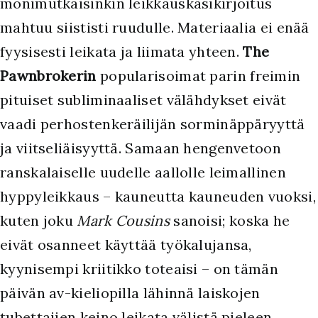
monimutkaisinkin leikkauskäsikirjoitus
mahtuu siististi ruudulle. Materiaalia ei enää
fyysisesti leikata ja liimata yhteen.
The
Pawnbrokerin
popularisoimat parin freimin
pituiset subliminaaliset välähdykset eivät
vaadi perhostenkeräilijän sorminäppäryyttä
ja viitseliäisyyttä. Samaan hengenvetoon
ranskalaiselle uudelle aallolle leimallinen
hyppyleikkaus – kauneutta kauneuden vuoksi,
kuten joku
Mark Cousins
sanoisi; koska he
eivät osanneet käyttää työkalujansa,
kyynisempi kriitikko toteaisi – on tämän
päivän av-kieliopilla lähinnä laiskojen
tubettajien keino leikata välistä pieleen