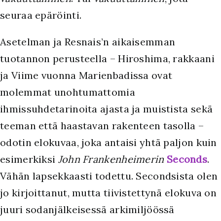
seuraa epäröinti.
A
setelman ja Resnais’n aikaisemman
tuotannon perusteella – Hiroshima, rakkaani
ja Viime vuonna Marienbadissa ovat
molemmat unohtumattomia
ihmissuhdetarinoita ajasta ja muistista sekä
teeman että haastavan rakenteen tasolla –
odotin elokuvaa, joka antaisi yhtä paljon kuin
esimerkiksi
John Frankenheimerin
Seconds
.
Vähän lapsekkaasti todettu. Secondsista olen
jo kirjoittanut, mutta tiivistettynä elokuva on
juuri sodanjälkeisessä arkimiljöössä