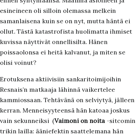
ennen syntymäänsä. Maailma asioineen ja
esineineen oli silloin olemassa melkein
samanlaisena kuin se on nyt, mutta häntä ei
ollut. Tästä katastrofista huolimatta ihmiset
kuvissa näyttivät onnellisilta. Hänen
poissaolonsa ei heitä kalvanut, ja miten se
olisi voinut?
Erotuksena aktiivisiin sankaritoimijoihin
Resnais’n matkaaja lähinnä vaikertelee
kammiossaan. Tehtävänä on selviytyä, jälleen
kerran. Menneisyyteensä hän katoaa joskus
vain sekunneiksi (
Vaimoni on noita
-sitcomin
trikin lailla: ääniefektin saattelemana hän