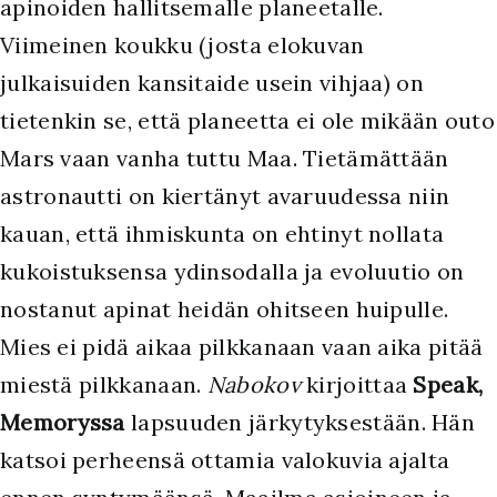
apinoiden hallitsemalle planeetalle.
Viimeinen koukku (josta elokuvan
julkaisuiden kansitaide usein vihjaa) on
tietenkin se, että planeetta ei ole mikään outo
Mars vaan vanha tuttu Maa. Tietämättään
astronautti on kiertänyt avaruudessa niin
kauan, että ihmiskunta on ehtinyt nollata
kukoistuksensa ydinsodalla ja evoluutio on
nostanut apinat heidän ohitseen huipulle.
Mies ei pidä aikaa pilkkanaan vaan aika pitää
miestä pilkkanaan.
Nabokov
kirjoittaa
Speak,
Memoryssa
lapsuuden järkytyksestään. Hän
katsoi perheensä ottamia valokuvia ajalta