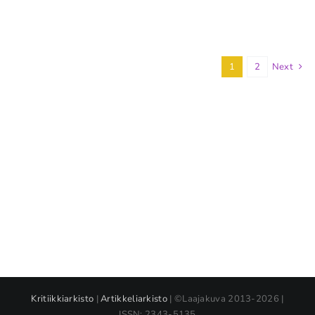
1
2
Next
Kritiikkiarkisto
|
Artikkeliarkisto
| ©Laajakuva 2013-2026 |
ISSN: 2343-5135