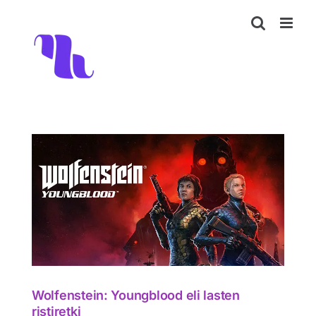
Skip
to
content
en
Wolfenstein: Youngblood eli lasten
ristiretki